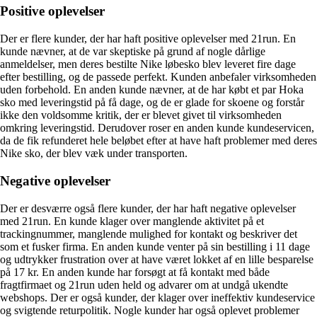
Positive oplevelser
Der er flere kunder, der har haft positive oplevelser med 21run. En
kunde nævner, at de var skeptiske på grund af nogle dårlige
anmeldelser, men deres bestilte Nike løbesko blev leveret fire dage
efter bestilling, og de passede perfekt. Kunden anbefaler virksomheden
uden forbehold. En anden kunde nævner, at de har købt et par Hoka
sko med leveringstid på få dage, og de er glade for skoene og forstår
ikke den voldsomme kritik, der er blevet givet til virksomheden
omkring leveringstid. Derudover roser en anden kunde kundeservicen,
da de fik refunderet hele beløbet efter at have haft problemer med deres
Nike sko, der blev væk under transporten.
Negative oplevelser
Der er desværre også flere kunder, der har haft negative oplevelser
med 21run. En kunde klager over manglende aktivitet på et
trackingnummer, manglende mulighed for kontakt og beskriver det
som et fusker firma. En anden kunde venter på sin bestilling i 11 dage
og udtrykker frustration over at have været lokket af en lille besparelse
på 17 kr. En anden kunde har forsøgt at få kontakt med både
fragtfirmaet og 21run uden held og advarer om at undgå ukendte
webshops. Der er også kunder, der klager over ineffektiv kundeservice
og svigtende returpolitik. Nogle kunder har også oplevet problemer