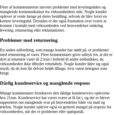
Flere af kommentarerne nævner problemer med leveringstiden og
manglende kommunikation fra virksomhedens side. Nogle kunder
oplever at vente længe på deres bestilling, selvom de blev lovet en
kortere leveringstid. Desuden er der også frustration over svære at
komme i kontakt med virksomheden ved henvendelser omkring
levering, returnering eller reklamationer.
Problemer med returnering
En anden udfordring, som mange kunder har stødt på, er problemet
med returnering af varer. Flere kommentarer giver udtryk for, at det er
dyrt at returnere varer til 21run i forhold til andre netbutikker, da
virksomheden ikke tilbyder returlabels. Nogle kunder føler sig også
snydt, da de kun får delvist beløb tilbage, hvis varen betegnes som
brugt.
Dårlig kundeservice og manglende respons
Mange kommentarer fremhæver den dårlige kundeservice oplevelse
hos 21run. Kundeservice har været svære at få fat i, og der er blevet
rapporteret om manglende svar på henvendelser både via mail og
telefon. Nogle kunder oplever også en generel mangel på respons fra
virksomheden, når der er problemer eller spørgsmål.