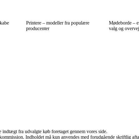
skabe
Printere – modeller fra populære
Mødeborde – en 
producenter
valg og overvej
e indtægt fra udvalgte køb foretaget gennem vores side.
få kommission. Indholdet må kun anvendes med forudgående skriftlig afta