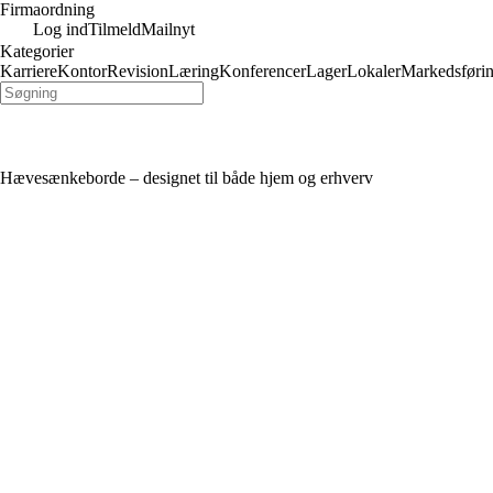
Firmaordning
Log ind
Tilmeld
Mailnyt
Kategorier
Karriere
Kontor
Revision
Læring
Konferencer
Lager
Lokaler
Markedsføri
Hævesænkeborde – designet til både hjem og erhverv