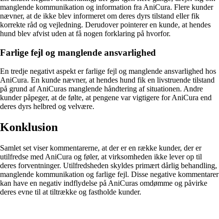
manglende kommunikation og information fra AniCura. Flere kunder
nævner, at de ikke blev informeret om deres dyrs tilstand eller fik
korrekte råd og vejledning. Derudover pointerer en kunde, at hendes
hund blev afvist uden at få nogen forklaring på hvorfor.
Farlige fejl og manglende ansvarlighed
En tredje negativt aspekt er farlige fejl og manglende ansvarlighed hos
AniCura. En kunde nævner, at hendes hund fik en livstruende tilstand
på grund af AniCuras manglende håndtering af situationen. Andre
kunder påpeger, at de følte, at pengene var vigtigere for AniCura end
deres dyrs helbred og velvære.
Konklusion
Samlet set viser kommentarerne, at der er en række kunder, der er
utilfredse med AniCura og føler, at virksomheden ikke lever op til
deres forventninger. Utilfredsheden skyldes primært dårlig behandling,
manglende kommunikation og farlige fejl. Disse negative kommentarer
kan have en negativ indflydelse på AniCuras omdømme og påvirke
deres evne til at tiltrække og fastholde kunder.