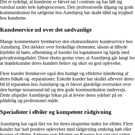
Det er tydeligt, at kunderne er blevet sat i centrum og har følt sig
værdsat under hele købsprocessen. Den professionelle tilgang og gode
kommunikation fra sælgerne hos Aunsbjerg har skabt tillid og tryghed
hos kunderne.
Kundeservice ud over det sædvanlige
Mange kommentarer fremhæver den ekstraordinære kundeservice hos
Aunsbjerg. Det dækker over forskellige elementer, såsom at tilbyde
lejebiler til børn, afhentning af kunder fra togstationen og hjælp med
privatleasingaftaler. Disse ekstra gestus viser, at Aunsbjerg går langt for
at imødekomme deres kunders behov og sikre en god oplevelse.
Flere kunder fremhæver også den hurtige og effektive håndtering af
deres bilkøb og -reparationer. Enkelte kunder har skullet aflevere deres
bil til reparation hos Aunsbjerg og er blevet glædeligt overrasket over
den hurtige turnaround-tid og den gode kommunikation undervejs.
Dette afspejler Aunsbjergs fokus på at levere deres ydelser på en
pålidelig og professionel måde.
Specialister i elbiler og kompetent rådgivning
Aunsbjerg har også fået ros for deres ekspertise inden for elbiler. Flere
kunder har haft positive oplevelser med rådgivning omkring køb eller
leasing af elbiler. Sælgere som Morten og Rasmus har vist stor viden