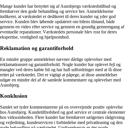
Mange kunder har benyttet sig af Aunsbjergs værkstedstilbud og
fremhæver den gode behandling og service her. Anmeldelserne
indikerer, at værkstedet er dedikeret til deres kunder og yder god
service. Kunden blev løbende opdateret om bilens tilstand, både
gennem en video efter service og gennem en grundig gennemgang af
eventuelle reparationer. Værkstedets personale blev rost for deres
ekspertise, venlighed og hjælpsomhed.
Reklamation og garantiforhold
En mindre gruppe anmeldelser nævner dårlige oplevelser med
reklamationsret og garantiforhold. Nogle kunder har oplevet fejl og
mangler ved deres købte bil og har haft udfordringer med at få disse
rettet på værkstedet. Det er vigtigt at påpege, at disse anmeldelser
udgør en mindre del af de samlede kommentarer og oplevelser med
Aunsbjerg.
Konklusion
Samlet set tyder kommentarerne på en overvejende positiv oplevelse
hos Aunsbjerg. Kundetilfredshed og god service er centrale elementer
hos virksomheden. Flere kunder har fremhævet sælgernes rådgivning
og vejledning, kundeservicen i forbindelse med privatleasing og den
gode behandling på værkstedet. Undtagelsesvis er der nogle