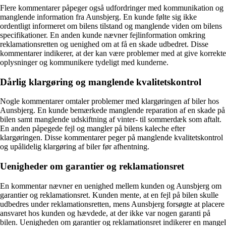
Flere kommentarer påpeger også udfordringer med kommunikation og
manglende information fra Aunsbjerg. En kunde følte sig ikke
ordentligt informeret om bilens tilstand og manglende viden om bilens
specifikationer. En anden kunde nævner fejlinformation omkring
reklamationsretten og uenighed om at få en skade udbedret. Disse
kommentarer indikerer, at der kan være problemer med at give korrekte
oplysninger og kommunikere tydeligt med kunderne.
Dårlig klargøring og manglende kvalitetskontrol
Nogle kommentarer omtaler problemer med klargøringen af biler hos
Aunsbjerg. En kunde bemærkede manglende reparation af en skade på
bilen samt manglende udskiftning af vinter- til sommerdæk som aftalt.
En anden påpegede fejl og mangler på bilens kaleche efter
klargøringen. Disse kommentarer peger på manglende kvalitetskontrol
og upålidelig klargøring af biler før afhentning.
Uenigheder om garantier og reklamationsret
En kommentar nævner en uenighed mellem kunden og Aunsbjerg om
garantier og reklamationsret. Kunden mente, at en fejl på bilen skulle
udbedres under reklamationsretten, mens Aunsbjerg forsøgte at placere
ansvaret hos kunden og hævdede, at der ikke var nogen garanti på
bilen. Uenigheden om garantier og reklamationsret indikerer en mangel