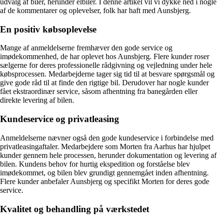
udvalg af biler, herunder elbiler. I denne artikel vil vi dykke ned i nogle
af de kommentarer og oplevelser, folk har haft med Aunsbjerg.
En positiv købsoplevelse
Mange af anmeldelserne fremhæver den gode service og
imødekommenhed, de har oplevet hos Aunsbjerg. Flere kunder roser
sælgerne for deres professionelle rådgivning og vejledning under hele
købsprocessen. Medarbejderne tager sig tid til at besvare spørgsmål og
give gode råd til at finde den rigtige bil. Derudover har nogle kunder
fået ekstraordinær service, såsom afhentning fra banegården eller
direkte levering af bilen.
Kundeservice og privatleasing
Anmeldelserne nævner også den gode kundeservice i forbindelse med
privatleasingaftaler. Medarbejdere som Morten fra Aarhus har hjulpet
kunder gennem hele processen, herunder dokumentation og levering af
bilen. Kundens behov for hurtig ekspedition og forståelse blev
imødekommet, og bilen blev grundigt gennemgået inden afhentning.
Flere kunder anbefaler Aunsbjerg og specifikt Morten for deres gode
service.
Kvalitet og behandling på værkstedet