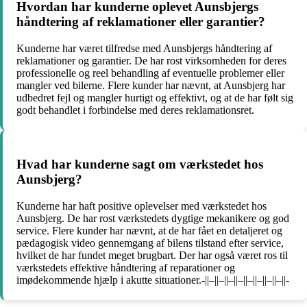
Hvordan har kunderne oplevet Aunsbjergs
håndtering af reklamationer eller garantier?
Kunderne har været tilfredse med Aunsbjergs håndtering af
reklamationer og garantier. De har rost virksomheden for deres
professionelle og reel behandling af eventuelle problemer eller
mangler ved bilerne. Flere kunder har nævnt, at Aunsbjerg har
udbedret fejl og mangler hurtigt og effektivt, og at de har følt sig
godt behandlet i forbindelse med deres reklamationsret.
Hvad har kunderne sagt om værkstedet hos
Aunsbjerg?
Kunderne har haft positive oplevelser med værkstedet hos
Aunsbjerg. De har rost værkstedets dygtige mekanikere og god
service. Flere kunder har nævnt, at de har fået en detaljeret og
pædagogisk video gennemgang af bilens tilstand efter service,
hvilket de har fundet meget brugbart. Der har også været ros til
værkstedets effektive håndtering af reparationer og
imødekommende hjælp i akutte situationer.-||–||–||–||–||–||–||–||–||-