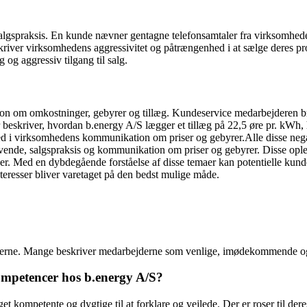
algspraksis. En kunde nævner gentagne telefonsamtaler fra virksomhede
ver virksomhedens aggressivitet og påtrængenhed i at sælge deres prod
og aggressiv tilgang til salg.
m omkostninger, gebyrer og tillæg. Kundeservice medarbejderen brugte o
eskriver, hvordan b.energy A/S lægger et tillæg på 22,5 øre pr. kWh, hv
d i virksomhedens kommunikation om priser og gebyrer.Alle disse nega
avende, salgspraksis og kommunikation om priser og gebyrer. Disse oplev
ger. Med en dybdegående forståelse af disse temaer kan potentielle kun
interesser bliver varetaget på den bedst mulige måde.
tarerne. Mange beskriver medarbejderne som venlige, imødekommende 
petencer hos b.energy A/S?
kompetente og dygtige til at forklare og vejlede. Der er roser til dere