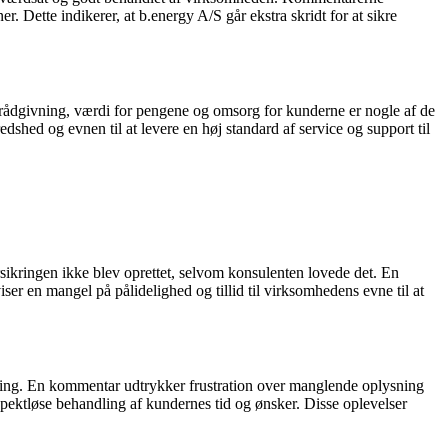
ner. Dette indikerer, at b.energy A/S går ekstra skridt for at sikre
 rådgivning, værdi for pengene og omsorg for kunderne er nogle af de
ed og evnen til at levere en høj standard af service og support til
ikringen ikke blev oprettet, selvom konsulenten lovede det. En
ser en mangel på pålidelighed og tillid til virksomhedens evne til at
aling. En kommentar udtrykker frustration over manglende oplysning
ktløse behandling af kundernes tid og ønsker. Disse oplevelser