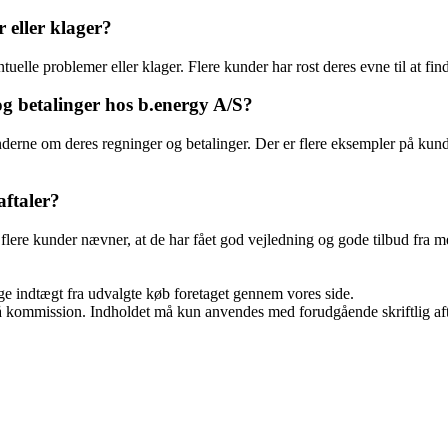
 eller klager?
elle problemer eller klager. Flere kunder har rost deres evne til at fin
g betalinger hos b.energy A/S?
erne om deres regninger og betalinger. Der er flere eksempler på kunder,
ftaler?
flere kunder nævner, at de har fået god vejledning og gode tilbud fra 
age indtægt fra udvalgte køb foretaget gennem vores side.
 få kommission. Indholdet må kun anvendes med forudgående skriftlig aft