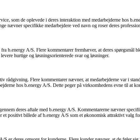
ce, som de oplevede i deres interaktion med medarbejderne hos b.ene
e nævner specifikke medarbejdere ved navn og roser deres profession
 fra b.energy A/S. Flere kommentarer fremhæver, at deres spørgsmål blev
 levere hurtige og løsningsorienterede svar og løsninger.
v rådgivning. Flere kommentarer nævner, at medarbejderne var i stand t
arbejderne hos b.energy A/S. Dette peger på virksomhedens evne til at ko
e gennem deres aftale med b.energy A/S. Kommentarerne nævner specifik
ner et positivt billede af b.energy A/S som et økonomisk attraktivt valg f
/S er deres omsorg for kunderne. Flere kunder nævner, at de føler si