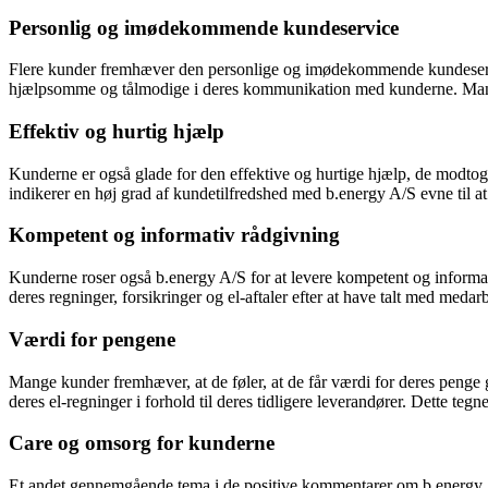
Personlig og imødekommende kundeservice
Flere kunder fremhæver den personlige og imødekommende kundeservi
hjælpsomme og tålmodige i deres kommunikation med kunderne. Mang
Effektiv og hurtig hjælp
Kunderne er også glade for den effektive og hurtige hjælp, de modtog
indikerer en høj grad af kundetilfredshed med b.energy A/S evne til at
Kompetent og informativ rådgivning
Kunderne roser også b.energy A/S for at levere kompetent og informati
deres regninger, forsikringer og el-aftaler efter at have talt med med
Værdi for pengene
Mange kunder fremhæver, at de føler, at de får værdi for deres peng
deres el-regninger i forhold til deres tidligere leverandører. Dette teg
Care og omsorg for kunderne
Et andet gennemgående tema i de positive kommentarer om b.energy A