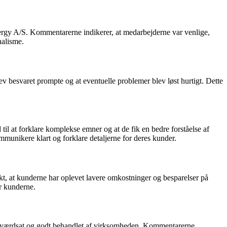
rgy A/S. Kommentarerne indikerer, at medarbejderne var venlige,
alisme.
 besvaret prompte og at eventuelle problemer blev løst hurtigt. Dette
il at forklare komplekse emner og at de fik en bedre forståelse af
mmunikere klart og forklare detaljerne for deres kunder.
t, at kunderne har oplevet lavere omkostninger og besparelser på
or kunderne.
g værdsat og godt behandlet af virksomheden. Kommentarerne