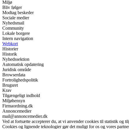
Miljø
Bliv følger
Modtag beskeder
Sociale medier
Nyhedsmail
Community
Lokale borgere
Intern navigation
Webkort
Historier
Historik
Nyhedssektion
Automatisk opdatering
Juridisk område
Browserdata
Fortrolighedspolitik
Brugsret
Krav
Tilgængeligt indhold
Miljøhensyn
Firmaordning.dk
Annoncemedier
mail@annoncemedier.dk
Ved at fortsætte accepterer du, at vi anvender cookies til statistik og ti
Cookies og lignende teknologier gør det muligt for os og vores partner