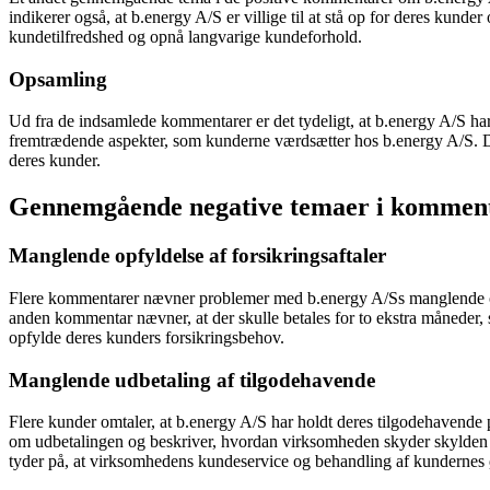
indikerer også, at b.energy A/S er villige til at stå op for deres kunder 
kundetilfredshed og opnå langvarige kundeforhold.
Opsamling
Ud fra de indsamlede kommentarer er det tydeligt, at b.energy A/S ha
fremtrædende aspekter, som kunderne værdsætter hos b.energy A/S. Dis
deres kunder.
Gennemgående negative temaer i komment
Manglende opfyldelse af forsikringsaftaler
Flere kommentarer nævner problemer med b.energy A/Ss manglende over
anden kommentar nævner, at der skulle betales for to ekstra måneder, s
opfylde deres kunders forsikringsbehov.
Manglende udbetaling af tilgodehavende
Flere kunder omtaler, at b.energy A/S har holdt deres tilgodehavende
om udbetalingen og beskriver, hvordan virksomheden skyder skylden 
tyder på, at virksomhedens kundeservice og behandling af kundernes ø