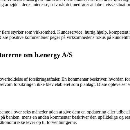
og arbejde i deres interesse, selv når det medfører at tabe i visse situatio
r flere styrker som virksomhed. Kundeservice, hurtig hjælp, kompetent
se positive kommentarer peger på virksomhedens fokus på kundetilfredsh
arerne om b.energy A/S
holdelse af forsikringsaftaler. En kommentar beskriver, hvordan fors
elvom forsikringen ikke blev etableret som planlagt. Disse oplevelser vi
 penge i over seks måneder uden at give dem en opdatering eller udbet
på banken, mens en anden kommentar beskriver den upålidelige og respe
konomi ikke lever op til forventningerne.