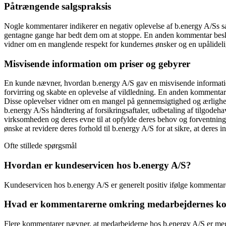
Påtrængende salgspraksis
Nogle kommentarer indikerer en negativ oplevelse af b.energy A/Ss s
gentagne gange har bedt dem om at stoppe. En anden kommentar beskri
vidner om en manglende respekt for kundernes ønsker og en upålidelig 
Misvisende information om priser og gebyrer
En kunde nævner, hvordan b.energy A/S gav en misvisende information o
forvirring og skabte en oplevelse af vildledning. En anden kommentar b
Disse oplevelser vidner om en mangel på gennemsigtighed og ærlighe
b.energy A/Ss håndtering af forsikringsaftaler, udbetaling af tilgodeh
virksomheden og deres evne til at opfylde deres behov og forventnin
ønske at revidere deres forhold til b.energy A/S for at sikre, at deres 
Ofte stillede spørgsmål
Hvordan er kundeservicen hos b.energy A/S?
Kundeservicen hos b.energy A/S er generelt positiv ifølge kommen
Hvad er kommentarerne omkring medarbejdernes kom
Flere kommentarer nævner, at medarbejderne hos b.energy A/S er meget 