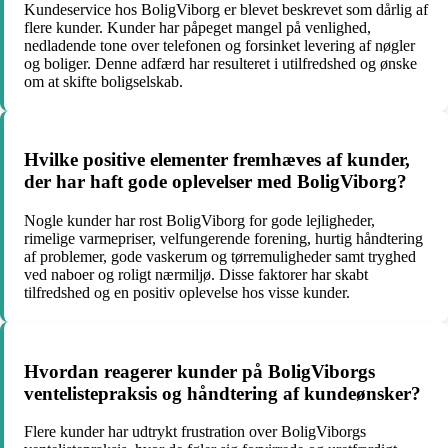
Kundeservice hos BoligViborg er blevet beskrevet som dårlig af
flere kunder. Kunder har påpeget mangel på venlighed,
nedladende tone over telefonen og forsinket levering af nøgler
og boliger. Denne adfærd har resulteret i utilfredshed og ønske
om at skifte boligselskab.
Hvilke positive elementer fremhæves af kunder,
der har haft gode oplevelser med BoligViborg?
Nogle kunder har rost BoligViborg for gode lejligheder,
rimelige varmepriser, velfungerende forening, hurtig håndtering
af problemer, gode vaskerum og tørremuligheder samt tryghed
ved naboer og roligt nærmiljø. Disse faktorer har skabt
tilfredshed og en positiv oplevelse hos visse kunder.
Hvordan reagerer kunder på BoligViborgs
ventelistepraksis og håndtering af kundeønsker?
Flere kunder har udtrykt frustration over BoligViborgs