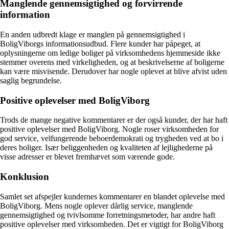
Manglende gennemsigtighed og forvirrende
information
En anden udbredt klage er manglen på gennemsigtighed i
BoligViborgs informationsudbud. Flere kunder har påpeget, at
oplysningerne om ledige boliger på virksomhedens hjemmeside ikke
stemmer overens med virkeligheden, og at beskrivelserne af boligerne
kan være misvisende. Derudover har nogle oplevet at blive afvist uden
saglig begrundelse.
Positive oplevelser med BoligViborg
Trods de mange negative kommentarer er der også kunder, der har haft
positive oplevelser med BoligViborg. Nogle roser virksomheden for
god service, velfungerende beboerdemokrati og trygheden ved at bo i
deres boliger. Især beliggenheden og kvaliteten af lejlighederne på
visse adresser er blevet fremhævet som værende gode.
Konklusion
Samlet set afspejler kundernes kommentarer en blandet oplevelse med
BoligViborg. Mens nogle oplever dårlig service, manglende
gennemsigtighed og tvivlsomme forretningsmetoder, har andre haft
positive oplevelser med virksomheden. Det er vigtigt for BoligViborg