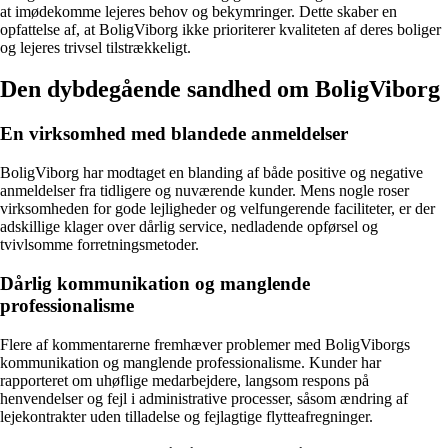
at imødekomme lejeres behov og bekymringer. Dette skaber en
opfattelse af, at BoligViborg ikke prioriterer kvaliteten af deres boliger
og lejeres trivsel tilstrækkeligt.
Den dybdegående sandhed om BoligViborg
En virksomhed med blandede anmeldelser
BoligViborg har modtaget en blanding af både positive og negative
anmeldelser fra tidligere og nuværende kunder. Mens nogle roser
virksomheden for gode lejligheder og velfungerende faciliteter, er der
adskillige klager over dårlig service, nedladende opførsel og
tvivlsomme forretningsmetoder.
Dårlig kommunikation og manglende
professionalisme
Flere af kommentarerne fremhæver problemer med BoligViborgs
kommunikation og manglende professionalisme. Kunder har
rapporteret om uhøflige medarbejdere, langsom respons på
henvendelser og fejl i administrative processer, såsom ændring af
lejekontrakter uden tilladelse og fejlagtige flytteafregninger.