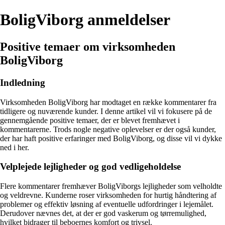
BoligViborg anmeldelser
Positive temaer om virksomheden
BoligViborg
Indledning
Virksomheden BoligViborg har modtaget en række kommentarer fra
tidligere og nuværende kunder. I denne artikel vil vi fokusere på de
gennemgående positive temaer, der er blevet fremhævet i
kommentarerne. Trods nogle negative oplevelser er der også kunder,
der har haft positive erfaringer med BoligViborg, og disse vil vi dykke
ned i her.
Velplejede lejligheder og god vedligeholdelse
Flere kommentarer fremhæver BoligViborgs lejligheder som velholdte
og veldrevne. Kunderne roser virksomheden for hurtig håndtering af
problemer og effektiv løsning af eventuelle udfordringer i lejemålet.
Derudover nævnes det, at der er god vaskerum og tørremulighed,
hvilket bidrager til beboernes komfort og trivsel.