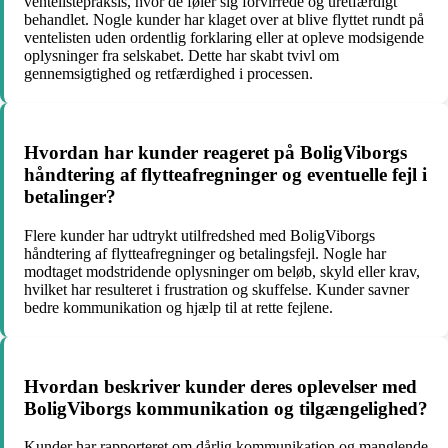
ventelistepraksis, hvor de føler sig forvirrede og uretfærdigt
behandlet. Nogle kunder har klaget over at blive flyttet rundt på
ventelisten uden ordentlig forklaring eller at opleve modsigende
oplysninger fra selskabet. Dette har skabt tvivl om
gennemsigtighed og retfærdighed i processen.
Hvordan har kunder reageret på BoligViborgs
håndtering af flytteafregninger og eventuelle fejl i
betalinger?
Flere kunder har udtrykt utilfredshed med BoligViborgs
håndtering af flytteafregninger og betalingsfejl. Nogle har
modtaget modstridende oplysninger om beløb, skyld eller krav,
hvilket har resulteret i frustration og skuffelse. Kunder savner
bedre kommunikation og hjælp til at rette fejlene.
Hvordan beskriver kunder deres oplevelser med
BoligViborgs kommunikation og tilgængelighed?
Kunder har rapporteret om dårlig kommunikation og manglende