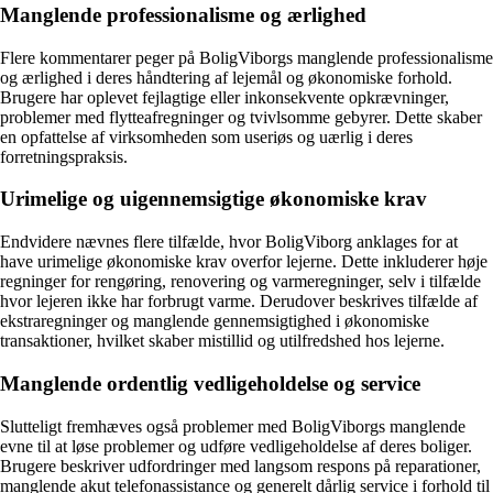
Manglende professionalisme og ærlighed
Flere kommentarer peger på BoligViborgs manglende professionalisme
og ærlighed i deres håndtering af lejemål og økonomiske forhold.
Brugere har oplevet fejlagtige eller inkonsekvente opkrævninger,
problemer med flytteafregninger og tvivlsomme gebyrer. Dette skaber
en opfattelse af virksomheden som useriøs og uærlig i deres
forretningspraksis.
Urimelige og uigennemsigtige økonomiske krav
Endvidere nævnes flere tilfælde, hvor BoligViborg anklages for at
have urimelige økonomiske krav overfor lejerne. Dette inkluderer høje
regninger for rengøring, renovering og varmeregninger, selv i tilfælde
hvor lejeren ikke har forbrugt varme. Derudover beskrives tilfælde af
ekstraregninger og manglende gennemsigtighed i økonomiske
transaktioner, hvilket skaber mistillid og utilfredshed hos lejerne.
Manglende ordentlig vedligeholdelse og service
Slutteligt fremhæves også problemer med BoligViborgs manglende
evne til at løse problemer og udføre vedligeholdelse af deres boliger.
Brugere beskriver udfordringer med langsom respons på reparationer,
manglende akut telefonassistance og generelt dårlig service i forhold til