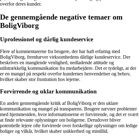
overfor deres kunder.
De gennemgående negative temaer om
BoligViborg
Uprofessionel og dårlig kundeservice
Flere af kommentarerne fra brugere, der har haft erfaring med
BoligViborg, fremhæver virksomhedens dårlige kundeservice. Der
beskrives en manglende venlighed, nedladende attitude og
utilstrækkelig kommunikation fra medarbejdere. Det er tydeligt, at der
er en mangel på respekt overfor kundernes henvendelser og behov,
hvilket skaber stor frustration hos lejerne.
Forvirrende og uklar kommunikation
En anden gennemgående kritik af BoligViborg er den uklare
kommunikation og mangel på transparens. Brugere nævner problemer
med hjemmesiden, hvor informationerne er forvirrende, og det er svært
at finde relevante oplysninger om boligerne. Derudover bliver
potentielle lejere ofte forvirrede over forskellige oplysninger om ledige
boliger og vilkår, hvilket skaber usikkerhed og mistillid.