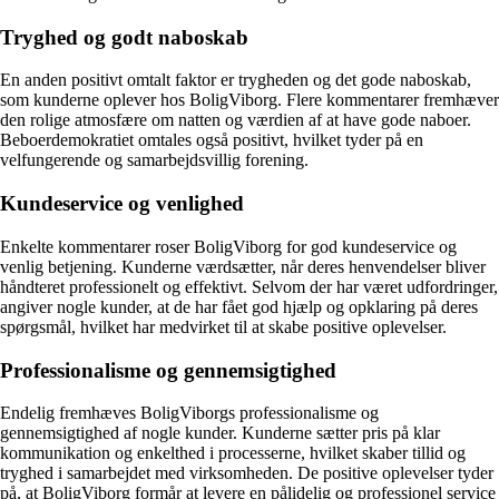
Tryghed og godt naboskab
En anden positivt omtalt faktor er trygheden og det gode naboskab,
som kunderne oplever hos BoligViborg. Flere kommentarer fremhæver
den rolige atmosfære om natten og værdien af at have gode naboer.
Beboerdemokratiet omtales også positivt, hvilket tyder på en
velfungerende og samarbejdsvillig forening.
Kundeservice og venlighed
Enkelte kommentarer roser BoligViborg for god kundeservice og
venlig betjening. Kunderne værdsætter, når deres henvendelser bliver
håndteret professionelt og effektivt. Selvom der har været udfordringer,
angiver nogle kunder, at de har fået god hjælp og opklaring på deres
spørgsmål, hvilket har medvirket til at skabe positive oplevelser.
Professionalisme og gennemsigtighed
Endelig fremhæves BoligViborgs professionalisme og
gennemsigtighed af nogle kunder. Kunderne sætter pris på klar
kommunikation og enkelthed i processerne, hvilket skaber tillid og
tryghed i samarbejdet med virksomheden. De positive oplevelser tyder
på, at BoligViborg formår at levere en pålidelig og professionel service