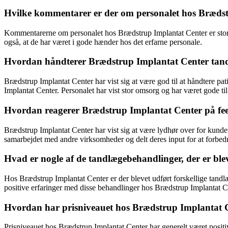
Hvilke kommentarer er der om personalet hos Bræds
Kommentarerne om personalet hos Brædstrup Implantat Center er stort 
også, at de har været i gode hænder hos det erfarne personale.
Hvordan håndterer Brædstrup Implantat Center ta
Brædstrup Implantat Center har vist sig at være god til at håndtere pa
Implantat Center. Personalet har vist stor omsorg og har været gode til 
Hvordan reagerer Brædstrup Implantat Center på fe
Brædstrup Implantat Center har vist sig at være lydhør over for kund
samarbejdet med andre virksomheder og delt deres input for at forbedr
Hvad er nogle af de tandlægebehandlinger, der er bl
Hos Brædstrup Implantat Center er der blevet udført forskellige tandl
positive erfaringer med disse behandlinger hos Brædstrup Implantat C
Hvordan har prisniveauet hos Brædstrup Implantat C
Prisniveauet hos Brædstrup Implantat Center har generelt været positi