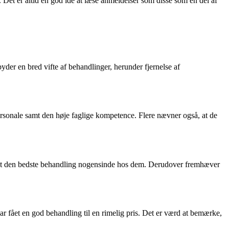
. Det er altid en god idé at læse anmeldelser som disse som en del af
yder en bred vifte af behandlinger, herunder fjernelse af
sonale samt den høje faglige kompetence. Flere nævner også, at de
 fået den bedste behandling nogensinde hos dem. Derudover fremhæver
r fået en god behandling til en rimelig pris. Det er værd at bemærke,