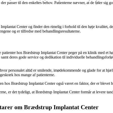
der passer til den enkeltes behov. Patienterne nævner, at de føler sig g
mplantat Center og finder den rimelig i forhold til den høje kvalitet, 
pengene og er tilfredse med behandlingsresultaterne.
tienter hos Brædstrup Implantat Center peger på en klinik med et højt 
samt deres gode service og dedikation til individuelle behandlingsforlø
vor personalet altid er smilende, imødekommende og glade for at hjælpe.
ægeskræk hos mange af patienterne.
ngen hos Brædstrup Implantat Center også været en faktor, der er blevet b
e, er det tydeligt, at Brædstrup Implantat Center formår at levere tand
arer om Brædstrup Implantat Center