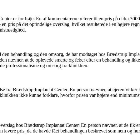
enter er for høje. En af kommentarerne referer til en pris på cirka 30
en pris på det oprindelige overslag, hvilket resulterede i en højere reg
mistrøstighed.
d den behandling og den omsorg, de har modtaget hos Brædstrup Implan
en nævner, at de oplevede smerte og feber efter en behandling og ikke h
de professionalisme og omsorg fra klinikken.
fra Brædstrup Implantat Center. En person nævner, at ejeren virker l
at klinikken ikke kunne forklare, hvorfor prisen var højere end minimu
rslag hos Brædstrup Implantat Center. En person nævner, at de fik en o
lavere pris, da de havde fået behandlingen beskrevet som nem og hurtig 