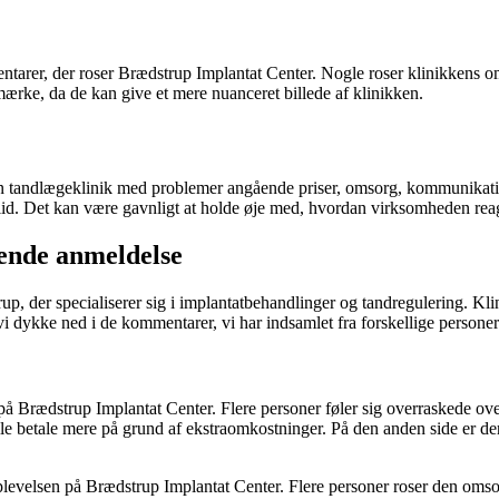
rer, der roser Brædstrup Implantat Center. Nogle roser klinikkens oms
ærke, da de kan give et mere nuanceret billede af klinikken.
 tandlægeklinik med problemer angående priser, omsorg, kommunikation 
llid. Det kan være gavnligt at holde øje med, hvordan virksomheden rea
ende anmeldelse
p, der specialiserer sig i implantatbehandlinger og tandregulering. Kl
vi dykke ned i de kommentarer, vi har indsamlet fra forskellige persone
 Brædstrup Implantat Center. Flere personer føler sig overraskede ove
le betale mere på grund af ekstraomkostninger. På den anden side er d
evelsen på Brædstrup Implantat Center. Flere personer roser den omso