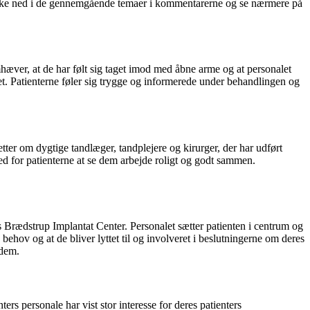
i dykke ned i de gennemgående temaer i kommentarerne og se nærmere på
æver, at de har følt sig taget imod med åbne arme og at personalet
t. Patienterne føler sig trygge og informerede under behandlingen og
er om dygtige tandlæger, tandplejere og kirurger, der har udført
d for patienterne at se dem arbejde roligt og godt sammen.
hos Brædstrup Implantat Center. Personalet sætter patienten i centrum og
e behov og at de bliver lyttet til og involveret i beslutningerne om deres
 dem.
rs personale har vist stor interesse for deres patienters