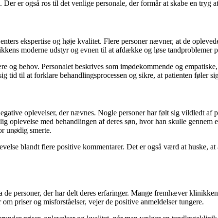
rne. Der er også ros til det venlige personale, der formår at skabe en tr
ers ekspertise og høje kvalitet. Flere personer nævner, at de opleve
inikkens moderne udstyr og evnen til at afdække og løse tandproblemer 
e og behov. Personalet beskrives som imødekommende og empatiske, der
 tid til at forklare behandlingsprocessen og sikre, at patienten føler sig
gative oplevelser, der nævnes. Nogle personer har følt sig vildledt af 
dårlig oplevelse med behandlingen af deres søn, hvor han skulle gennem 
for unødig smerte.
levelse blandt flere positive kommentarer. Det er også værd at huske, a
a de personer, der har delt deres erfaringer. Mange fremhæver klinikke
m priser og misforståelser, vejer de positive anmeldelser tungere.