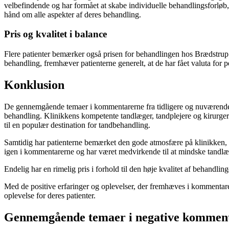
velbefindende og har formået at skabe individuelle behandlingsforløb, 
hånd om alle aspekter af deres behandling.
Pris og kvalitet i balance
Flere patienter bemærker også prisen for behandlingen hos Brædstrup I
behandling, fremhæver patienterne generelt, at de har fået valuta for 
Konklusion
De gennemgående temaer i kommentarerne fra tidligere og nuværende pa
behandling. Klinikkens kompetente tandlæger, tandplejere og kirurger 
til en populær destination for tandbehandling.
Samtidig har patienterne bemærket den gode atmosfære på klinikken, h
igen i kommentarerne og har været medvirkende til at mindske tandl
Endelig har en rimelig pris i forhold til den høje kvalitet af behandli
Med de positive erfaringer og oplevelser, der fremhæves i kommentarern
oplevelse for deres patienter.
Gennemgående temaer i negative komment