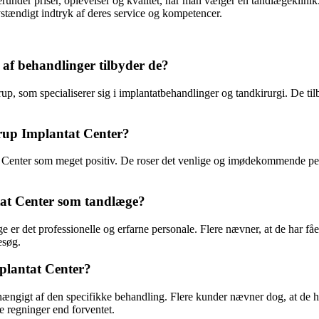
herunder priser, oplevelser og kvalitet, når man vælger en tandlægeklinik
vstændigt indtryk af deres service og kompetencer.
 af behandlinger tilbyder de?
, som specialiserer sig i implantatbehandlinger og tandkirurgi. De tilb
rup Implantat Center?
 Center som meget positiv. De roser det venlige og imødekommende per
tat Center som tandlæge?
e er det professionelle og erfarne personale. Flere nævner, at de har
esøg.
plantat Center?
ængigt af den specifikke behandling. Flere kunder nævner dog, at de ha
e regninger end forventet.