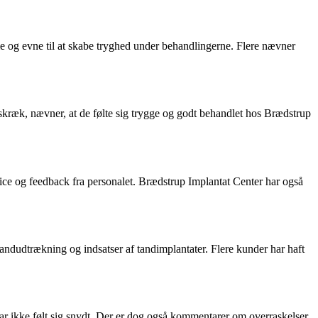
e og evne til at skabe tryghed under behandlingerne. Flere nævner
eskræk, nævner, at de følte sig trygge og godt behandlet hos Brædstrup
ice og feedback fra personalet. Brædstrup Implantat Center har også
andudtrækning og indsatser af tandimplantater. Flere kunder har haft
har ikke følt sig snydt. Der er dog også kommentarer om overraskelser