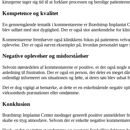
kirurgerne tager sig tid til at forklare processen og berolige patiente
Kompetence og kvalitet
En gennemgående tematik i kommentarerne er Brædstrup Implantat Cent
blev udført med stor dygtighed. Der er også stor anerkendelse for kl
Kommentarerne fremhæver også klinikkens fokus på patientens velvær
oplevelse. Der er også nævnt eksempler på, hvordan personalet tager sig
Negative oplevelser og misforståelser
Selvom størstedelen af kommentarerne er positive, er der også nogle ne
anledning til frustration. Der er også en person, der deler en meget 
ordentligt informeret om situationen og følte, at deres søn blev udsat 
Det er dog vigtigt at bemærke, at dette er en enkeltstående negativ op
virksomheds præstationer eller omdømme.
Konklusion
Brædstrup Implantat Center modtager generelt positive anmeldelser fr
skabe en tryg atmosfære. Selvom der er enkelte negative kommentarer o