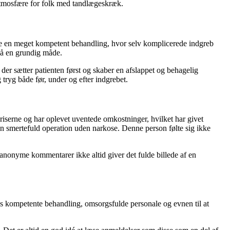
yg atmosfære for folk med tandlægeskræk.
de en meget kompetent behandling, hvor selv komplicerede indgreb
på en grundig måde.
 sætter patienten først og skaber en afslappet og behagelig
 tryg både før, under og efter indgrebet.
priserne og har oplevet uventede omkostninger, hvilket har givet
en smertefuld operation uden narkose. Denne person følte sig ikke
t anonyme kommentarer ikke altid giver det fulde billede af en
ns kompetente behandling, omsorgsfulde personale og evnen til at