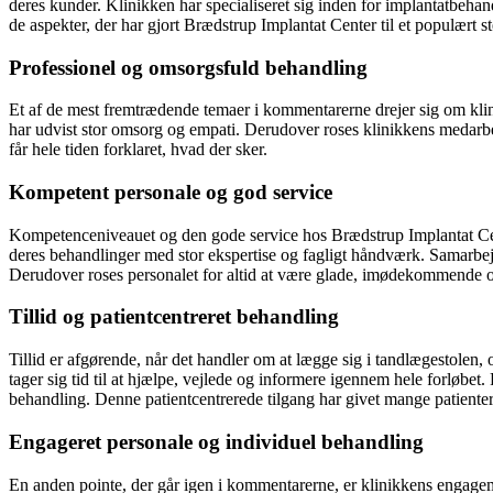
deres kunder. Klinikken har specialiseret sig inden for implantatbeha
de aspekter, der har gjort Brædstrup Implantat Center til et populært s
Professionel og omsorgsfuld behandling
Et af de mest fremtrædende temaer i kommentarerne drejer sig om klin
har udvist stor omsorg og empati. Derudover roses klinikkens medarbe
får hele tiden forklaret, hvad der sker.
Kompetent personale og god service
Kompetenceniveauet og den gode service hos Brædstrup Implantat Cente
deres behandlinger med stor ekspertise og fagligt håndværk. Samarbej
Derudover roses personalet for altid at være glade, imødekommende og
Tillid og patientcentreret behandling
Tillid er afgørende, når det handler om at lægge sig i tandlægestolen, 
tager sig tid til at hjælpe, vejlede og informere igennem hele forløbet. 
behandling. Denne patientcentrerede tilgang har givet mange patienter
Engageret personale og individuel behandling
En anden pointe, der går igen i kommentarerne, er klinikkens engagemen