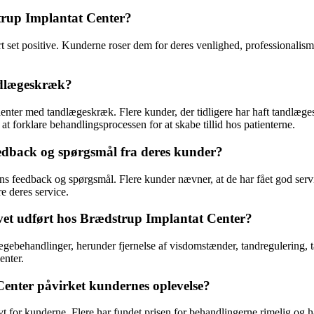
trup Implantat Center?
set positive. Kunderne roser dem for deres venlighed, professionalism
ndlægeskræk?
tienter med tandlægeskræk. Flere kunder, der tidligere har haft tandlæg
at forklare behandlingsprocessen for at skabe tillid hos patienterne.
edback og spørgsmål fra deres kunder?
ens feedback og spørgsmål. Flere kunder nævner, at de har fået god serv
e deres service.
evet udført hos Brædstrup Implantat Center?
ægebehandlinger, herunder fjernelse af visdomstænder, tandregulering, t
enter.
enter påvirket kundernes oplevelse?
vt for kunderne. Flere har fundet prisen for behandlingerne rimelig og 