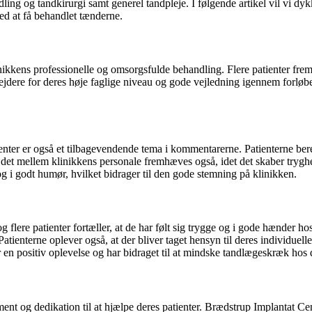
ndling og tandkirurgi samt generel tandpleje. I følgende artikel vil v
ted at få behandlet tænderne.
ikkens professionelle og omsorgsfulde behandling. Flere patienter fremh
jdere for deres høje faglige niveau og gode vejledning igennem forløbe
r er også et tilbagevendende tema i kommentarerne. Patienterne berett
det mellem klinikkens personale fremhæves også, idet det skaber tryghe
 i godt humør, hvilket bidrager til den gode stemning på klinikken.
og flere patienter fortæller, at de har følt sig trygge og i gode hænder 
Patienterne oplever også, at der bliver taget hensyn til deres individuell
 en positiv oplevelse og har bidraget til at mindske tandlægeskræk hos
t og dedikation til at hjælpe deres patienter. Brædstrup Implantat Cente