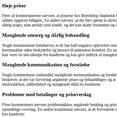
Høje priser
Flere af kommentarerne nævner, at priserne hos Brædstrup Implantat C
udføre opgaven billigere. En anden nævner, at der blev glemt at skrive 
aldrig noget, man ønsker som kunde, og det kan skabe frustration og 
Manglende omsorg og dårlig behandling
Nogle kommentarer fremhæver, at de har haft negative oplevelser me
boremaskine uden beskyttelse og hensyn til patientens komfort. En and
kan være en stor ulempe for kunderne og kan give indtryk af manglen
Manglende kommunikation og forståelse
Nogle kommentarer omhandler manglende kommunikation og forståelse 
beskriver, at der var forvirring angående priser og behandlinger, og 
misforståelser, utilfredshed og manglende tillid fra kunderne.
Problemer med betalinger og prisoverslag
Flere kommentarer nævner problematikker angående betaling og prisove
oprindelige overslag. En anden kommentar nævner, at de forventede en 
hos kunderne.