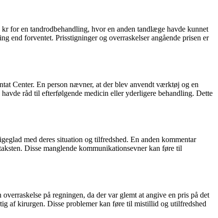
00 kr for en tandrodbehandling, hvor en anden tandlæge havde kunnet
ning end forventet. Prisstigninger og overraskelser angående prisen er
tat Center. En person nævner, at der blev anvendt værktøj og en
avde råd til efterfølgende medicin eller yderligere behandling. Dette
igeglad med deres situation og tilfredshed. En anden kommentar
mstaksten. Disse manglende kommunikationsevner kan føre til
verraskelse på regningen, da der var glemt at angive en pris på det
af kirurgen. Disse problemer kan føre til mistillid og utilfredshed