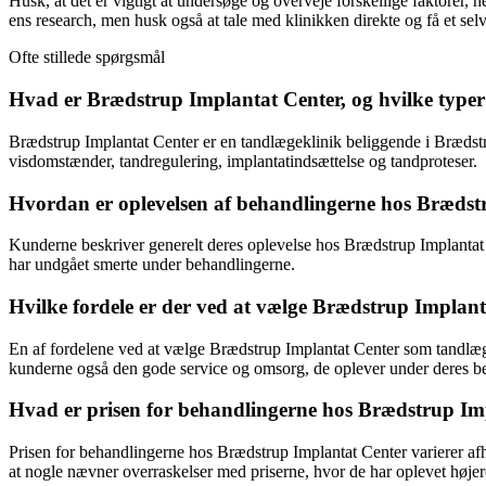
Husk, at det er vigtigt at undersøge og overveje forskellige faktorer, 
ens research, men husk også at tale med klinikken direkte og få et sel
Ofte stillede spørgsmål
Hvad er Brædstrup Implantat Center, og hvilke typer
Brædstrup Implantat Center er en tandlægeklinik beliggende i Brædstrup
visdomstænder, tandregulering, implantatindsættelse og tandproteser.
Hvordan er oplevelsen af behandlingerne hos Brædst
Kunderne beskriver generelt deres oplevelse hos Brædstrup Implantat
har undgået smerte under behandlingerne.
Hvilke fordele er der ved at vælge Brædstrup Implan
En af fordelene ved at vælge Brædstrup Implantat Center som tandlæg
kunderne også den gode service og omsorg, de oplever under deres b
Hvad er prisen for behandlingerne hos Brædstrup Im
Prisen for behandlingerne hos Brædstrup Implantat Center varierer afh
at nogle nævner overraskelser med priserne, hvor de har oplevet højer