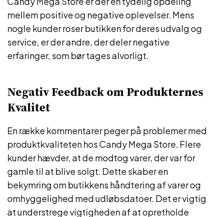
Candy Mega Store er der en tydelig opdeling
mellem positive og negative oplevelser. Mens
nogle kunder roser butikken for deres udvalg og
service, er der andre, der deler negative
erfaringer, som bør tages alvorligt.
Negativ Feedback om Produkternes
Kvalitet
En række kommentarer peger på problemer med
produktkvaliteten hos Candy Mega Store. Flere
kunder hævder, at de modtog varer, der var for
gamle til at blive solgt. Dette skaber en
bekymring om butikkens håndtering af varer og
omhyggelighed med udløbsdatoer. Det er vigtig
at understrege vigtigheden af at opretholde