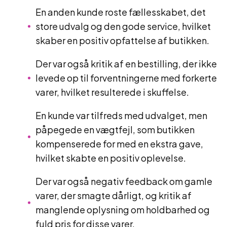
En anden kunde roste fællesskabet, det
store udvalg og den gode service, hvilket
skaber en positiv opfattelse af butikken.
Der var også kritik af en bestilling, der ikke
levede op til forventningerne med forkerte
varer, hvilket resulterede i skuffelse.
En kunde var tilfreds med udvalget, men
påpegede en vægtfejl, som butikken
kompenserede for med en ekstra gave,
hvilket skabte en positiv oplevelse.
Der var også negativ feedback om gamle
varer, der smagte dårligt, og kritik af
manglende oplysning om holdbarhed og
fuld pris for disse varer.