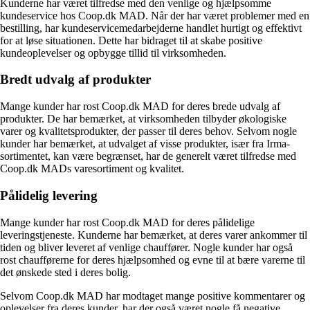
Kunderne har været tilfredse med den venlige og hjælpsomme
kundeservice hos Coop.dk MAD. Når der har været problemer med en
bestilling, har kundeservicemedarbejderne handlet hurtigt og effektivt
for at løse situationen. Dette har bidraget til at skabe positive
kundeoplevelser og opbygge tillid til virksomheden.
Bredt udvalg af produkter
Mange kunder har rost Coop.dk MAD for deres brede udvalg af
produkter. De har bemærket, at virksomheden tilbyder økologiske
varer og kvalitetsprodukter, der passer til deres behov. Selvom nogle
kunder har bemærket, at udvalget af visse produkter, især fra Irma-
sortimentet, kan være begrænset, har de generelt været tilfredse med
Coop.dk MADs varesortiment og kvalitet.
Pålidelig levering
Mange kunder har rost Coop.dk MAD for deres pålidelige
leveringstjeneste. Kunderne har bemærket, at deres varer ankommer til
tiden og bliver leveret af venlige chauffører. Nogle kunder har også
rost chaufførerne for deres hjælpsomhed og evne til at bære varerne til
det ønskede sted i deres bolig.
Selvom Coop.dk MAD har modtaget mange positive kommentarer og
oplevelser fra deres kunder, har der også været nogle få negative