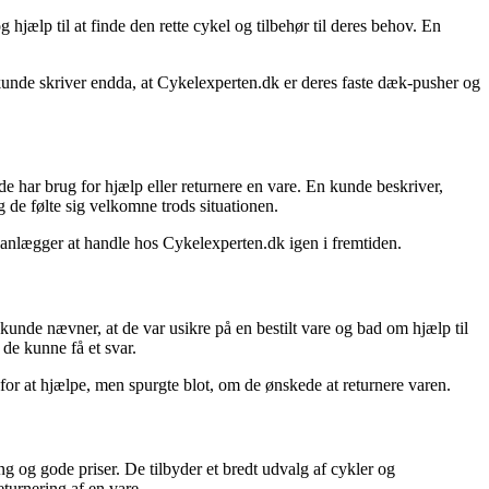
hjælp til at finde den rette cykel og tilbehør til deres behov. En
n kunde skriver endda, at Cykelexperten.dk er deres faste dæk-pusher og
har brug for hjælp eller returnere en vare. En kunde beskriver,
de følte sig velkomne trods situationen.
planlægger at handle hos Cykelexperten.dk igen i fremtiden.
kunde nævner, at de var usikre på en bestilt vare og bad om hjælp til
 de kunne få et svar.
for at hjælpe, men spurgte blot, om de ønskede at returnere varen.
og gode priser. De tilbyder et bredt udvalg af cykler og
eturnering af en vare.