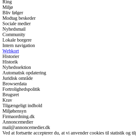
Ring
Miljø
Bliv følger
Modtag beskeder
Sociale medier
Nyhedsmail
Community
Lokale borgere
Intern navigation
Webkort
Historier
Historik
Nyhedssektion
Automatisk opdatering
Juridisk område
Browserdata
Fortrolighedspolitik
Brugsret
Krav
Tilgængeligt indhold
Miljøhensyn
Firmaordning.dk
Annoncemedier
mail@annoncemedier.dk
Ved at fortsætte accepterer du, at vi anvender cookies til statistik og ti