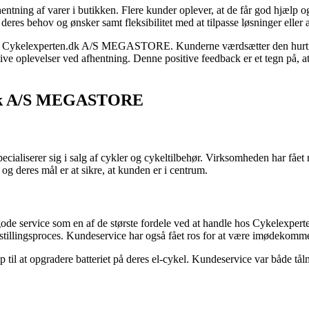
ing af varer i butikken. Flere kunder oplever, at de får god hjælp og ve
eres behov og ønsker samt fleksibilitet med at tilpasse løsninger eller
m Cykelexperten.dk A/S MEGASTORE. Kunderne værdsætter den hurtige 
itive oplevelser ved afhentning. Denne positive feedback er et tegn 
n.dk A/S MEGASTORE
serer sig i salg af cykler og cykeltilbehør. Virksomheden har fået ma
 og deres mål er at sikre, at kunden er i centrum.
ode service som en af de største fordele ved at handle hos Cykelexperte
stillingsproces. Kundeservice har også fået ros for at være imødeko
p til at opgradere batteriet på deres el-cykel. Kundeservice var både t