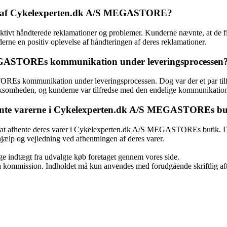
et af Cykelexperten.dk A/S MEGASTORE?
håndterede reklamationer og problemer. Kunderne nævnte, at de fik hu
rne en positiv oplevelse af håndteringen af deres reklamationer.
GASTOREs kommunikation under leveringsprocessen
Es kommunikation under leveringsprocessen. Dog var der et par tilf
 virksomheden, og kunderne var tilfredse med den endelige kommunikatio
ente varerne i Cykelexperten.dk A/S MEGASTOREs bu
or at afhente deres varer i Cykelexperten.dk A/S MEGASTOREs butik. D
jælp og vejledning ved afhentningen af deres varer.
age indtægt fra udvalgte køb foretaget gennem vores side.
 få kommission. Indholdet må kun anvendes med forudgående skriftlig aft