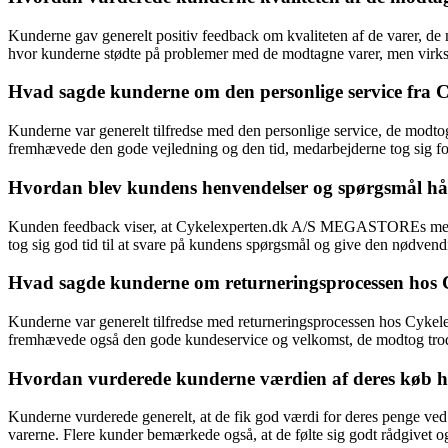
Kunderne gav generelt positiv feedback om kvaliteten af de varer, d
hvor kunderne stødte på problemer med de modtagne varer, men virks
Hvad sagde kunderne om den personlige service f
Kunderne var generelt tilfredse med den personlige service, de mo
fremhævede den gode vejledning og den tid, medarbejderne tog sig for at
Hvordan blev kundens henvendelser og spørgsmål 
Kunden feedback viser, at Cykelexperten.dk A/S MEGASTOREs medarb
tog sig god tid til at svare på kundens spørgsmål og give den nødvend
Hvad sagde kunderne om returneringsprocessen h
Kunderne var generelt tilfredse med returneringsprocessen hos Cyke
fremhævede også den gode kundeservice og velkomst, de modtog trods
Hvordan vurderede kunderne værdien af deres kø
Kunderne vurderede generelt, at de fik god værdi for deres penge v
varerne. Flere kunder bemærkede også, at de følte sig godt rådgivet og fi