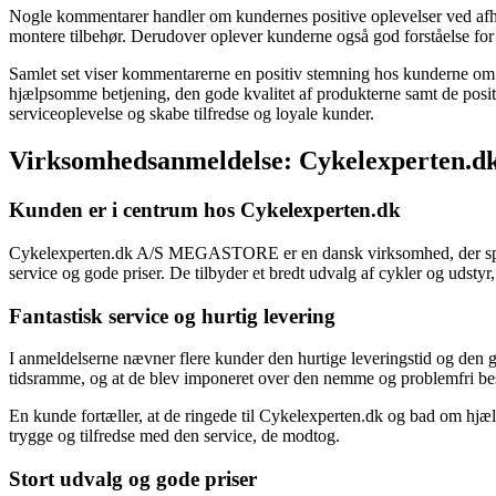
Nogle kommentarer handler om kundernes positive oplevelser ved afhentn
montere tilbehør. Derudover oplever kunderne også god forståelse for d
Samlet set viser kommentarerne en positiv stemning hos kunderne o
hjælpsomme betjening, den gode kvalitet af produkterne samt de pos
serviceoplevelse og skabe tilfredse og loyale kunder.
Virksomhedsanmeldelse: Cykelexperte
Kunden er i centrum hos Cykelexperten.dk
Cykelexperten.dk A/S MEGASTORE er en dansk virksomhed, der speciali
service og gode priser. De tilbyder et bredt udvalg af cykler og udstyr,
Fantastisk service og hurtig levering
I anmeldelserne nævner flere kunder den hurtige leveringstid og den g
tidsramme, og at de blev imponeret over den nemme og problemfri be
En kunde fortæller, at de ringede til Cykelexperten.dk og bad om hjæl
trygge og tilfredse med den service, de modtog.
Stort udvalg og gode priser