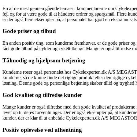
En af de mest gennemgående temaer i kommentarerne om Cykelexperte
fejl og for at være gode til at håndtere ordrer og spørgsmål. Flere k
er der også flere eksempler på, at personalet har gjort en ekstra indsats
Gode priser og tilbud
En anden positiv ting, som kunderne fremhæver, er de gode priser og 
fået gode tilbud på cykler og cykeltilbehør. Mange er også tilfreds
Tålmodig og hjælpsom betjening
Kunderne roser også personalet hos Cykelexperten.dk A/S MEGASTORE
kunderne, så de kunne finde det rigtige produkt eller den rigtige cyk
løsning. Denne gode og personlige betjening skaber tillid og tryghed
God kvalitet og tilfredse kunder
Mange kunder er også tilfredse med den gode kvalitet af produktern
levet op til deres forventninger. Der er også eksempler på, at kunderne 
kunder, der er klar til at anbefale Cykelexperten.dk A/S MEGASTORE
Positiv oplevelse ved afhentning