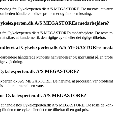
e modtog fra Cykelexperten.dk A/S MEGASTORE. De nævnte, at varerne v
omheden håndterede disse problemer og fandt en løsning.
ra Cykelexperten.dk A/S MEGASTOREs medarbejdere?
dtog fra Cykelexperten.dk A/S MEGASTOREs medarbejdere. De roste me
 sikre, at kunderne fik den rigtige cykel eller det rigtige tilbehør.
håndteret af Cykelexperten.dk A/S MEGASTOREs meda
ejdere håndterede kundens henvendelser og spørgsmål på en professi
ige vejledning.
os Cykelexperten.dk A/S MEGASTORE?
lexperten.dk A/S MEGASTORE. De nævnte, at processen var problemfri 
 at de returnerede en vare.
b hos Cykelexperten.dk A/S MEGASTORE?
ed at handle hos Cykelexperten.dk A/S MEGASTORE. De roste de konkurr
k den rette cykel eller det rette tilbehør til en god pris.