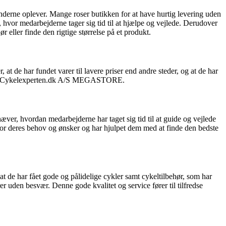
ne oplever. Mange roser butikken for at have hurtig levering uden
 hvor medarbejderne tager sig tid til at hjælpe og vejlede. Derudover
r eller finde den rigtige størrelse på et produkt.
de har fundet varer til lavere priser end andre steder, og at de har
dle hos Cykelexperten.dk A/S MEGASTORE.
 hvordan medarbejderne har taget sig tid til at guide og vejlede
 for deres behov og ønsker og har hjulpet dem med at finde den bedste
e har fået gode og pålidelige cykler samt cykeltilbehør, som har
rer uden besvær. Denne gode kvalitet og service fører til tilfredse