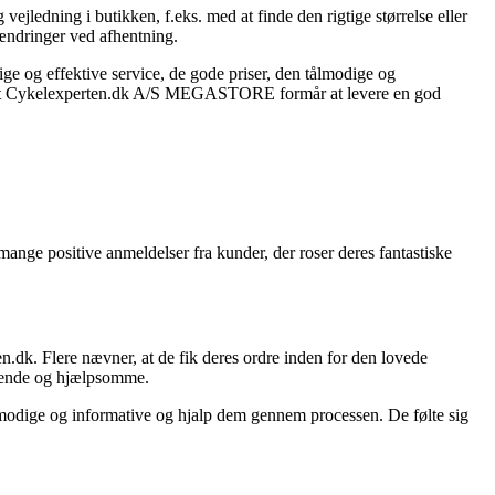
jledning i butikken, f.eks. med at finde den rigtige størrelse eller
 ændringer ved afhentning.
og effektive service, de gode priser, den tålmodige og
på, at Cykelexperten.dk A/S MEGASTORE formår at levere en god
nge positive anmeldelser fra kunder, der roser deres fantastiske
n.dk. Flere nævner, at de fik deres ordre inden for den lovede
mmende og hjælpsomme.
ålmodige og informative og hjalp dem gennem processen. De følte sig