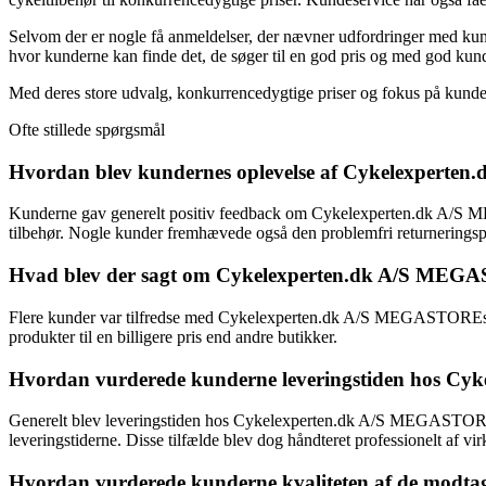
Selvom der er nogle få anmeldelser, der nævner udfordringer med kun
hvor kunderne kan finde det, de søger til en god pris og med god kun
Med deres store udvalg, konkurrencedygtige priser og fokus på kunde
Ofte stillede spørgsmål
Hvordan blev kundernes oplevelse af Cykelexperte
Kunderne gav generelt positiv feedback om Cykelexperten.dk A/S ME
tilbehør. Nogle kunder fremhævede også den problemfri returneringspr
Hvad blev der sagt om Cykelexperten.dk A/S MEGA
Flere kunder var tilfredse med Cykelexperten.dk A/S MEGASTOREs sto
produkter til en billigere pris end andre butikker.
Hvordan vurderede kunderne leveringstiden hos 
Generelt blev leveringstiden hos Cykelexperten.dk A/S MEGASTORE vur
leveringstiderne. Disse tilfælde blev dog håndteret professionelt af v
Hvordan vurderede kunderne kvaliteten af de mod