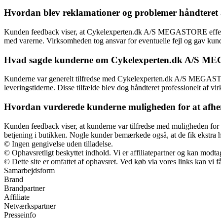
Hvordan blev reklamationer og problemer håndter
Kunden feedback viser, at Cykelexperten.dk A/S MEGASTORE effektivt 
med varerne. Virksomheden tog ansvar for eventuelle fejl og gav kunde
Hvad sagde kunderne om Cykelexperten.dk A/S ME
Kunderne var generelt tilfredse med Cykelexperten.dk A/S MEGASTOR
leveringstiderne. Disse tilfælde blev dog håndteret professionelt af
Hvordan vurderede kunderne muligheden for at afh
Kunden feedback viser, at kunderne var tilfredse med muligheden f
betjening i butikken. Nogle kunder bemærkede også, at de fik ekstra h
© Ingen gengivelse uden tilladelse.
© Ophavsretligt beskyttet indhold. Vi er affiliatepartner og kan modt
© Dette site er omfattet af ophavsret. Ved køb via vores links kan vi
Samarbejdsform
Brand
Brandpartner
Affiliate
Netværkspartner
Presseinfo