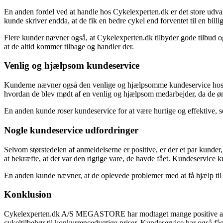
En anden fordel ved at handle hos Cykelexperten.dk er det store udvalg
kunde skriver endda, at de fik en bedre cykel end forventet til en bill
Flere kunder nævner også, at Cykelexperten.dk tilbyder gode tilbud og 
at de altid kommer tilbage og handler der.
Venlig og hjælpsom kundeservice
Kunderne nævner også den venlige og hjælpsomme kundeservice hos Cyke
hvordan de blev mødt af en venlig og hjælpsom medarbejder, da de øns
En anden kunde roser kundeservice for at være hurtige og effektive, se
Nogle kundeservice udfordringer
Selvom størstedelen af anmeldelserne er positive, er der et par kunde
at bekræfte, at det var den rigtige vare, de havde fået. Kundeservice k
En anden kunde nævner, at de oplevede problemer med at få hjælp til m
Konklusion
Cykelexperten.dk A/S MEGASTORE har modtaget mange positive anmeldel
cykeltilbehør til konkurrencedygtige priser. Kundeservice har også fået 