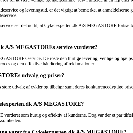
deservice og leveringstid, er det vigtigt at bemærke, at anmeldelsern
deservice.
service ser det ud til, at Cykelexperten.dk A/S MEGASTORE fortsætter 
n.dk A/S MEGASTOREs service vurderet?
GASTOREs service. De roste den hurtige levering, venlige og hjælpso
oces og den effektive håndtering af reklamationer.
STOREs udvalg og priser?
re udvalg af cykler og tilbehør samt deres konkurrencedygtige prise
Cykelexperten.dk A/S MEGASTORE?
deret som hurtig og effektiv af kunderne. Dog var der et par tilfæld
irksomheden.
tagne varer fra Cykelexperten.dk A/S MEGASTORE?