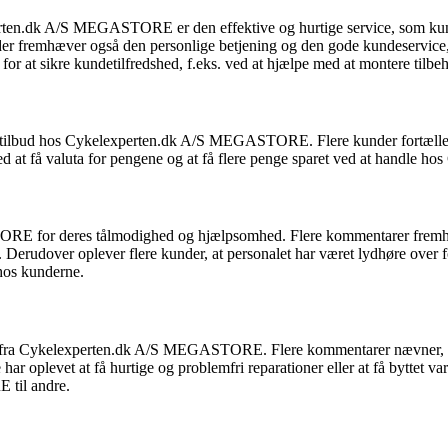
n.dk A/S MEGASTORE er den effektive og hurtige service, som kunder
under fremhæver også den personlige betjening og den gode kundeservice,
 for at sikre kundetilfredshed, f.eks. ved at hjælpe med at montere tilbehø
tilbud hos Cykelexperten.dk A/S MEGASTORE. Flere kunder fortæller, at 
e med at få valuta for pengene og at få flere penge sparet ved at han
 for deres tålmodighed og hjælpsomhed. Flere kommentarer fremhæver,
el. Derudover oplever flere kunder, at personalet har været lydhøre over
 hos kunderne.
e fra Cykelexperten.dk A/S MEGASTORE. Flere kommentarer nævner, at d
har oplevet at få hurtige og problemfri reparationer eller at få byttet va
 til andre.