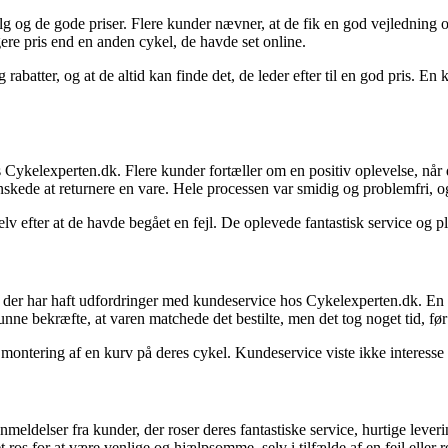
 og de gode priser. Flere kunder nævner, at de fik en god vejledning og 
igere pris end en anden cykel, de havde set online.
rabatter, og at de altid kan finde det, de leder efter til en god pris. E
lexperten.dk. Flere kunder fortæller om en positiv oplevelse, når de 
kede at returnere en vare. Hele processen var smidig og problemfri, og 
lv efter at de havde begået en fejl. De oplevede fantastisk service og 
r, der har haft udfordringer med kundeservice hos Cykelexperten.dk. En 
unne bekræfte, at varen matchede det bestilte, men det tog noget tid, før
ontering af en kurv på deres cykel. Kundeservice viste ikke interesse 
ser fra kunder, der roser deres fantastiske service, hurtige levering 
ros for at være venlige og hjælpsomme, selv i tilfælde af en fejl eller r