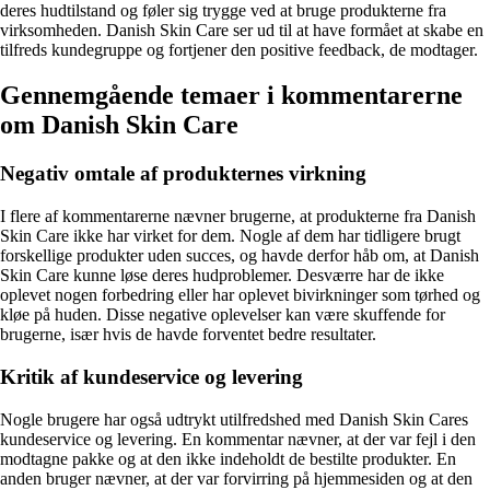
deres hudtilstand og føler sig trygge ved at bruge produkterne fra
virksomheden. Danish Skin Care ser ud til at have formået at skabe en
tilfreds kundegruppe og fortjener den positive feedback, de modtager.
Gennemgående temaer i kommentarerne
om Danish Skin Care
Negativ omtale af produkternes virkning
I flere af kommentarerne nævner brugerne, at produkterne fra Danish
Skin Care ikke har virket for dem. Nogle af dem har tidligere brugt
forskellige produkter uden succes, og havde derfor håb om, at Danish
Skin Care kunne løse deres hudproblemer. Desværre har de ikke
oplevet nogen forbedring eller har oplevet bivirkninger som tørhed og
kløe på huden. Disse negative oplevelser kan være skuffende for
brugerne, især hvis de havde forventet bedre resultater.
Kritik af kundeservice og levering
Nogle brugere har også udtrykt utilfredshed med Danish Skin Cares
kundeservice og levering. En kommentar nævner, at der var fejl i den
modtagne pakke og at den ikke indeholdt de bestilte produkter. En
anden bruger nævner, at der var forvirring på hjemmesiden og at den