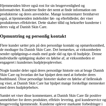
Hjemmesiden bliver også rost for sin brugervenlighed og
informativitet. Kunderne finder det nemt at finde information om
produkterne og deres anvendelse. Mange kommentarer fremhæver
også, at hjemmesiden indeholder før- og efterbilleder, der viser
produkternes effektivitet. Dette skaber tillid og bekræfter kunderne i
deres valg af Danish Skin Care.
Opmuntring og personlig kontakt
Flere kunder sætter pris på den personlige kontakt og opmærksomhed,
de modtager fra Danish Skin Care. Det bemærkes, at virksomheden
sender opfølgnings-e-mails med gode råd og tips til hudpleje. Denne
individuelle opfølgning skaber en følelse af, at virksomheden er
engageret i kundernes hudplejeoplevelser.
Nogle kunder deler også deres personlige historie om at bruge Danish
Skin Care og hvordan det har hjulpet dem med at forbedre deres
hudtilstand. Disse personlige historier skaber en følelse af fællesskab
og viser, at Danish Skin Care har hjulpet mange forskellige mennesker
med deres hudplejebehov.
Samlet set viser disse kommentarer, at Danish Skin Care får positive
anmeldelser for deres produkter, effektiv levering, god kundeservice og
brugervenlig hjemmeside. Kunderne oplever markante forbedringer i