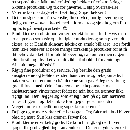
renseprodukter. Min hud er blød og lækker efter bare 3 dage.
Skønne produkter. Og tak for gaverne. Dejlig overraskelse.
Varerne kom to dage efter bestilling. Super lækkert!
Det kan siges kort, fin website, fin service, hurtig levering og
dejlig creme – oveni købet med informativ og sjov bog om fup
og facts på beautymarkedet 😊
Produkterne mod tør hud virker perfekt for min hud. Hvis man
er en person som går op i hudplejeprodukter og som giver lidt
ekstra, så er Danish skincare faktisk en smule billigere, især fordi
man ikke behøver at købe mange forskellige produkter for at få
dit behov dækket. I forhold til levering, så kom cremen dagen
efter bestilling, hvilket var lidt vildt i forhold til forventningen.
Alt i alt, mega tilfreds!!!
Rigtig fine produkter og service. Jeg bestilte den gratis
ansigtscreme og købte desuden håndcreme og læbepomade. I
pakken var der endnu en håndcreme som gave! Jeg er virkelig
godt tilfreds med både håndcreme og læbepomade, men
ansigtscremen virker noget fedtet på min hud og trænger ikke
rigtigt ind. Den lægger sig som et lag uden på og kan nærmest
trilles af igen – og det er ikke fordi jeg er ødsel med den.
Meget hurtig ekspedition og super lækre cremer!
Dejlige og tror de virker efter hensigten. Jeg føler min hud bliver
blød og mæt. Sun kiss cremen farver flot.
Produkterne er virkelig gode. De kom hurtigt, og der bliver
sørget for god vejledning i anvendelsen. Det er et yderst enkelt