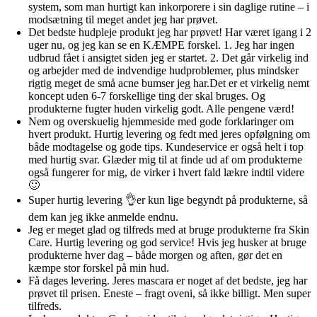
system, som man hurtigt kan inkorporere i sin daglige rutine – i
modsætning til meget andet jeg har prøvet.
Det bedste hudpleje produkt jeg har prøvet! Har været igang i 2
uger nu, og jeg kan se en KÆMPE forskel. 1. Jeg har ingen
udbrud fået i ansigtet siden jeg er startet. 2. Det går virkelig ind
og arbejder med de indvendige hudproblemer, plus mindsker
rigtig meget de små acne bumser jeg har.Det er et virkelig nemt
koncept uden 6-7 forskellige ting der skal bruges. Og
produkterne fugter huden virkelig godt. Alle pengene værd!
Nem og overskuelig hjemmeside med gode forklaringer om
hvert produkt. Hurtig levering og fedt med jeres opfølgning om
både modtagelse og gode tips. Kundeservice er også helt i top
med hurtig svar. Glæder mig til at finde ud af om produkterne
også fungerer for mig, de virker i hvert fald lækre indtil videre
🙂
Super hurtig levering 👌er kun lige begyndt på produkterne, så
dem kan jeg ikke anmelde endnu.
Jeg er meget glad og tilfreds med at bruge produkterne fra Skin
Care. Hurtig levering og god service! Hvis jeg husker at bruge
produkterne hver dag – både morgen og aften, gør det en
kæmpe stor forskel på min hud.
Få dages levering. Jeres mascara er noget af det bedste, jeg har
prøvet til prisen. Eneste – fragt oveni, så ikke billigt. Men super
tilfreds.