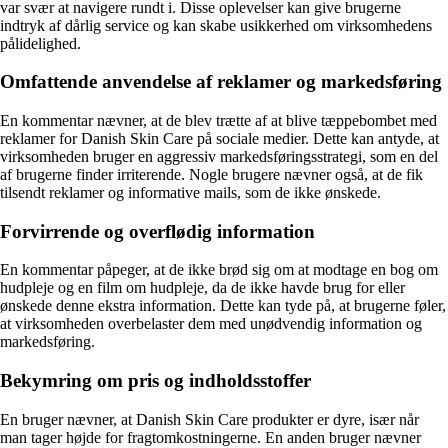
var svær at navigere rundt i. Disse oplevelser kan give brugerne
indtryk af dårlig service og kan skabe usikkerhed om virksomhedens
pålidelighed.
Omfattende anvendelse af reklamer og markedsføring
En kommentar nævner, at de blev trætte af at blive tæppebombet med
reklamer for Danish Skin Care på sociale medier. Dette kan antyde, at
virksomheden bruger en aggressiv markedsføringsstrategi, som en del
af brugerne finder irriterende. Nogle brugere nævner også, at de fik
tilsendt reklamer og informative mails, som de ikke ønskede.
Forvirrende og overflødig information
En kommentar påpeger, at de ikke brød sig om at modtage en bog om
hudpleje og en film om hudpleje, da de ikke havde brug for eller
ønskede denne ekstra information. Dette kan tyde på, at brugerne føler,
at virksomheden overbelaster dem med unødvendig information og
markedsføring.
Bekymring om pris og indholdsstoffer
En bruger nævner, at Danish Skin Care produkter er dyre, især når
man tager højde for fragtomkostningerne. En anden bruger nævner