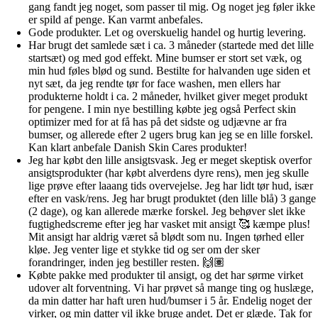
gang fandt jeg noget, som passer til mig. Og noget jeg føler ikke
er spild af penge. Kan varmt anbefales.
Gode produkter. Let og overskuelig handel og hurtig levering.
Har brugt det samlede sæt i ca. 3 måneder (startede med det lille
startsæt) og med god effekt. Mine bumser er stort set væk, og
min hud føles blød og sund. Bestilte for halvanden uge siden et
nyt sæt, da jeg rendte tør for face washen, men ellers har
produkterne holdt i ca. 2 måneder, hvilket giver meget produkt
for pengene. I min nye bestilling købte jeg også Perfect skin
optimizer med for at få has på det sidste og udjævne ar fra
bumser, og allerede efter 2 ugers brug kan jeg se en lille forskel.
Kan klart anbefale Danish Skin Cares produkter!
Jeg har købt den lille ansigtsvask. Jeg er meget skeptisk overfor
ansigtsprodukter (har købt alverdens dyre rens), men jeg skulle
lige prøve efter laaang tids overvejelse. Jeg har lidt tør hud, især
efter en vask/rens. Jeg har brugt produktet (den lille blå) 3 gange
(2 dage), og kan allerede mærke forskel. Jeg behøver slet ikke
fugtighedscreme efter jeg har vasket mit ansigt 🥰 kæmpe plus!
Mit ansigt har aldrig været så blødt som nu. Ingen tørhed eller
kløe. Jeg venter lige et stykke tid og ser om der sker
forandringer, inden jeg bestiller resten. 🙌🏽
Købte pakke med produkter til ansigt, og det har sørme virket
udover alt forventning. Vi har prøvet så mange ting og huslæge,
da min datter har haft uren hud/bumser i 5 år. Endelig noget der
virker, og min datter vil ikke bruge andet. Det er glæde. Tak for