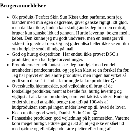
Brugeranmeldelser
Ok produkt (Perfect Skin Sun Kiss) uden parfume, som jeg
blander med min egen dagcreme, giver ganske rigtigt lidt glød,
men dækker ikke, huden kan stadig ånde. Jeg tror den er drøj,
bruger kun ganske lidt ad gangen. Hurtig levering, bogen med i
købet. Den kunne jeg nu godt undvære, men en teenager vil
sikkert få glæde af den. Og jeg gider altså heller ikke se en film
om hudpleje sendt til mig på mail.
God og hurtig ekspedition. Har endnu ikke prøvet DSC s
produkter, men har høje forventninger.
Produkterne er helt fantastiske. Jeg har døjet med en del
urenheder i pandeområdet, og jeg kan klart se en forskel fra før.
Jeg har prøvet en del andre produkter, men ingen har virket så
godt som disse. Tusind tak for nogle lækre produkter 🙂
Overskuelig hjemmeside, god vejledning til brug af de
forskellige produkter, nemt at bestille fra, hurtig levering og
vigtigst af alt: lækre produkter, som rent faktisk virker! Endelig
er det slut med at spilde penge (og tid) på 100-vis af
hudprodukter, som på ingen måder lever op til, hvad de lover.
Keep up the good work, Danish Skin Care 😊
Fantastiske produkter, god vejledning på hjemmesiden. Varerne
kom meget hurtigt. Første gang i 30 år, at jeg ikke er slået ud
med rødme og efterfølgende tørre pletter efter brug af