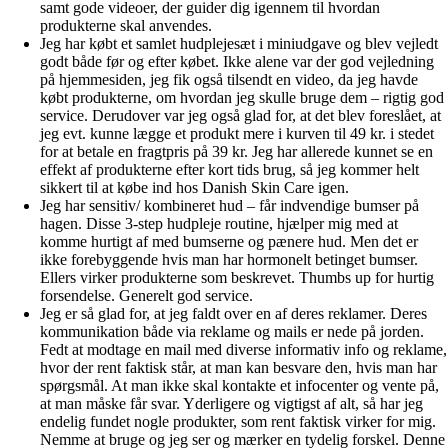
samt gode videoer, der guider dig igennem til hvordan
produkterne skal anvendes.
Jeg har købt et samlet hudplejesæt i miniudgave og blev vejledt
godt både før og efter købet. Ikke alene var der god vejledning
på hjemmesiden, jeg fik også tilsendt en video, da jeg havde
købt produkterne, om hvordan jeg skulle bruge dem – rigtig god
service. Derudover var jeg også glad for, at det blev foreslået, at
jeg evt. kunne lægge et produkt mere i kurven til 49 kr. i stedet
for at betale en fragtpris på 39 kr. Jeg har allerede kunnet se en
effekt af produkterne efter kort tids brug, så jeg kommer helt
sikkert til at købe ind hos Danish Skin Care igen.
Jeg har sensitiv/ kombineret hud – får indvendige bumser på
hagen. Disse 3-step hudpleje routine, hjælper mig med at
komme hurtigt af med bumserne og pænere hud. Men det er
ikke forebyggende hvis man har hormonelt betinget bumser.
Ellers virker produkterne som beskrevet. Thumbs up for hurtig
forsendelse. Generelt god service.
Jeg er så glad for, at jeg faldt over en af deres reklamer. Deres
kommunikation både via reklame og mails er nede på jorden.
Fedt at modtage en mail med diverse informativ info og reklame,
hvor der rent faktisk står, at man kan besvare den, hvis man har
spørgsmål. At man ikke skal kontakte et infocenter og vente på,
at man måske får svar. Yderligere og vigtigst af alt, så har jeg
endelig fundet nogle produkter, som rent faktisk virker for mig.
Nemme at bruge og jeg ser og mærker en tydelig forskel. Denne