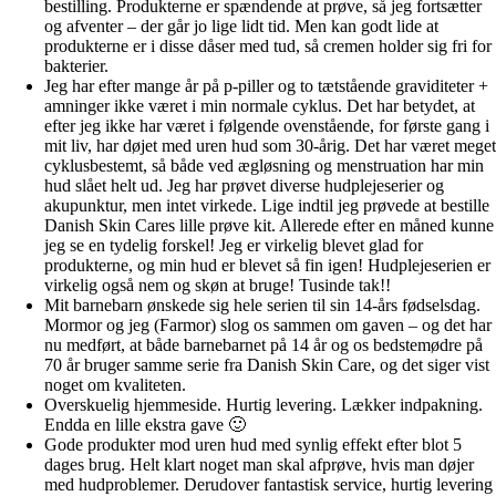
bestilling. Produkterne er spændende at prøve, så jeg fortsætter
og afventer – der går jo lige lidt tid. Men kan godt lide at
produkterne er i disse dåser med tud, så cremen holder sig fri for
bakterier.
Jeg har efter mange år på p-piller og to tætstående graviditeter +
amninger ikke været i min normale cyklus. Det har betydet, at
efter jeg ikke har været i følgende ovenstående, for første gang i
mit liv, har døjet med uren hud som 30-årig. Det har været meget
cyklusbestemt, så både ved ægløsning og menstruation har min
hud slået helt ud. Jeg har prøvet diverse hudplejeserier og
akupunktur, men intet virkede. Lige indtil jeg prøvede at bestille
Danish Skin Cares lille prøve kit. Allerede efter en måned kunne
jeg se en tydelig forskel! Jeg er virkelig blevet glad for
produkterne, og min hud er blevet så fin igen! Hudplejeserien er
virkelig også nem og skøn at bruge! Tusinde tak!!
Mit barnebarn ønskede sig hele serien til sin 14-års fødselsdag.
Mormor og jeg (Farmor) slog os sammen om gaven – og det har
nu medført, at både barnebarnet på 14 år og os bedstemødre på
70 år bruger samme serie fra Danish Skin Care, og det siger vist
noget om kvaliteten.
Overskuelig hjemmeside. Hurtig levering. Lækker indpakning.
Endda en lille ekstra gave 🙂
Gode produkter mod uren hud med synlig effekt efter blot 5
dages brug. Helt klart noget man skal afprøve, hvis man døjer
med hudproblemer. Derudover fantastisk service, hurtig levering