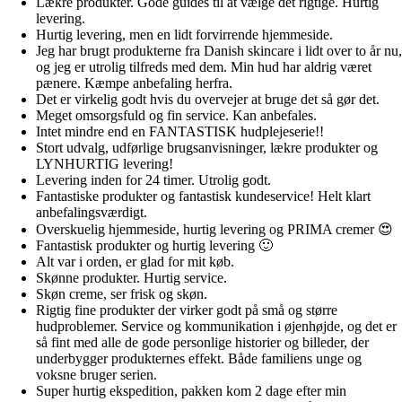
Lækre produkter. Gode guides til at vælge det rigtige. Hurtig
levering.
Hurtig levering, men en lidt forvirrende hjemmeside.
Jeg har brugt produkterne fra Danish skincare i lidt over to år nu,
og jeg er utrolig tilfreds med dem. Min hud har aldrig været
pænere. Kæmpe anbefaling herfra.
Det er virkelig godt hvis du overvejer at bruge det så gør det.
Meget omsorgsfuld og fin service. Kan anbefales.
Intet mindre end en FANTASTISK hudplejeserie!!
Stort udvalg, udførlige brugsanvisninger, lækre produkter og
LYNHURTIG levering!
Levering inden for 24 timer. Utrolig godt.
Fantastiske produkter og fantastisk kundeservice! Helt klart
anbefalingsværdigt.
Overskuelig hjemmeside, hurtig levering og PRIMA cremer 😍
Fantastisk produkter og hurtig levering 🙂
Alt var i orden, er glad for mit køb.
Skønne produkter. Hurtig service.
Skøn creme, ser frisk og skøn.
Rigtig fine produkter der virker godt på små og større
hudproblemer. Service og kommunikation i øjenhøjde, og det er
så fint med alle de gode personlige historier og billeder, der
underbygger produkternes effekt. Både familiens unge og
voksne bruger serien.
Super hurtig ekspedition, pakken kom 2 dage efter min