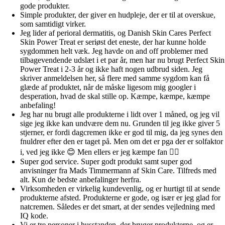
gode produkter.
Simple produkter, der giver en hudpleje, der er til at overskue,
som samtidigt virker.
Jeg lider af perioral dermatitis, og Danish Skin Cares Perfect
Skin Power Treat er seriøst det eneste, der har kunne holde
sygdommen helt væk. Jeg havde on and off problemer med
tilbagevendende udslæt i et par år, men har nu brugt Perfect Skin
Power Treat i 2-3 år og ikke haft nogen udbrud siden. Jeg
skriver anmeldelsen her, så flere med samme sygdom kan få
glæde af produktet, når de måske ligesom mig googler i
desperation, hvad de skal stille op. Kæmpe, kæmpe, kæmpe
anbefaling!
Jeg har nu brugt alle produkterne i lidt over 1 måned, og jeg vil
sige jeg ikke kan undvære dem nu. Grunden til jeg ikke giver 5
stjerner, er fordi dagcremen ikke er god til mig, da jeg synes den
fnuldrer efter den er taget på. Men om det er pga der er solfaktor
i, ved jeg ikke 😊 Men ellers er jeg kæmpe fan 👌🏼
Super god service. Super godt produkt samt super god
anvisninger fra Mads Timmermann af Skin Care. Tilfreds med
alt. Kun de bedste anbefalinger herfra.
Virksomheden er virkelig kundevenlig, og er hurtigt til at sende
produkterne afsted. Produkterne er gode, og især er jeg glad for
natcremen. Således er det smart, at der sendes vejledning med
IQ kode.
Vi er tre personer i husstanden, der bruger produkterne, og er