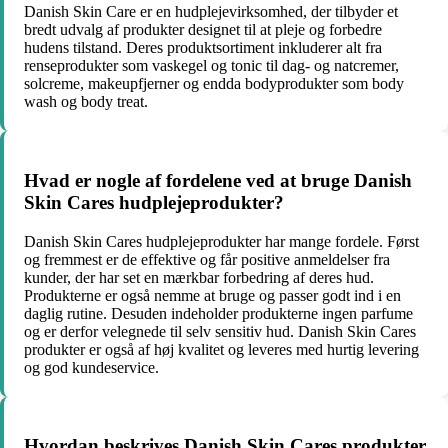
Danish Skin Care er en hudplejevirksomhed, der tilbyder et
bredt udvalg af produkter designet til at pleje og forbedre
hudens tilstand. Deres produktsortiment inkluderer alt fra
renseprodukter som vaskegel og tonic til dag- og natcremer,
solcreme, makeupfjerner og endda bodyprodukter som body
wash og body treat.
Hvad er nogle af fordelene ved at bruge Danish
Skin Cares hudplejeprodukter?
Danish Skin Cares hudplejeprodukter har mange fordele. Først
og fremmest er de effektive og får positive anmeldelser fra
kunder, der har set en mærkbar forbedring af deres hud.
Produkterne er også nemme at bruge og passer godt ind i en
daglig rutine. Desuden indeholder produkterne ingen parfume
og er derfor velegnede til selv sensitiv hud. Danish Skin Cares
produkter er også af høj kvalitet og leveres med hurtig levering
og god kundeservice.
Hvordan beskrives Danish Skin Cares produkter