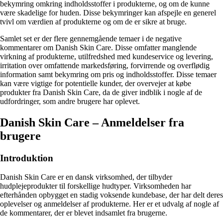
bekymring omkring indholdsstoffer i produkterne, og om de kunne
være skadelige for huden. Disse bekymringer kan afspejle en generel
tvivl om værdien af produkterne og om de er sikre at bruge.
Samlet set er der flere gennemgående temaer i de negative
kommentarer om Danish Skin Care. Disse omfatter manglende
virkning af produkterne, utilfredshed med kundeservice og levering,
irritation over omfattende markedsføring, forvirrende og overflødig
information samt bekymring om pris og indholdsstoffer. Disse temaer
kan være vigtige for potentielle kunder, der overvejer at købe
produkter fra Danish Skin Care, da de giver indblik i nogle af de
udfordringer, som andre brugere har oplevet.
Danish Skin Care – Anmeldelser fra
brugere
Introduktion
Danish Skin Care er en dansk virksomhed, der tilbyder
hudplejeprodukter til forskellige hudtyper. Virksomheden har
efterhånden opbygget en stadig voksende kundebase, der har delt deres
oplevelser og anmeldelser af produkterne. Her er et udvalg af nogle af
de kommentarer, der er blevet indsamlet fra brugerne.