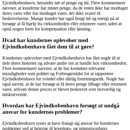
Ejvindkobenhavn, herunder tab af penge og tid. Flere kommentarer
nævner, at kunderne har mistet penge, da de enten ikke har modtaget
deres varer eller har modtaget varer, der ikke svarer til
beskrivelserne. Mange kunder har også brugt tid og energi på at
forsøge at få hjælp fra virksomheden eller returnere varer, uden at
opnå nogen form for kompensation eller løsning.
Hvad har kundernes oplevelser med
Ejvindkobenhavn fået dem til at gøre?
Kundernes oplevelser med Ejvindkobenhavn har fået nogle til at
dele deres historier og advare andre om at handle hos virksomheden.
Flere kommentarer nævner, at de har kontaktet relevante
myndigheder som politiet og Forbrugerrådet for at rapportere
Ejvindkobenhavn for svindel eller dårlig forretningsetik. Nogle har
også nævnt, at de har forsøgt at få deres penge tilbage eller returnere
varer, selvom denne proces er blevet beskrevet som besværlig og
tidskrævende.
Hvordan har Ejvindkobenhavn forsøgt at undgå
ansvar for kundernes problemer?
Ejvindkobenhavn synes at have fralagt sig ansvar for kundernes
problemer ved at henvise til leverings- og returprocedurer.