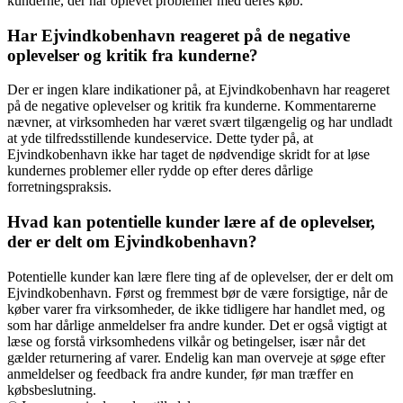
kunderne, der har oplevet problemer med deres køb.
Har Ejvindkobenhavn reageret på de negative
oplevelser og kritik fra kunderne?
Der er ingen klare indikationer på, at Ejvindkobenhavn har reageret
på de negative oplevelser og kritik fra kunderne. Kommentarerne
nævner, at virksomheden har været svært tilgængelig og har undladt
at yde tilfredsstillende kundeservice. Dette tyder på, at
Ejvindkobenhavn ikke har taget de nødvendige skridt for at løse
kundernes problemer eller rydde op efter deres dårlige
forretningspraksis.
Hvad kan potentielle kunder lære af de oplevelser,
der er delt om Ejvindkobenhavn?
Potentielle kunder kan lære flere ting af de oplevelser, der er delt om
Ejvindkobenhavn. Først og fremmest bør de være forsigtige, når de
køber varer fra virksomheder, de ikke tidligere har handlet med, og
som har dårlige anmeldelser fra andre kunder. Det er også vigtigt at
læse og forstå virksomhedens vilkår og betingelser, især når det
gælder returnering af varer. Endelig kan man overveje at søge efter
anmeldelser og feedback fra andre kunder, før man træffer en
købsbeslutning.