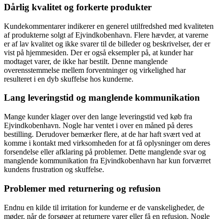
Dårlig kvalitet og forkerte produkter
Kundekommentarer indikerer en generel utilfredshed med kvaliteten
af produkterne solgt af Ejvindkobenhavn. Flere hævder, at varerne
er af lav kvalitet og ikke svarer til de billeder og beskrivelser, der er
vist på hjemmesiden. Der er også eksempler på, at kunder har
modtaget varer, de ikke har bestilt. Denne manglende
overensstemmelse mellem forventninger og virkelighed har
resulteret i en dyb skuffelse hos kunderne.
Lang leveringstid og manglende kommunikation
Mange kunder klager over den lange leveringstid ved køb fra
Ejvindkobenhavn. Nogle har ventet i over en måned på deres
bestilling. Derudover bemærker flere, at de har haft svært ved at
komme i kontakt med virksomheden for at få oplysninger om deres
forsendelse eller afklaring på problemer. Dette manglende svar og
manglende kommunikation fra Ejvindkobenhavn har kun forværret
kundens frustration og skuffelse.
Problemer med returnering og refusion
Endnu en kilde til irritation for kunderne er de vanskeligheder, de
møder, når de forsøger at returnere varer eller få en refusion. Nogle