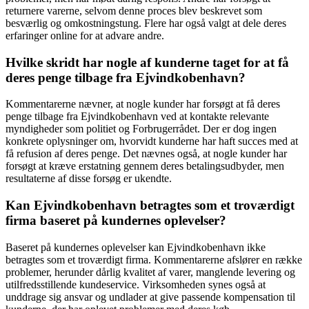
returnere varerne, selvom denne proces blev beskrevet som
besværlig og omkostningstung. Flere har også valgt at dele deres
erfaringer online for at advare andre.
Hvilke skridt har nogle af kunderne taget for at få
deres penge tilbage fra Ejvindkobenhavn?
Kommentarerne nævner, at nogle kunder har forsøgt at få deres
penge tilbage fra Ejvindkobenhavn ved at kontakte relevante
myndigheder som politiet og Forbrugerrådet. Der er dog ingen
konkrete oplysninger om, hvorvidt kunderne har haft succes med at
få refusion af deres penge. Det nævnes også, at nogle kunder har
forsøgt at kræve erstatning gennem deres betalingsudbyder, men
resultaterne af disse forsøg er ukendte.
Kan Ejvindkobenhavn betragtes som et troværdigt
firma baseret på kundernes oplevelser?
Baseret på kundernes oplevelser kan Ejvindkobenhavn ikke
betragtes som et troværdigt firma. Kommentarerne afslører en række
problemer, herunder dårlig kvalitet af varer, manglende levering og
utilfredsstillende kundeservice. Virksomheden synes også at
unddrage sig ansvar og undlader at give passende kompensation til