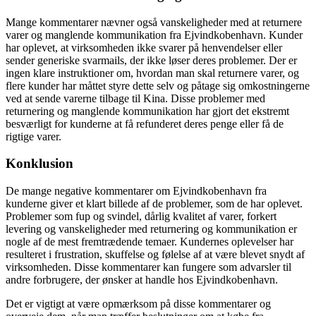
Mange kommentarer nævner også vanskeligheder med at returnere
varer og manglende kommunikation fra Ejvindkobenhavn. Kunder
har oplevet, at virksomheden ikke svarer på henvendelser eller
sender generiske svarmails, der ikke løser deres problemer. Der er
ingen klare instruktioner om, hvordan man skal returnere varer, og
flere kunder har måttet styre dette selv og påtage sig omkostningerne
ved at sende varerne tilbage til Kina. Disse problemer med
returnering og manglende kommunikation har gjort det ekstremt
besværligt for kunderne at få refunderet deres penge eller få de
rigtige varer.
Konklusion
De mange negative kommentarer om Ejvindkobenhavn fra
kunderne giver et klart billede af de problemer, som de har oplevet.
Problemer som fup og svindel, dårlig kvalitet af varer, forkert
levering og vanskeligheder med returnering og kommunikation er
nogle af de mest fremtrædende temaer. Kundernes oplevelser har
resulteret i frustration, skuffelse og følelse af at være blevet snydt af
virksomheden. Disse kommentarer kan fungere som advarsler til
andre forbrugere, der ønsker at handle hos Ejvindkobenhavn.
Det er vigtigt at være opmærksom på disse kommentarer og