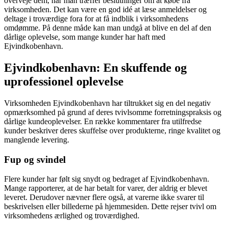
overveje dem, når man træffer beslutninger om at købe fra
virksomheden. Det kan være en god idé at læse anmeldelser og
deltage i troværdige fora for at få indblik i virksomhedens
omdømme. På denne måde kan man undgå at blive en del af den
dårlige oplevelse, som mange kunder har haft med
Ejvindkobenhavn.
Ejvindkobenhavn: En skuffende og
uprofessionel oplevelse
Virksomheden Ejvindkobenhavn har tiltrukket sig en del negativ
opmærksomhed på grund af deres tvivlsomme forretningspraksis og
dårlige kundeoplevelser. En række kommentarer fra utilfredse
kunder beskriver deres skuffelse over produkterne, ringe kvalitet og
manglende levering.
Fup og svindel
Flere kunder har følt sig snydt og bedraget af Ejvindkobenhavn.
Mange rapporterer, at de har betalt for varer, der aldrig er blevet
leveret. Derudover nævner flere også, at varerne ikke svarer til
beskrivelsen eller billederne på hjemmesiden. Dette rejser tvivl om
virksomhedens ærlighed og troværdighed.