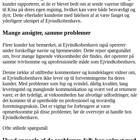
kunder rapporterer, at de er blevet bedt om at sende varerne tilbage
til Kina på deres egen regning, hvilket kan være både besværligt og
dyrt. Dette efterlader kunderne med følelsen af at være fanget og
yderligere ulempet af Ejvindkobenhavn.
Mange ansigter, samme problemer
Flere kunder har bemærket, at Ejvindkobenhavn også opererer
under forskellige navne og hjemmesider. Dette rejser spørgsmålet
om, hvor mange lignende virksomheder der findes, der opererer på
samme tvivlsomme og uprofessionelle måde som Ejvindkobenhavn.
Denne række af utilfredse kommentarer og kundeklagen vidner om,
at Ejvindkobenhavn ikke lever op til forventningerne fra deres
kunder. Med problemer som fup og svindel, dårlig kvalitet, lang
leveringstid og manglende kommunikation og svært ved at returnere
varer, er det tydeligt, at virksomheden har alvorlige udfordringer, når
det kommer til at opretholde en professionel og troværdig
forretningspraksis. Det er vigtigt for forbrugere at være
opmærksomme på disse problemer, før de overvejer at handle hos
Ejvindkobenhavn.
Ofte stillede spørgsmål