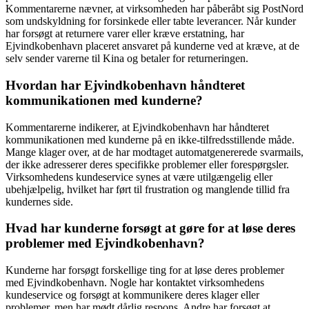
Kommentarerne nævner, at virksomheden har påberåbt sig PostNord
som undskyldning for forsinkede eller tabte leverancer. Når kunder
har forsøgt at returnere varer eller kræve erstatning, har
Ejvindkobenhavn placeret ansvaret på kunderne ved at kræve, at de
selv sender varerne til Kina og betaler for returneringen.
Hvordan har Ejvindkobenhavn håndteret
kommunikationen med kunderne?
Kommentarerne indikerer, at Ejvindkobenhavn har håndteret
kommunikationen med kunderne på en ikke-tilfredsstillende måde.
Mange klager over, at de har modtaget automatgenererede svarmails,
der ikke adresserer deres specifikke problemer eller forespørgsler.
Virksomhedens kundeservice synes at være utilgængelig eller
ubehjælpelig, hvilket har ført til frustration og manglende tillid fra
kundernes side.
Hvad har kunderne forsøgt at gøre for at løse deres
problemer med Ejvindkobenhavn?
Kunderne har forsøgt forskellige ting for at løse deres problemer
med Ejvindkobenhavn. Nogle har kontaktet virksomhedens
kundeservice og forsøgt at kommunikere deres klager eller
problemer, men har mødt dårlig respons. Andre har forsøgt at