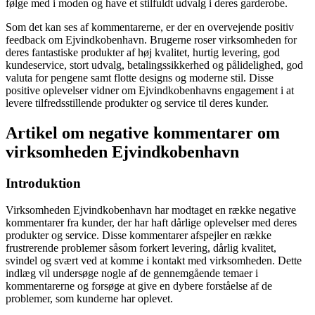
følge med i moden og have et stilfuldt udvalg i deres garderobe.
Som det kan ses af kommentarerne, er der en overvejende positiv
feedback om Ejvindkobenhavn. Brugerne roser virksomheden for
deres fantastiske produkter af høj kvalitet, hurtig levering, god
kundeservice, stort udvalg, betalingssikkerhed og pålidelighed, god
valuta for pengene samt flotte designs og moderne stil. Disse
positive oplevelser vidner om Ejvindkobenhavns engagement i at
levere tilfredsstillende produkter og service til deres kunder.
Artikel om negative kommentarer om
virksomheden Ejvindkobenhavn
Introduktion
Virksomheden Ejvindkobenhavn har modtaget en række negative
kommentarer fra kunder, der har haft dårlige oplevelser med deres
produkter og service. Disse kommentarer afspejler en række
frustrerende problemer såsom forkert levering, dårlig kvalitet,
svindel og svært ved at komme i kontakt med virksomheden. Dette
indlæg vil undersøge nogle af de gennemgående temaer i
kommentarerne og forsøge at give en dybere forståelse af de
problemer, som kunderne har oplevet.