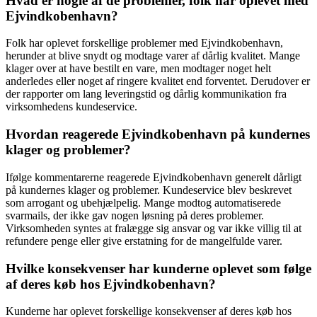
Hvad er nogle af de problemer, folk har oplevet med
Ejvindkobenhavn?
Folk har oplevet forskellige problemer med Ejvindkobenhavn,
herunder at blive snydt og modtage varer af dårlig kvalitet. Mange
klager over at have bestilt en vare, men modtager noget helt
anderledes eller noget af ringere kvalitet end forventet. Derudover er
der rapporter om lang leveringstid og dårlig kommunikation fra
virksomhedens kundeservice.
Hvordan reagerede Ejvindkobenhavn på kundernes
klager og problemer?
Ifølge kommentarerne reagerede Ejvindkobenhavn generelt dårligt
på kundernes klager og problemer. Kundeservice blev beskrevet
som arrogant og ubehjælpelig. Mange modtog automatiserede
svarmails, der ikke gav nogen løsning på deres problemer.
Virksomheden syntes at fralægge sig ansvar og var ikke villig til at
refundere penge eller give erstatning for de mangelfulde varer.
Hvilke konsekvenser har kunderne oplevet som følge
af deres køb hos Ejvindkobenhavn?
Kunderne har oplevet forskellige konsekvenser af deres køb hos