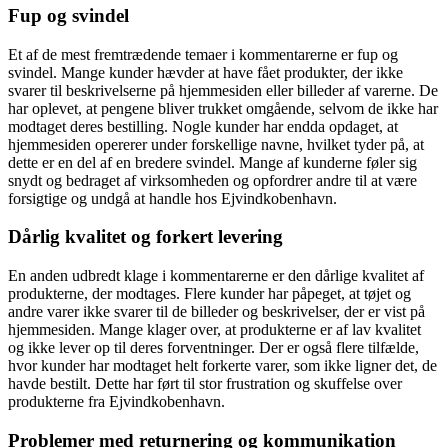
Fup og svindel
Et af de mest fremtrædende temaer i kommentarerne er fup og
svindel. Mange kunder hævder at have fået produkter, der ikke
svarer til beskrivelserne på hjemmesiden eller billeder af varerne. De
har oplevet, at pengene bliver trukket omgående, selvom de ikke har
modtaget deres bestilling. Nogle kunder har endda opdaget, at
hjemmesiden opererer under forskellige navne, hvilket tyder på, at
dette er en del af en bredere svindel. Mange af kunderne føler sig
snydt og bedraget af virksomheden og opfordrer andre til at være
forsigtige og undgå at handle hos Ejvindkobenhavn.
Dårlig kvalitet og forkert levering
En anden udbredt klage i kommentarerne er den dårlige kvalitet af
produkterne, der modtages. Flere kunder har påpeget, at tøjet og
andre varer ikke svarer til de billeder og beskrivelser, der er vist på
hjemmesiden. Mange klager over, at produkterne er af lav kvalitet
og ikke lever op til deres forventninger. Der er også flere tilfælde,
hvor kunder har modtaget helt forkerte varer, som ikke ligner det, de
havde bestilt. Dette har ført til stor frustration og skuffelse over
produkterne fra Ejvindkobenhavn.
Problemer med returnering og kommunikation