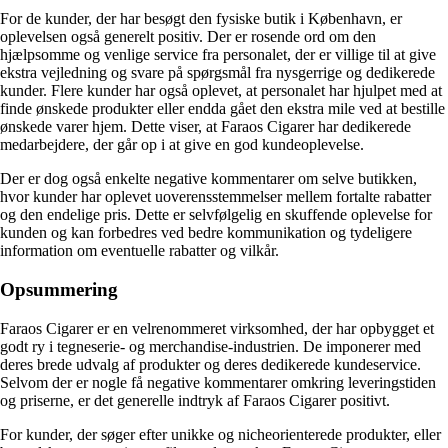
For de kunder, der har besøgt den fysiske butik i København, er
oplevelsen også generelt positiv. Der er rosende ord om den
hjælpsomme og venlige service fra personalet, der er villige til at give
ekstra vejledning og svare på spørgsmål fra nysgerrige og dedikerede
kunder. Flere kunder har også oplevet, at personalet har hjulpet med at
finde ønskede produkter eller endda gået den ekstra mile ved at bestille
ønskede varer hjem. Dette viser, at Faraos Cigarer har dedikerede
medarbejdere, der går op i at give en god kundeoplevelse.
Der er dog også enkelte negative kommentarer om selve butikken,
hvor kunder har oplevet uoverensstemmelser mellem fortalte rabatter
og den endelige pris. Dette er selvfølgelig en skuffende oplevelse for
kunden og kan forbedres ved bedre kommunikation og tydeligere
information om eventuelle rabatter og vilkår.
Opsummering
Faraos Cigarer er en velrenommeret virksomhed, der har opbygget et
godt ry i tegneserie- og merchandise-industrien. De imponerer med
deres brede udvalg af produkter og deres dedikerede kundeservice.
Selvom der er nogle få negative kommentarer omkring leveringstiden
og priserne, er det generelle indtryk af Faraos Cigarer positivt.
For kunder, der søger efter unikke og nicheorienterede produkter, eller