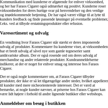
Kommunikation med kunderne er afgørende for enhver virksomhed,
og her har Faraos Cigarer også udmærket sig positivt. Kunderne roser
virksomheden for deres hurtige svar på henvendelser og den venlige
og imødekommende betjening. De har også været villige til at lytte til
kunders feedback og finde passende løsninger på eventuelle problemer,
f.eks. ved at tilbyde erstatningsprodukter eller refusion.
Varesortiment og udvalg
En vendtning hvor Faraos Cigarer står stærkt er deres imponerede
udvalg af produkter. Kommentarer fra kunderne viser, at virksomheden
har et bredt udvalg af såvel nye som gamle tegneserier samt
antikvariske album. Der er også rosende ord om deres udvalg af
merchandise og andre relaterede produkter. Kundeanmeldelserne
indikerer, at der er noget for enhver smag og interesse hos Faraos
Cigarer.
Der er også nogle kommentarer om, at Faraos Cigarer tilbyder
produkter, der ikke er så let tilgængelige andre steder, hvilket appellerer
til kunder med mere nicheorienterede interesser. Det er værd at
bemærke, at nogle kunder nævner, at priserne hos Faraos Cigarer kan
være lidt højere i forhold til andre lignende butikker eller webshops.
Anmeldelser om besøg i butikken