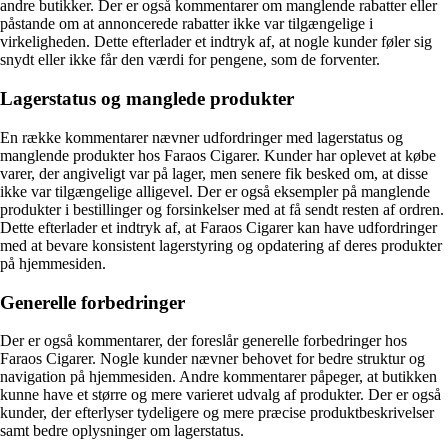
andre butikker. Der er også kommentarer om manglende rabatter eller
påstande om at annoncerede rabatter ikke var tilgængelige i
virkeligheden. Dette efterlader et indtryk af, at nogle kunder føler sig
snydt eller ikke får den værdi for pengene, som de forventer.
Lagerstatus og manglede produkter
En række kommentarer nævner udfordringer med lagerstatus og
manglende produkter hos Faraos Cigarer. Kunder har oplevet at købe
varer, der angiveligt var på lager, men senere fik besked om, at disse
ikke var tilgængelige alligevel. Der er også eksempler på manglende
produkter i bestillinger og forsinkelser med at få sendt resten af ordren.
Dette efterlader et indtryk af, at Faraos Cigarer kan have udfordringer
med at bevare konsistent lagerstyring og opdatering af deres produkter
på hjemmesiden.
Generelle forbedringer
Der er også kommentarer, der foreslår generelle forbedringer hos
Faraos Cigarer. Nogle kunder nævner behovet for bedre struktur og
navigation på hjemmesiden. Andre kommentarer påpeger, at butikken
kunne have et større og mere varieret udvalg af produkter. Der er også
kunder, der efterlyser tydeligere og mere præcise produktbeskrivelser
samt bedre oplysninger om lagerstatus.