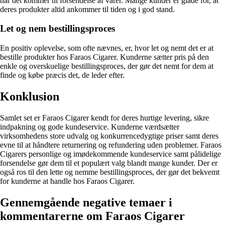
når det kommer til forsendelse af varer. Mange kunder er glade for, at
deres produkter altid ankommer til tiden og i god stand.
Let og nem bestillingsproces
En positiv oplevelse, som ofte nævnes, er, hvor let og nemt det er at
bestille produkter hos Faraos Cigarer. Kunderne sætter pris på den
enkle og overskuelige bestillingsproces, der gør det nemt for dem at
finde og købe præcis det, de leder efter.
Konklusion
Samlet set er Faraos Cigarer kendt for deres hurtige levering, sikre
indpakning og gode kundeservice. Kunderne værdsætter
virksomhedens store udvalg og konkurrencedygtige priser samt deres
evne til at håndtere returnering og refundering uden problemer. Faraos
Cigarers personlige og imødekommende kundeservice samt pålidelige
forsendelse gør dem til et populært valg blandt mange kunder. Der er
også ros til den lette og nemme bestillingsproces, der gør det bekvemt
for kunderne at handle hos Faraos Cigarer.
Gennemgående negative temaer i
kommentarerne om Faraos Cigarer