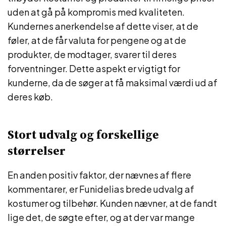
uden at gå på kompromis med kvaliteten.
Kundernes anerkendelse af dette viser, at de
føler, at de får valuta for pengene og at de
produkter, de modtager, svarer til deres
forventninger. Dette aspekt er vigtigt for
kunderne, da de søger at få maksimal værdi ud af
deres køb.
Stort udvalg og forskellige
størrelser
En anden positiv faktor, der nævnes af flere
kommentarer, er Funidelias brede udvalg af
kostumer og tilbehør. Kunden nævner, at de fandt
lige det, de søgte efter, og at der var mange