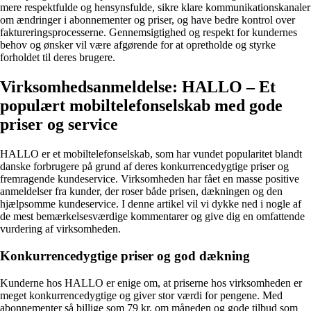
mere respektfulde og hensynsfulde, sikre klare kommunikationskanaler
om ændringer i abonnementer og priser, og have bedre kontrol over
faktureringsprocesserne. Gennemsigtighed og respekt for kundernes
behov og ønsker vil være afgørende for at opretholde og styrke
forholdet til deres brugere.
Virksomhedsanmeldelse: HALLO – Et
populært mobiltelefonselskab med gode
priser og service
HALLO er et mobiltelefonselskab, som har vundet popularitet blandt
danske forbrugere på grund af deres konkurrencedygtige priser og
fremragende kundeservice. Virksomheden har fået en masse positive
anmeldelser fra kunder, der roser både prisen, dækningen og den
hjælpsomme kundeservice. I denne artikel vil vi dykke ned i nogle af
de mest bemærkelsesværdige kommentarer og give dig en omfattende
vurdering af virksomheden.
Konkurrencedygtige priser og god dækning
Kunderne hos HALLO er enige om, at priserne hos virksomheden er
meget konkurrencedygtige og giver stor værdi for pengene. Med
abonnementer så billige som 79 kr. om måneden og gode tilbud som