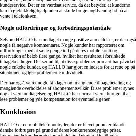
kundeservice. Det er en værdsat service, da det betyder, at kunderne
kan få øjeblikkelig hjælp uden at skulle bruge unødvendig tid på at
vente i telefonkøen.
Nogle udfordringer og forbedringspotentiale
Selvom HALLO har modtaget mange positive anmeldelser, er der også
nogle få negative kommentarer. Nogle kunder har rapporteret om
udfordringer med at sætte penge ind på deres mobile konti og
reservation af beløb flere gange, hvilket har resulteret i forsinkede
tilbagebetalinger. Det ser ud til, at disse problemer primært har påvirket
nogle enkelte kunder, og HALLO har gjort en indsats for at rette op på
situationen og løse problemerne individuelt.
Der har også været nogle få klager om manglende tilbagebetaling og
manglende overholdelse af abonnementsvilkår. Disse problemer synes
dog at være undtagelser, og HALLO har normalt været hurtige til at
løse problemer og yde kompensation for eventuelle gener.
Konklusion
HALLO er en mobiltelefonudbyder, der er blevet populær blandt
danske forbrugere på grund af deres konkurrencedygtige priser,
fremragende kundeservice og pålidelige dækning. De tilbyder