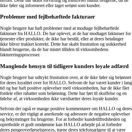
herom. Dette har skabt forvirring og mistrivsel blandt brugerne, da de
ikke føler sig informeret eller taget seriøst som kunder.
Problemer med fejlbehæftede fakturaer
Nogle brugere har haft problemer med at modtage fejlbehæftede
fakturaer fra HALLO. De har oplevet, at de har modtaget fakturaer for
tjenester eller produkter, de ikke har bestilt, eller at deres betalinger
ikke bliver trukket korrekt. Dette har skabt frustration og usikkerhed
blandt brugerne, da de har mistet tilliden til virksomhedens
faktureringsprocesser.
Manglende hensyn til tidligere kunders loyale adfærd
Nogle brugere har udtrykt frustration over, at de ikke føler sig belønnet
for deres loyalitet over for HALLO. Selvom de har været kunder i lang
tid og har haft positive oplevelser med virksomheden, har de ikke fået
fordele eller rabatter som belønning. Dette har ført til skuffelse og en
følelse af, at virksomheden ikke værdsætter deres loyale kunder.
Selvom der også er mange positive kommentarer om HALLO og deres
service, er det vigtigt at anerkende og adressere de negative oplevelser
og bekymringer fra brugerne. For at forbedre kundetilfredsheden og
opretholde et godt omdømme kan HALLO arbejde på at forbedre
deres pengeoverførselsproces, træne deres telefonsælgere til at være