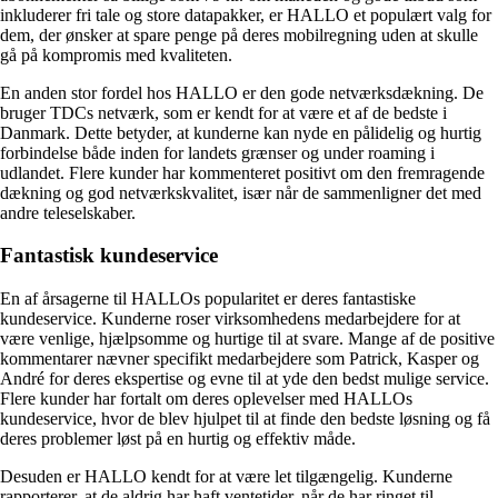
inkluderer fri tale og store datapakker, er HALLO et populært valg for
dem, der ønsker at spare penge på deres mobilregning uden at skulle
gå på kompromis med kvaliteten.
En anden stor fordel hos HALLO er den gode netværksdækning. De
bruger TDCs netværk, som er kendt for at være et af de bedste i
Danmark. Dette betyder, at kunderne kan nyde en pålidelig og hurtig
forbindelse både inden for landets grænser og under roaming i
udlandet. Flere kunder har kommenteret positivt om den fremragende
dækning og god netværkskvalitet, især når de sammenligner det med
andre teleselskaber.
Fantastisk kundeservice
En af årsagerne til HALLOs popularitet er deres fantastiske
kundeservice. Kunderne roser virksomhedens medarbejdere for at
være venlige, hjælpsomme og hurtige til at svare. Mange af de positive
kommentarer nævner specifikt medarbejdere som Patrick, Kasper og
André for deres ekspertise og evne til at yde den bedst mulige service.
Flere kunder har fortalt om deres oplevelser med HALLOs
kundeservice, hvor de blev hjulpet til at finde den bedste løsning og få
deres problemer løst på en hurtig og effektiv måde.
Desuden er HALLO kendt for at være let tilgængelig. Kunderne
rapporterer, at de aldrig har haft ventetider, når de har ringet til