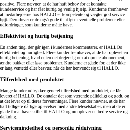
positive. Flere nævner, at de har haft behov for at kontakte
kundeservice og har fået hurtig og venlig hjælp. Kunderne fremhæver,
at medarbejderne hos HALLO er kompetente og vægter god service
højt. Derudover er de også gode til at løse eventuelle problemer eller
udfordringer, som kunderne måtte have.
Effektivitet og hurtig betjening
En anden ting, der går igen i kundernes kommentarer, er HALLOs
effektivitet og hurtighed. Flere kunder fremhæver, at de har oplevet en
hurtig betjening, hvad enten det drejer sig om at oprette abonnement,
ændre pakker eller løse problemer. Kunderne er glade for, at der ikke
er lang ventetid eller besvær, når de har henvendt sig til HALLO.
Tilfredshed med produktet
Mange kunder udtrykker generel tilfredshed med produktet, de får
leveret af HALLO. De omtaler det som værende pålideligt og godt, og
at det lever op til deres forventninger. Flere kunder nævner, at de har
haft tidligere dårlige oplevelser med andre teleselskaber, men at de er
glade for at have skiftet til HALLO og nu oplever en bedre service og
dækning.
Servicemindedhed og personlig rådgivning