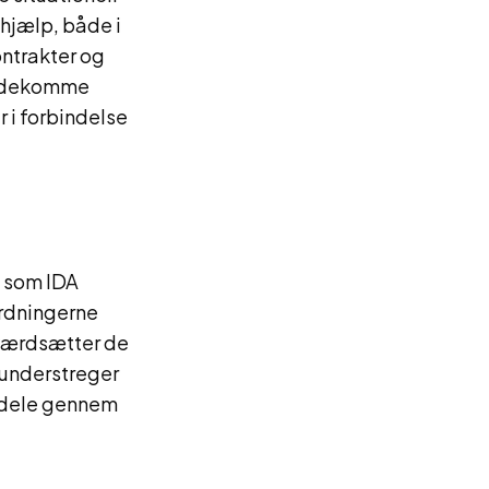
hjælp, både i
ntrakter og
imødekomme
i forbindelse
, som IDA
ordningerne
 værdsætter de
 understreger
rdele gennem