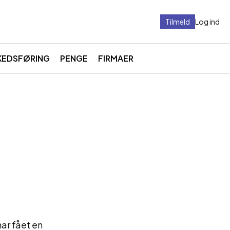
Tilmeld
Log ind
KEDSFØRING
PENGE
FIRMAER
ar fået en