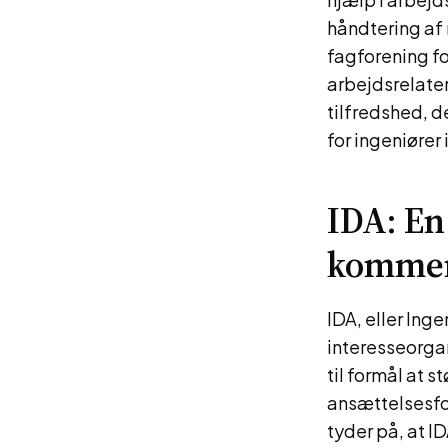
håndtering af 
fagforening fo
arbejdsrelate
tilfredshed, d
for ingeniører
IDA: En
kommen
IDA, eller Ing
interesseorga
til formål at 
ansættelsesfo
tyder på, at I