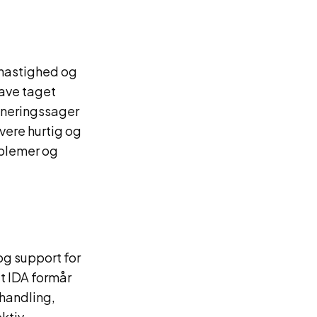
hastighed og
have taget
oneringssager
vere hurtig og
oblemer og
og support for
t IDA formår
ehandling,
ektiv