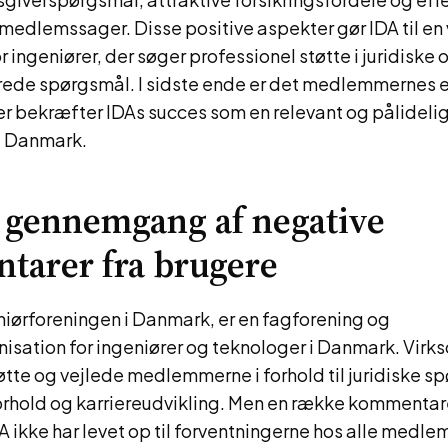
medlemssager. Disse positive aspekter gør IDA til en
r ingeniører, der søger professionel støtte i juridiske 
rede spørgsmål. I sidste ende er det medlemmernes e
er bekræfter IDAs succes som en relevant og pålideli
 i Danmark.
 gennemgang af negative
tarer fra brugere
eniørforeningen i Danmark, er en fagforening og
nisation for ingeniører og teknologer i Danmark. Vir
støtte og vejlede medlemmerne i forhold til juridiske s
rhold og karriereudvikling. Men en række kommentare
DA ikke har levet op til forventningerne hos alle medl