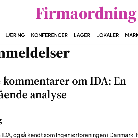
Firmaordning
LÆRING
KONFERENCER
LAGER
LOKALER
MAR
nmeldelser
e kommentarer om IDA: En
ående analyse
g
IDA, også kendt som Ingeniørforeningen i Danmark, h