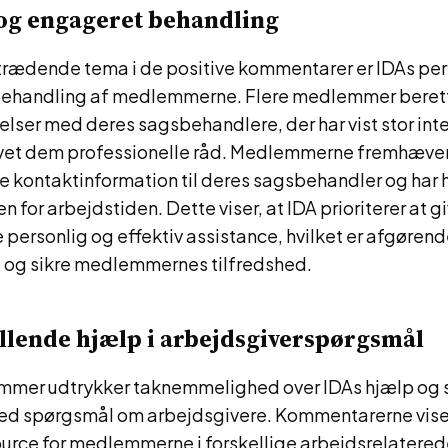
 og engageret behandling
trædende tema i de positive kommentarer er IDAs per
ehandling af medlemmerne. Flere medlemmer beret
elser med deres sagsbehandlere, der har vist stor inte
vet dem professionelle råd. Medlemmerne fremhæver
te kontaktinformation til deres sagsbehandler og har
en for arbejdstiden. Dette viser, at IDA prioriterer at g
rsonlig og effektiv assistance, hvilket er afgørende
d og sikre medlemmernes tilfredshed.
illende hjælp i arbejdsgiverspørgsmål
er udtrykker taknemmelighed over IDAs hjælp og st
ed spørgsmål om arbejdsgivere. Kommentarerne viser,
urce for medlemmerne i forskellige arbejdsrelaterede