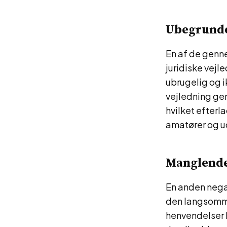
Ubegrunde
En af de genn
juridiske vejl
ubrugelig og i
vejledning gen
hvilket efter
amatører og ud
Manglende 
En anden nega
den langsomme 
henvendelser b