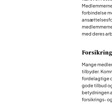
Medlemmerne f
forbindelse m
ansættelsesfo
medlemmernes 
med deres arb
Forsikring
Mange medlemm
tilbyder. Kom
fordelagtige 
gode tilbud o
betydningen a
forsikrings- o