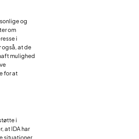
sonlige og
ter om
resse i
 også, at de
 haft mulighed
ive
 for at
øtte i
 at IDA har
 situationer.