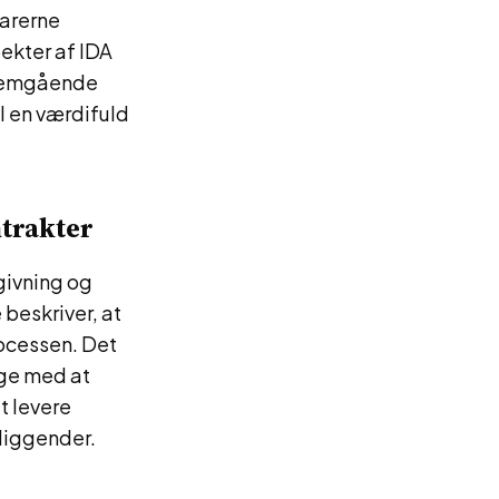
tarerne
pekter af IDA
nnemgående
l en værdifuld
trakter
givning og
beskriver, at
rocessen. Det
ge med at
t levere
nliggender.