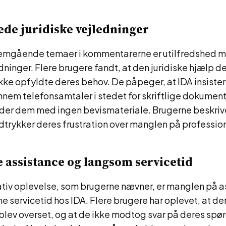
de juridiske vejledninger
emgående temaer i kommentarerne er utilfredshed 
edninger. Flere brugere fandt, at den juridiske hjælp 
kke opfyldte deres behov. De påpeger, at IDA insister
nem telefonsamtaler i stedet for skriftlige dokument
lader dem med ingen bevismateriale. Brugerne beskriv
trykker deres frustration over manglen på profession
assistance og langsom servicetid
tiv oplevelse, som brugerne nævner, er manglen på a
servicetid hos IDA. Flere brugere har oplevet, at de
lev overset, og at de ikke modtog svar på deres spør