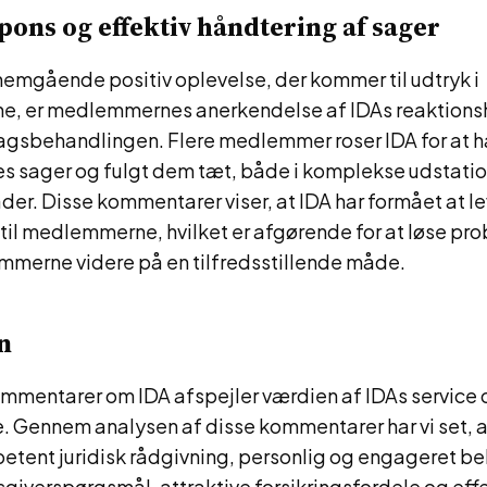
spons og effektiv håndtering af sager
emgående positiv oplevelse, der kommer til udtryk i
, er medlemmernes anerkendelse af IDAs reaktions
 sagsbehandlingen. Flere medlemmer roser IDA for at 
res sager og fulgt dem tæt, både i komplekse udstati
er. Disse kommentarer viser, at IDA har formået at le
 til medlemmerne, hvilket er afgørende for at løse pr
merne videre på en tilfredsstillende måde.
n
ommentarer om IDA afspejler værdien af IDAs service 
Gennem analysen af disse kommentarer har vi set, a
etent juridisk rådgivning, personlig og engageret b
sgiverspørgsmål, attraktive forsikringsfordele og eff