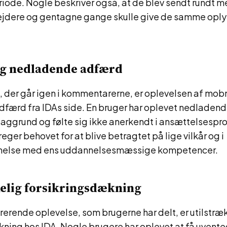
riode. Nogle beskriver også, at de blev sendt rundt m
dere og gentagne gange skulle give de samme oply
g nedladende adfærd
, der går igen i kommentarerne, er oplevelsen af mob
færd fra IDAs side. En bruger har oplevet nedladend
ggrund og følte sig ikke anerkendt i ansættelsespr
eger behovet for at blive betragtet på lige vilkår og i
else med ens uddannelsesmæssige kompetencer.
kelig forsikringsdækning
rerende oplevelse, som brugerne har delt, er utilstræ
kning hos IDA. Nogle brugere har oplevet at få uvent