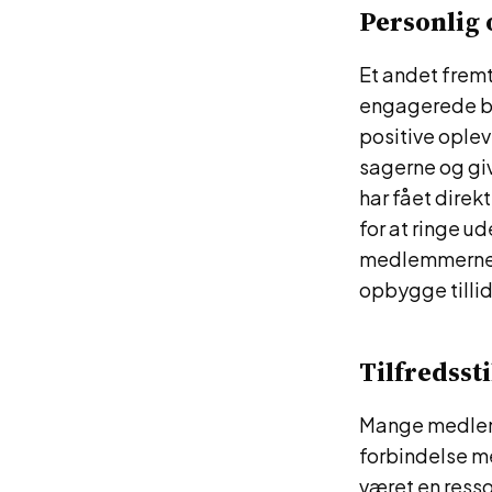
Personlig
Et andet frem
engagerede b
positive oplev
sagerne og gi
har fået direk
for at ringe ud
medlemmerne pe
opbygge tilli
Tilfredsst
Mange medlemm
forbindelse m
været en resso