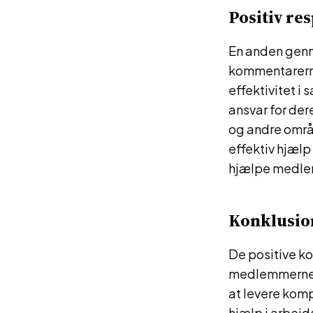
Positiv re
En anden genn
kommentarerne
effektivitet i
ansvar for de
og andre områd
effektiv hjælp
hjælpe medlem
Konklusio
De positive k
medlemmerne. 
at levere komp
hjælp i arbejd