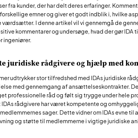
er fra kunder, der har delt deres erfaringer. Kommen
orskellige emner og giver et godt indblik i, hvilke as
ærdsætter. I denne artikel vil vi gennemgå de ge
sitive kommentarer og undersøge, hvad der gør IDA ti
r ingeniører.
 juridiske rådgivere og hjælp med kon
er udtrykker stor tilfredshed med IDAs juridiske råd
ndelse med gennemgang af ansættelseskontrakter. De 
t professionelle råd og følt sig trygge under hele p
 IDAs rådgivere har været kompetente og omhyggeli
i medlemmernes sager. Dette vidner om IDAs evne til a
vning og støtte til medlemmerne i vigtige juridiske a