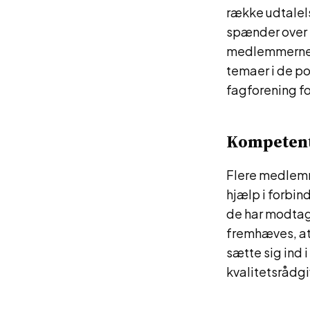
række udtalels
spænder over f
medlemmerne v
temaer i de po
fagforening fo
Kompetente
Flere medlemm
hjælp i forbi
de har modtage
fremhæves, at
sætte sig ind 
kvalitetsrådgi