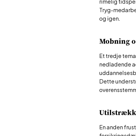
rimelig tidspe
Tryg-medarbej
og igen.
Mobning o
Et tredje tema
nedladende ad
uddannelsesba
Dette understr
overensstemm
Utilstræk
En anden frust
forsikringsdæ