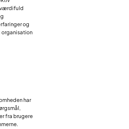
 værdifuld
og
rfaringer og
g organisation
ksomheden har
pørgsmål,
r fra brugere
emmerne.