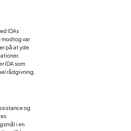
med IDAs
de modtog var
er på at yde
ationer,
er IDA som
el rådgivning.
ssistance og
res
gsmål i en