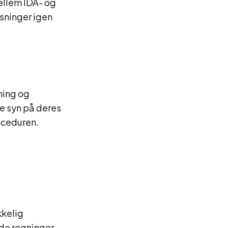
ellem IDA- og
sninger igen
ning og
e syn på deres
oceduren.
kkelig
ede regninger