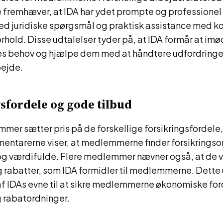
remhæver, at IDA har ydet prompte og professionel 
ed juridiske spørgsmål og praktisk assistance med ko
rhold. Disse udtalelser tyder på, at IDA formår at 
behov og hjælpe dem med at håndtere udfordringer 
ejde.
sfordele og gode tilbud
er sætter pris på de forskellige forsikringsfordele
mentarerne viser, at medlemmerne finder forsikrings
og værdifulde. Flere medlemmer nævner også, at de
g rabatter, som IDA formidler til medlemmerne. Dette
f IDAs evne til at sikre medlemmerne økonomiske fo
g rabatordninger.