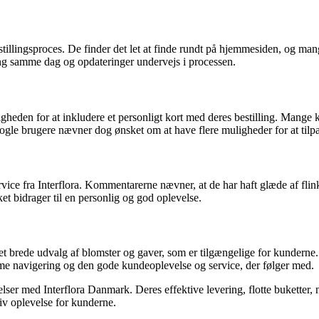
llingsproces. De finder det let at finde rundt på hjemmesiden, og mange
ng samme dag og opdateringer undervejs i processen.
ligheden for at inkludere et personligt kort med deres bestilling. Mange
gle brugere nævner dog ønsket om at have flere muligheder for at tilpas
vice fra Interflora. Kommentarerne nævner, at de har haft glæde af fl
et bidrager til en personlig og god oplevelse.
t brede udvalg af blomster og gaver, som er tilgængelige for kunderne.
e navigering og den gode kundeoplevelse og service, der følger med.
ser med Interflora Danmark. Deres effektive levering, flotte buketter, 
tiv oplevelse for kunderne.