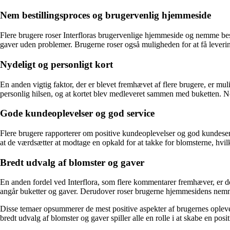
Nem bestillingsproces og brugervenlig hjemmeside
Flere brugere roser Interfloras brugervenlige hjemmeside og nemme besti
gaver uden problemer. Brugerne roser også muligheden for at få leveri
Nydeligt og personligt kort
En anden vigtig faktor, der er blevet fremhævet af flere brugere, er mu
personlig hilsen, og at kortet blev medleveret sammen med buketten. No
Gode kundeoplevelser og god service
Flere brugere rapporterer om positive kundeoplevelser og god kundeser
at de værdsætter at modtage en opkald for at takke for blomsterne, hvilk
Bredt udvalg af blomster og gaver
En anden fordel ved Interflora, som flere kommentarer fremhæver, er de
angår buketter og gaver. Derudover roser brugerne hjemmesidens nemm
Disse temaer opsummerer de mest positive aspekter af brugernes oplevel
bredt udvalg af blomster og gaver spiller alle en rolle i at skabe en posi