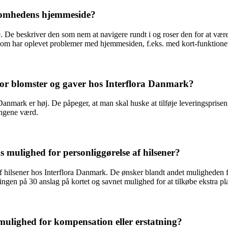
somhedens hjemmeside?
. De beskriver den som nem at navigere rundt i og roser den for at væ
om har oplevet problemer med hjemmesiden, f.eks. med kort-funktionen
 for blomster og gaver hos Interflora Danmark?
anmark er høj. De påpeger, at man skal huske at tilføje leveringsprisen,
engene værd.
ulighed for personliggørelse af hilsener?
af hilsener hos Interflora Danmark. De ønsker blandt andet muligheden fo
gen på 30 anslag på kortet og savnet mulighed for at tilkøbe ekstra pl
ulighed for kompensation eller erstatning?