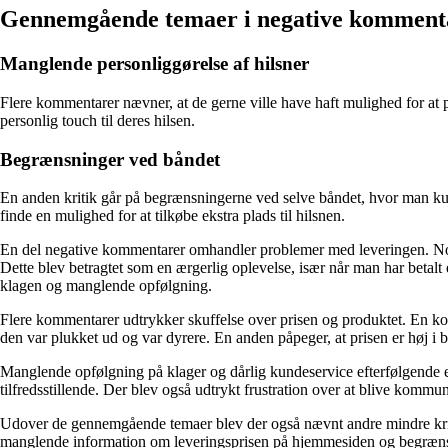
Gennemgående temaer i negative komment
Manglende personliggørelse af hilsner
Flere kommentarer nævner, at de gerne ville have haft mulighed for at pe
personlig touch til deres hilsen.
Begrænsninger ved båndet
En anden kritik går på begrænsningerne ved selve båndet, hvor man kun 
finde en mulighed for at tilkøbe ekstra plads til hilsnen.
En del negative kommentarer omhandler problemer med leveringen. Nogle 
Dette blev betragtet som en ærgerlig oplevelse, især når man har betal
klagen og manglende opfølgning.
Flere kommentarer udtrykker skuffelse over prisen og produktet. En kom
den var plukket ud og var dyrere. En anden påpeger, at prisen er høj i be
Manglende opfølgning på klager og dårlig kundeservice efterfølgende er
tilfredsstillende. Der blev også udtrykt frustration over at blive kommun
Udover de gennemgående temaer blev der også nævnt andre mindre krit
manglende information om leveringsprisen på hjemmesiden og begrænsed