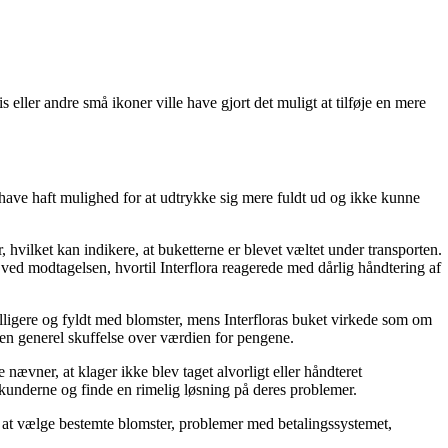
 eller andre små ikoner ville have gjort det muligt at tilføje en mere
 have haft mulighed for at udtrykke sig mere fuldt ud og ikke kunne
vilket kan indikere, at buketterne er blevet væltet under transporten.
ved modtagelsen, hvortil Interflora reagerede med dårlig håndtering af
lligere og fyldt med blomster, mens Interfloras buket virkede som om
il en generel skuffelse over værdien for pengene.
vner, at klager ikke blev taget alvorligt eller håndteret
il kunderne og finde en rimelig løsning på deres problemer.
at vælge bestemte blomster, problemer med betalingssystemet,