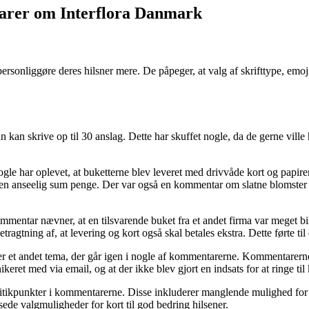
arer om Interflora Danmark
rsonliggøre deres hilsner mere. De påpeger, at valg af skrifttype, emojis
kan skrive op til 30 anslag. Dette har skuffet nogle, da de gerne ville
har oplevet, at buketterne blev leveret med drivvåde kort og papirer, h
t en anseelig sum penge. Der var også en kommentar om slatne blomster 
mentar nævner, at en tilsvarende buket fra et andet firma var meget bi
tragtning af, at levering og kort også skal betales ekstra. Dette førte t
 et andet tema, der går igen i nogle af kommentarerne. Kommentarerne næ
ikeret med via email, og at der ikke blev gjort en indsats for at ringe t
ikpunkter i kommentarerne. Disse inkluderer manglende mulighed for 
e valgmuligheder for kort til god bedring hilsener.