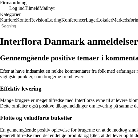
Firmaordning
Log ind
Tilmeld
Mailnyt
Kategorier
Karriere
Kontor
Revision
Læring
Konferencer
Lager
Lokaler
Markedsføri
Interflora Danmark anmeldelser
Gennemgående positive temaer i kommenta
Efter at have indsamlet en række kommentarer fra folk med erfaringer
vigtigste punkter, som brugerne fremhæver:
Effektiv levering
Mange brugere er meget tilfredse med Interfloras evne til at levere blom
Dette omfatter også positive tilbagemeldinger om levering på samme d
Flotte og veludførte buketter
En gennemgående positiv oplevelse for brugerne er, at de modtog smukke 
generelt tilfredse med det endelige produkt og føler, at det lever op til 