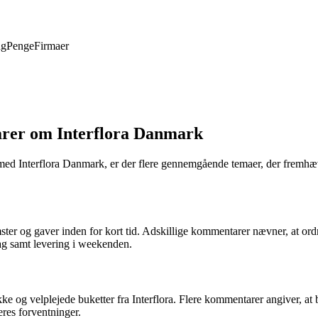
ng
Penge
Firmaer
rer om Interflora Danmark
 med Interflora Danmark, er der flere gennemgående temaer, der fremh
ster og gaver inden for kort tid. Adskillige kommentarer nævner, at ordr
ag samt levering i weekenden.
og velplejede buketter fra Interflora. Flere kommentarer angiver, at bl
deres forventninger.