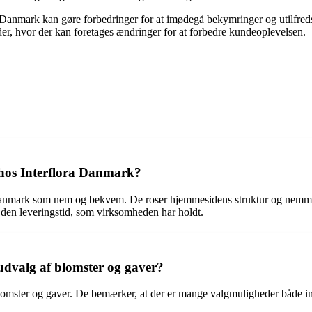
a Danmark kan gøre forbedringer for at imødegå bekymringer og utilfreds
r, hvor der kan foretages ændringer for at forbedre kundeoplevelsen.
 hos Interflora Danmark?
a Danmark som nem og bekvem. De roser hjemmesidens struktur og nemme
d den leveringstid, som virksomheden har holdt.
dvalg af blomster og gaver?
blomster og gaver. De bemærker, at der er mange valgmuligheder både i