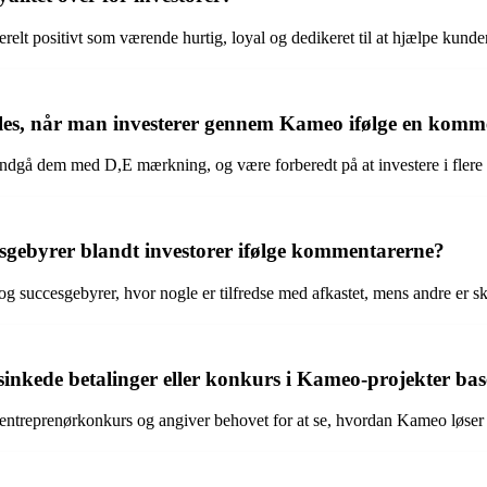
relt positivt som værende hurtig, loyal og dedikeret til at hjælpe kunde
fales, når man investerer gennem Kameo ifølge en kom
dgå dem med D,E mærkning, og være forberedt på at investere i flere lån
esgebyrer blandt investorer ifølge kommentarerne?
og succesgebyrer, hvor nogle er tilfredse med afkastet, mens andre er sk
rsinkede betalinger eller konkurs i Kameo-projekter b
ntreprenørkonkurs og angiver behovet for at se, hvordan Kameo løser 