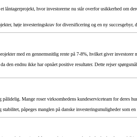
 låntagerprojekt, hvor investorerne nu står overfor usikkerhed om deres
kter, høje investeringskrav for diversificering og en ny succesgebyr, de
rojekter med en gennemsnitlig rente på 7-8%, hvilket giver investorer 
 da den endnu ikke har opnået positive resultater. Dette rejser spørgsm
ålidelig. Mange roser virksomhedens kundeserviceteam for deres hurti
g stabilitet, påpeges manglen på danske investeringsmuligheder som en 