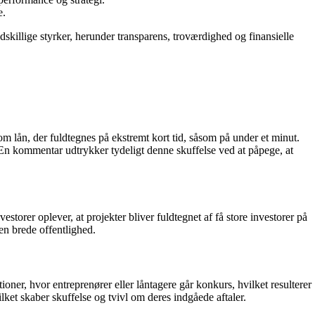
e.
illige styrker, herunder transparens, troværdighed og finansielle
m lån, der fuldtegnes på ekstremt kort tid, såsom på under et minut.
 En kommentar udtrykker tydeligt denne skuffelse ved at påpege, at
orer oplever, at projekter bliver fuldtegnet af få store investorer på
en brede offentlighed.
ner, hvor entreprenører eller låntagere går konkurs, hvilket resulterer
lket skaber skuffelse og tvivl om deres indgåede aftaler.