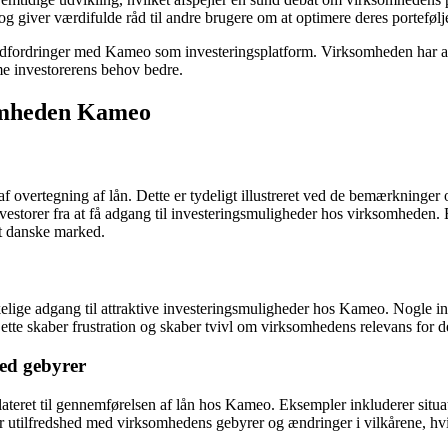
og giver værdifulde råd til andre brugere om at optimere deres portefølj
udfordringer med Kameo som investeringsplatform. Virksomheden har adsk
me investorerens behov bedre.
omheden Kameo
overtegning af lån. Dette er tydeligt illustreret ved de bemærkninger o
nvestorer fra at få adgang til investeringsmuligheder hos virksomheden.
et danske marked.
ge adgang til attraktive investeringsmuligheder hos Kameo. Nogle invest
Dette skaber frustration og skaber tvivl om virksomhedens relevans for d
ed gebyrer
eret til gennemførelsen af lån hos Kameo. Eksempler inkluderer situatio
rer utilfredshed med virksomhedens gebyrer og ændringer i vilkårene, hvi