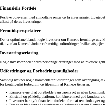
Finansielle Fordele
Positive oplevelser med at modtage renter og få investeringer tilbagebet
afkast på deres investeringer.
Fremtidsperspektiver
Der er optimisme blandt nogle investorer om Kameos fremtidige udvikl
til, hvordan Kameo håndterer fremtidige udfordringer, hvilket afspejler e
Investeringserfaring
Nogle investorer deler deres personlige erfaringer med at investere gen
Udfordringer og Forbedringsmuligheder
Samtidig nævner nogle kommentarer udfordringer som overtegning af dan
for kontinuerlig forbedring og tilpasning af Kameos tjenester.
Kameos evne til at opretholde transparens og en åben kommunikat
En stabil og pålidelig platform, kombineret med god kundeservice,
Investorer har nydt finansielle fordele i form af renteindtægter og
Der er en blanding af optimismen og bekymringer om Kameos frem