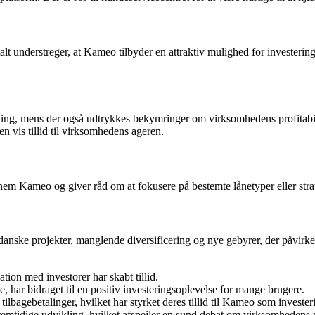
alt understreger, at Kameo tilbyder en attraktiv mulighed for investering
ing, mens der også udtrykkes bekymringer om virksomhedens profitabil
n vis tillid til virksomhedens ageren.
nem Kameo og giver råd om at fokusere på bestemte lånetyper eller strate
ske projekter, manglende diversificering og nye gebyrer, der påvirker
ion med investorer har skabt tillid.
 har bidraget til en positiv investeringsoplevelse for mange brugere.
 tilbagebetalinger, hvilket har styrket deres tillid til Kameo som invest
tidige udvikling, hvilket afspejler en sund debat om virksomhedens p