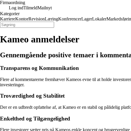
Firmaordning
Log ind
Tilmeld
Mailnyt
Kategorier
Karriere
Kontor
Revision
Læring
Konferencer
Lager
Lokaler
Markedsføri
Kameo anmeldelser
Gennemgående positive temaer i kommen
Transparens og Kommunikation
Flere af kommentarerne fremhæver Kameos evne til at holde investorer in
investeringer.
Troværdighed og Stabilitet
Der er en udbredt opfattelse af, at Kameo er en stabil og pålidelig plat
Enkelthed og Tilgængelighed
Flere investorer sætter pris på Kameos enkle koncept og brugervenlige pl