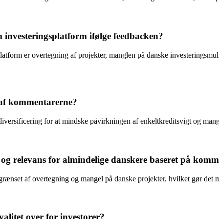
 investeringsplatform ifølge feedbacken?
latform er overtegning af projekter, manglen på danske investeringsm
en af kommentarerne?
iversificering for at mindske påvirkningen af enkeltkreditsvigt og mangle
g relevans for almindelige danskere baseret på komm
ænset af overtegning og mangel på danske projekter, hvilket gør det m
litet over for investorer?