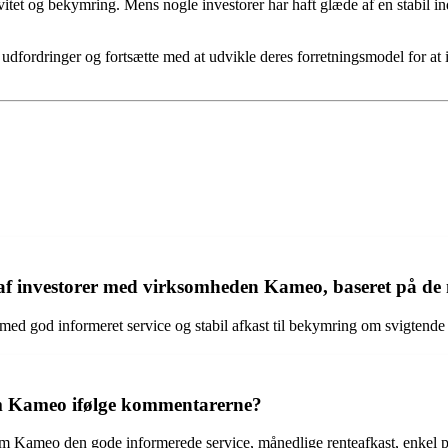
itet og bekymring. Mens nogle investorer har haft glæde af en stabil in
se udfordringer og fortsætte med at udvikle deres forretningsmodel for
 af investorer med virksomheden Kameo, baseret på 
med god informeret service og stabil afkast til bekymring om svigtende
em Kameo ifølge kommentarerne?
m Kameo den gode informerede service, månedlige renteafkast, enkel pl