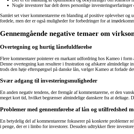
Nogle investorer har delt deres personlige investeringserfaringer 
Samlet set viser kommentarerne en blanding af positive oplevelser og 
fordele, men der er også muligheder for forbedringer for at imødekom
Gennemgående negative temaer om virks
Overtegning og hurtig lånefuldførelse
Flere kommentarer pointerer en markant udfordring hos Kameo i form af 
Denne overtegning kan resultere i frustration og afskære almindelige i
trods den høje efterspørgsel på danske lån, vælger Kameo at forlade d
Svær adgang til investeringsmuligheder
En anden negativ tendens, der fremgår af kommentarerne, er den vanskeli
meget kort tid, hvilket begrænser almindelige danskere fra at deltage. 
Problemer med gennemførelse af lån og utilfredshed m
En betydelig del af kommentarerne fokuserer på konkrete problemer relat
i penge, der er i limbo for investorer. Desuden udtrykker flere investo