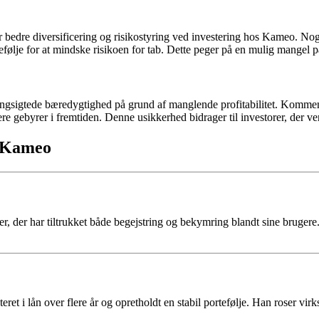
 bedre diversificering og risikostyring ved investering hos Kameo. Nogl
tefølje for at mindske risikoen for tab. Dette peger på en mulig mangel 
sigtede bæredygtighed på grund af manglende profitabilitet. Kommentarer
e gebyrer i fremtiden. Denne usikkerhed bidrager til investorer, der ve
n Kameo
, der har tiltrukket både begejstring og bekymring blandt sine brugere
ret i lån over flere år og opretholdt en stabil portefølje. Han roser vi