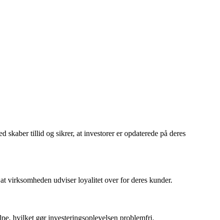
skaber tillid og sikrer, at investorer er opdaterede på deres
 at virksomheden udviser loyalitet over for deres kunder.
lpe, hvilket gør investeringsoplevelsen problemfri.