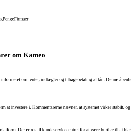
ng
Penge
Firmaer
tarer om Kameo
formeret om renter, indtægter og tilbagebetaling af lån. Denne åbenhed 
form at investere i. Kommentarerne nævner, at systemet virker stabilt, og
atform. Der er ros til kundeservicecentret for at være hurtige til at hjæ