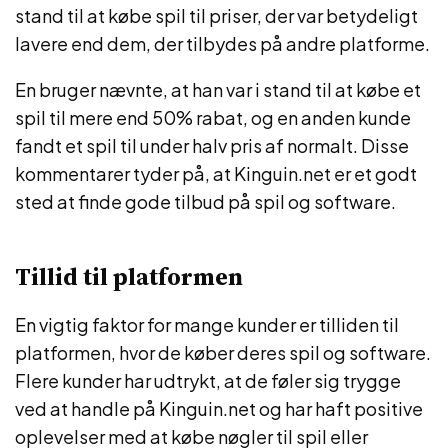
stand til at købe spil til priser, der var betydeligt
lavere end dem, der tilbydes på andre platforme.
En bruger nævnte, at han var i stand til at købe et
spil til mere end 50% rabat, og en anden kunde
fandt et spil til under halv pris af normalt. Disse
kommentarer tyder på, at Kinguin.net er et godt
sted at finde gode tilbud på spil og software.
Tillid til platformen
En vigtig faktor for mange kunder er tilliden til
platformen, hvor de køber deres spil og software.
Flere kunder har udtrykt, at de føler sig trygge
ved at handle på Kinguin.net og har haft positive
oplevelser med at købe nøgler til spil eller