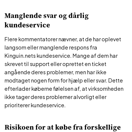
Manglende svar og dårlig
kundeservice
Flere kommentatorer nævner, at de har oplevet
langsom eller manglende respons fra
Kinguin.nets kundeservice. Mange af dem har
skrevet til support eller oprettet en ticket
angående deres problemer, men har ikke
modtaget nogen form for hjælp eller svar. Dette
efterlader køberne følelsen af, at virksomheden
ikke tager deres problemer alvorligt eller
prioriterer kundeservice.
Risikoen for at købe fra forskellige