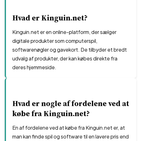
Hvad er Kinguin.net?
Kinguin.net er en online-platform, der sælger
digitale produkter som computerspil,
softwarenøgler og gavekort. De tilbyder et bredt
udvalg af produkter, der kan købes direkte fra
deres hjemmeside.
Hvad er nogle af fordelene ved at
købe fra Kinguin.net?
En af fordelene ved at købe fra Kinguin.net er, at
man kan finde spil og software til en lavere pris end