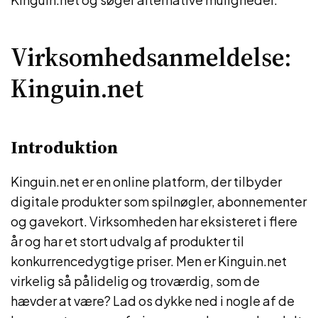
Virksomhedsanmeldelse:
Kinguin.net
Introduktion
Kinguin.net er en online platform, der tilbyder
digitale produkter som spilnøgler, abonnementer
og gavekort. Virksomheden har eksisteret i flere
år og har et stort udvalg af produkter til
konkurrencedygtige priser. Men er Kinguin.net
virkelig så pålidelig og troværdig, som de
hævder at være? Lad os dykke ned i nogle af de