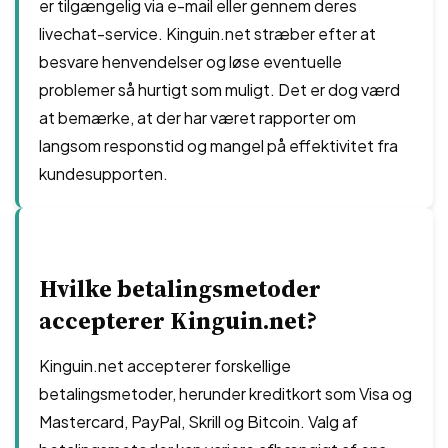
er tilgængelig via e-mail eller gennem deres
livechat-service. Kinguin.net stræber efter at
besvare henvendelser og løse eventuelle
problemer så hurtigt som muligt. Det er dog værd
at bemærke, at der har været rapporter om
langsom responstid og mangel på effektivitet fra
kundesupporten.
Hvilke betalingsmetoder
accepterer Kinguin.net?
Kinguin.net accepterer forskellige
betalingsmetoder, herunder kreditkort som Visa og
Mastercard, PayPal, Skrill og Bitcoin. Valg af