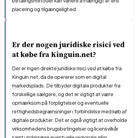
betalingsmetoder kan variere afhængigt af ens
placering og tilgængelighed.
Er der nogen juridiske risici ved
at købe fra Kinguin.net?
Der er ingen direkte juridiske risici ved at købe fra
Kinguin.net, da de opererer som en digital
markedsplads. De tilbyder digitale produkter fra
forskellige sælgere, og det er vigtigt at være
opmærksom på forpligtelser og eventuelle
rettighedsbegrænsninger i forbindelse med køb af
digitale produkter. Det er også vigtigt at overholde
virksomhedens brugsbetingelser og licensvilkår
samt undersøge eventuelle regionale eller