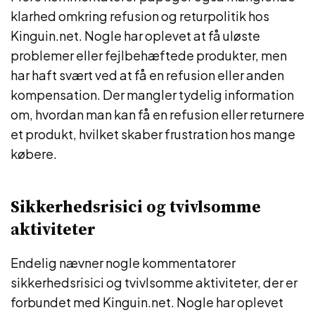
klarhed omkring refusion og returpolitik hos
Kinguin.net. Nogle har oplevet at få uløste
problemer eller fejlbehæftede produkter, men
har haft svært ved at få en refusion eller anden
kompensation. Der mangler tydelig information
om, hvordan man kan få en refusion eller returnere
et produkt, hvilket skaber frustration hos mange
købere.
Sikkerhedsrisici og tvivlsomme
aktiviteter
Endelig nævner nogle kommentatorer
sikkerhedsrisici og tvivlsomme aktiviteter, der er
forbundet med Kinguin.net. Nogle har oplevet