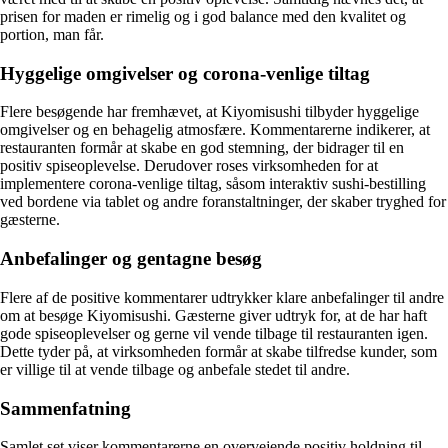
prisen for maden er rimelig og i god balance med den kvalitet og
portion, man får.
Hyggelige omgivelser og corona-venlige tiltag
Flere besøgende har fremhævet, at Kiyomisushi tilbyder hyggelige
omgivelser og en behagelig atmosfære. Kommentarerne indikerer, at
restauranten formår at skabe en god stemning, der bidrager til en
positiv spiseoplevelse. Derudover roses virksomheden for at
implementere corona-venlige tiltag, såsom interaktiv sushi-bestilling
ved bordene via tablet og andre foranstaltninger, der skaber tryghed for
gæsterne.
Anbefalinger og gentagne besøg
Flere af de positive kommentarer udtrykker klare anbefalinger til andre
om at besøge Kiyomisushi. Gæsterne giver udtryk for, at de har haft
gode spiseoplevelser og gerne vil vende tilbage til restauranten igen.
Dette tyder på, at virksomheden formår at skabe tilfredse kunder, som
er villige til at vende tilbage og anbefale stedet til andre.
Sammenfatning
Samlet set viser kommentarerne en overvejende positiv holdning til