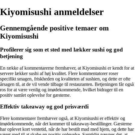
Kiyomisushi anmeldelser
Gennemgående positive temaer om
Kiyomisushi
Profilerer sig som et sted med lækker sushi og god
betjening
En række af kommentarerne fremhæver, at Kiyomisushi er kendt for at
servere lækker sushi af høj kvalitet. Flere kommentatorer roser
specifikt smagen, friskheden og kvaliteten af sushien, og dette er ofte
årsagen til, at de vil vende tilbage til restauranten. Betjeningen får også
ros for at være venlig og imødekommende, hvilket bidrager til en
positiv samlet oplevelse for gæsterne.
Effektiv takeaway og god prisværdi
Flere kommentarer fremhæver også, at Kiyomisushi er effektiv og
imødekommende, når det kommer til takeaway-bestillinger. Gæsterne
har oplevet kort ventetid, når de har bestilt mad med hjem, og dette har
været med til at skabe en positiv oplevelse. Samtidig nævnes det, at