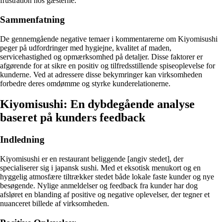
frustration hos gæsterne.
Sammenfatning
De gennemgående negative temaer i kommentarerne om Kiyomisushi
peger på udfordringer med hygiejne, kvalitet af maden,
servicehastighed og opmærksomhed på detaljer. Disse faktorer er
afgørende for at sikre en positiv og tilfredsstillende spiseoplevelse for
kunderne. Ved at adressere disse bekymringer kan virksomheden
forbedre deres omdømme og styrke kunderelationerne.
Kiyomisushi: En dybdegående analyse
baseret på kunders feedback
Indledning
Kiyomisushi er en restaurant beliggende [angiv stedet], der
specialiserer sig i japansk sushi. Med et eksotisk menukort og en
hyggelig atmosfære tiltrækker stedet både lokale faste kunder og nye
besøgende. Nylige anmeldelser og feedback fra kunder har dog
afsløret en blanding af positive og negative oplevelser, der tegner et
nuanceret billede af virksomheden.