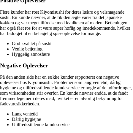
Positive Oplevelser
Flere kunder har rost Kiyomisushi for deres lækre og velsmagende
sushi. En kunde nævner, at de fik den ægte varer fra det japanske
køkken og var meget tilfredse med kvaliteten af maden. Betjeningen
har også fået ros for at være super høflig og imødekommende, hvilket
har bidraget til en behagelig spiseoplevelse for mange.
God kvalitet på sushi
Venlig betjening
Hyggelig atmosfære
Negative Oplevelser
På den anden side har en række kunder rapporteret om negative
oplevelser hos Kiyomisushi. Problemer som lang ventetid, dårlig
hygiejne og utilfredsstillende kundeservice er nogle af de udfordringer,
som virksomheden står overfor. En kunde nævner endda, at de fandt
fremmedlegemer i deres mad, hvilket er en alvorlig bekymring for
fødevaresikkerheden.
Lang ventetid
Dårlig hygiejne
Utilfredsstillende kundeservice