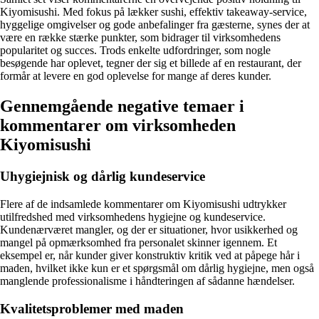
Kiyomisushi. Med fokus på lækker sushi, effektiv takeaway-service,
hyggelige omgivelser og gode anbefalinger fra gæsterne, synes der at
være en række stærke punkter, som bidrager til virksomhedens
popularitet og succes. Trods enkelte udfordringer, som nogle
besøgende har oplevet, tegner der sig et billede af en restaurant, der
formår at levere en god oplevelse for mange af deres kunder.
Gennemgående negative temaer i
kommentarer om virksomheden
Kiyomisushi
Uhygiejnisk og dårlig kundeservice
Flere af de indsamlede kommentarer om Kiyomisushi udtrykker
utilfredshed med virksomhedens hygiejne og kundeservice.
Kundenærværet mangler, og der er situationer, hvor usikkerhed og
mangel på opmærksomhed fra personalet skinner igennem. Et
eksempel er, når kunder giver konstruktiv kritik ved at påpege hår i
maden, hvilket ikke kun er et spørgsmål om dårlig hygiejne, men også
manglende professionalisme i håndteringen af sådanne hændelser.
Kvalitetsproblemer med maden