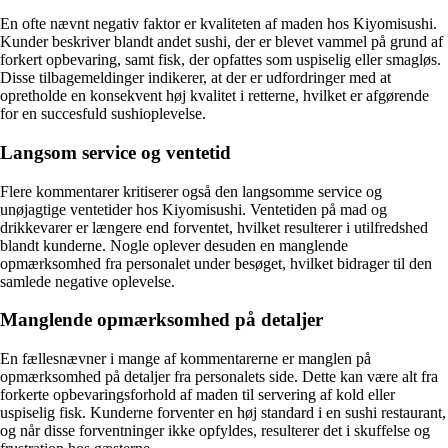
En ofte nævnt negativ faktor er kvaliteten af maden hos Kiyomisushi.
Kunder beskriver blandt andet sushi, der er blevet vammel på grund af
forkert opbevaring, samt fisk, der opfattes som uspiselig eller smagløs.
Disse tilbagemeldinger indikerer, at der er udfordringer med at
opretholde en konsekvent høj kvalitet i retterne, hvilket er afgørende
for en succesfuld sushioplevelse.
Langsom service og ventetid
Flere kommentarer kritiserer også den langsomme service og
unøjagtige ventetider hos Kiyomisushi. Ventetiden på mad og
drikkevarer er længere end forventet, hvilket resulterer i utilfredshed
blandt kunderne. Nogle oplever desuden en manglende
opmærksomhed fra personalet under besøget, hvilket bidrager til den
samlede negative oplevelse.
Manglende opmærksomhed på detaljer
En fællesnævner i mange af kommentarerne er manglen på
opmærksomhed på detaljer fra personalets side. Dette kan være alt fra
forkerte opbevaringsforhold af maden til servering af kold eller
uspiselig fisk. Kunderne forventer en høj standard i en sushi restaurant,
og når disse forventninger ikke opfyldes, resulterer det i skuffelse og