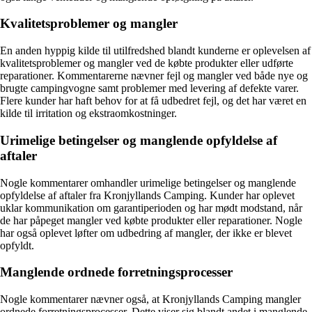
Kvalitetsproblemer og mangler
En anden hyppig kilde til utilfredshed blandt kunderne er oplevelsen af
kvalitetsproblemer og mangler ved de købte produkter eller udførte
reparationer. Kommentarerne nævner fejl og mangler ved både nye og
brugte campingvogne samt problemer med levering af defekte varer.
Flere kunder har haft behov for at få udbedret fejl, og det har været en
kilde til irritation og ekstraomkostninger.
Urimelige betingelser og manglende opfyldelse af
aftaler
Nogle kommentarer omhandler urimelige betingelser og manglende
opfyldelse af aftaler fra Kronjyllands Camping. Kunder har oplevet
uklar kommunikation om garantiperioden og har mødt modstand, når
de har påpeget mangler ved købte produkter eller reparationer. Nogle
har også oplevet løfter om udbedring af mangler, der ikke er blevet
opfyldt.
Manglende ordnede forretningsprocesser
Nogle kommentarer nævner også, at Kronjyllands Camping mangler
ordnede forretningsprocesser. Dette viser sig blandt andet i manglende