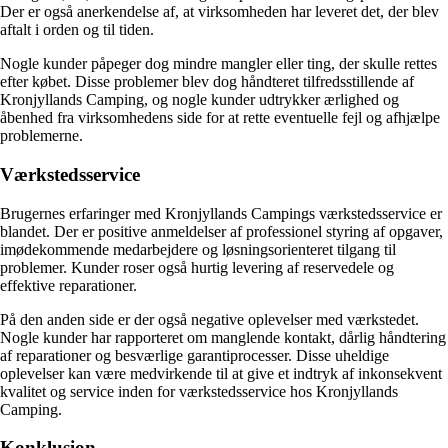
Der er også anerkendelse af, at virksomheden har leveret det, der blev
aftalt i orden og til tiden.
Nogle kunder påpeger dog mindre mangler eller ting, der skulle rettes
efter købet. Disse problemer blev dog håndteret tilfredsstillende af
Kronjyllands Camping, og nogle kunder udtrykker ærlighed og
åbenhed fra virksomhedens side for at rette eventuelle fejl og afhjælpe
problemerne.
Værkstedsservice
Brugernes erfaringer med Kronjyllands Campings værkstedsservice er
blandet. Der er positive anmeldelser af professionel styring af opgaver,
imødekommende medarbejdere og løsningsorienteret tilgang til
problemer. Kunder roser også hurtig levering af reservedele og
effektive reparationer.
På den anden side er der også negative oplevelser med værkstedet.
Nogle kunder har rapporteret om manglende kontakt, dårlig håndtering
af reparationer og besværlige garantiprocesser. Disse uheldige
oplevelser kan være medvirkende til at give et indtryk af inkonsekvent
kvalitet og service inden for værkstedsservice hos Kronjyllands
Camping.
Konklusion