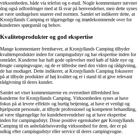
virksomheden, både via telefon og e-mail. Nogle kommentarer nævner
dog også udfordringer med at få svar på henvendelser, men dette synes
at være undtagelsen snarere end normen. Samlet set indikerer dette, at
Kronjyllands Camping er tilgængelige og imødekommende over for
kundernes spørgsmål og behov.
Kvalitetsprodukter og god ekspertise
Mange kommentarer fremhæver, at Kronjyllands Camping tilbyder
kvalitetsprodukter inden for campingudstyr og har ekspertise inden for
området. Kunderne har haft gode oplevelser med køb af både nye og
brugte campingvogne, og de er tilfredse med den viden og rådgivning,
de har modtaget. Dette indikerer, at Kronjyllands Camping fokuserer
på at tilbyde produkter af høj kvalitet og er i stand til at give relevant
rådgivning til deres kunder.
Samlet set viser kommentarerne en overordnet tilfredshed hos
kunderne for Kronjyllands Camping. Virksomheden synes at have
fokus på at levere effektiv og hurtig betjening, at have et venligt og
hjælpsomt personale, at tilbyde professionel og kompetent behandling,
at være tilgængelige for kundehenvendelser og at have ekspertise
inden for campingudstyr. Disse positive egenskaber gør Kronjyllands
Camping til en anbefalelsesværdig virksomhed for dem, der er på
udkig efter campingudstyr eller service til deres campingvogne.