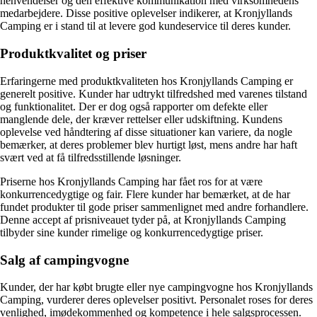
henvendelser og den effektive kommunikation med virksomhedens
medarbejdere. Disse positive oplevelser indikerer, at Kronjyllands
Camping er i stand til at levere god kundeservice til deres kunder.
Produktkvalitet og priser
Erfaringerne med produktkvaliteten hos Kronjyllands Camping er
generelt positive. Kunder har udtrykt tilfredshed med varenes tilstand
og funktionalitet. Der er dog også rapporter om defekte eller
manglende dele, der kræver rettelser eller udskiftning. Kundens
oplevelse ved håndtering af disse situationer kan variere, da nogle
bemærker, at deres problemer blev hurtigt løst, mens andre har haft
svært ved at få tilfredsstillende løsninger.
Priserne hos Kronjyllands Camping har fået ros for at være
konkurrencedygtige og fair. Flere kunder har bemærket, at de har
fundet produkter til gode priser sammenlignet med andre forhandlere.
Denne accept af prisniveauet tyder på, at Kronjyllands Camping
tilbyder sine kunder rimelige og konkurrencedygtige priser.
Salg af campingvogne
Kunder, der har købt brugte eller nye campingvogne hos Kronjyllands
Camping, vurderer deres oplevelser positivt. Personalet roses for deres
venlighed, imødekommenhed og kompetence i hele salgsprocessen.