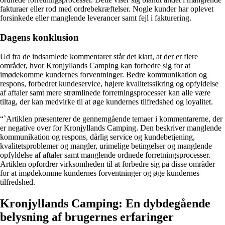
fakturaer eller rod med ordrebekræftelser. Nogle kunder har oplevet
forsinkede eller manglende leverancer samt fejl i fakturering.
Dagens konklusion
Ud fra de indsamlede kommentarer står det klart, at der er flere
områder, hvor Kronjyllands Camping kan forbedre sig for at
imødekomme kundernes forventninger. Bedre kommunikation og
respons, forbedret kundeservice, højere kvalitetssikring og opfyldelse
af aftaler samt mere strømlinede forretningsprocesser kan alle være
tiltag, der kan medvirke til at øge kundernes tilfredshed og loyalitet.
“`Artiklen præsenterer de gennemgående temaer i kommentarerne, der
er negative over for Kronjyllands Camping. Den beskriver manglende
kommunikation og respons, dårlig service og kundebetjening,
kvalitetsproblemer og mangler, urimelige betingelser og manglende
opfyldelse af aftaler samt manglende ordnede forretningsprocesser.
Artiklen opfordrer virksomheden til at forbedre sig på disse områder
for at imødekomme kundernes forventninger og øge kundernes
tilfredshed.
Kronjyllands Camping: En dybdegående
belysning af brugernes erfaringer