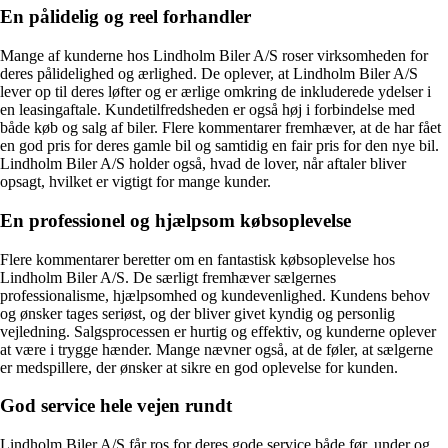
En pålidelig og reel forhandler
Mange af kunderne hos Lindholm Biler A/S roser virksomheden for
deres pålidelighed og ærlighed. De oplever, at Lindholm Biler A/S
lever op til deres løfter og er ærlige omkring de inkluderede ydelser i
en leasingaftale. Kundetilfredsheden er også høj i forbindelse med
både køb og salg af biler. Flere kommentarer fremhæver, at de har fået
en god pris for deres gamle bil og samtidig en fair pris for den nye bil.
Lindholm Biler A/S holder også, hvad de lover, når aftaler bliver
opsagt, hvilket er vigtigt for mange kunder.
En professionel og hjælpsom købsoplevelse
Flere kommentarer beretter om en fantastisk købsoplevelse hos
Lindholm Biler A/S. De særligt fremhæver sælgernes
professionalisme, hjælpsomhed og kundevenlighed. Kundens behov
og ønsker tages seriøst, og der bliver givet kyndig og personlig
vejledning. Salgsprocessen er hurtig og effektiv, og kunderne oplever
at være i trygge hænder. Mange nævner også, at de føler, at sælgerne
er medspillere, der ønsker at sikre en god oplevelse for kunden.
God service hele vejen rundt
Lindholm Biler A/S får ros for deres gode service både før, under og