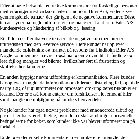
Efter at have indsamlet en række kommentarer fra forskellige personer
med erfaringer med virksomheden Lindholm Biler A/S, er der visse
gennemgående temaer, der går igen i de negative kommentarer. Disse
temaer tyder på nogle udfordringer og mangler i Lindholm Biler A/S
kundeservice og håndtering af bilkøb og -leasing.
Et af de mest fremhævede temaer i de negative kommentarer er
utilfredshed med den leverede service. Flere kunder har oplevet
manglende opfølgning og mangel på respons fra Lindholm Biler A/S.
Nogle kommentarer nævner også manglende evne til at håndtere og
løse fejl og mangler ved bilerne, hvilket har ført til frustration og
skuffelse hos kunderne.
En anden hyppigt nævnt udfordring er kommunikation. Flere kunder
har oplevet manglende information om bilernes tilstand og fejl, og at de
har følt sig dårligt informeret om processen omkring deres bilkøb eller
leasing. Der er også kommentarer om forsinkelser i levering af biler
samt manglende opfølgning på kunders henvendelser.
Nogle kunder har også nævnt problemer med annoncerede tilbud og
priser. Der har været tilfælde, hvor der er sket ændringer i prisen eller
betingelserne for købet, som kunder ikke var blevet informeret om på
forhånd.
Endelig er der enkelte kommentarer, der indikerer en manglende