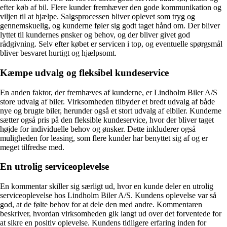
efter køb af bil. Flere kunder fremhæver den gode kommunikation og
viljen til at hjælpe. Salgsprocessen bliver oplevet som tryg og
gennemskuelig, og kunderne føler sig godt taget hånd om. Der bliver
lyttet til kundernes ønsker og behov, og der bliver givet god
rådgivning. Selv efter købet er servicen i top, og eventuelle spørgsmål
bliver besvaret hurtigt og hjælpsomt.
Kæmpe udvalg og fleksibel kundeservice
En anden faktor, der fremhæves af kunderne, er Lindholm Biler A/S
store udvalg af biler. Virksomheden tilbyder et bredt udvalg af både
nye og brugte biler, herunder også et stort udvalg af elbiler. Kunderne
sætter også pris på den fleksible kundeservice, hvor der bliver taget
højde for individuelle behov og ønsker. Dette inkluderer også
muligheden for leasing, som flere kunder har benyttet sig af og er
meget tilfredse med.
En utrolig serviceoplevelse
En kommentar skiller sig særligt ud, hvor en kunde deler en utrolig
serviceoplevelse hos Lindholm Biler A/S. Kundens oplevelse var så
god, at de følte behov for at dele den med andre. Kommentaren
beskriver, hvordan virksomheden gik langt ud over det forventede for
at sikre en positiv oplevelse. Kundens tidligere erfaring inden for