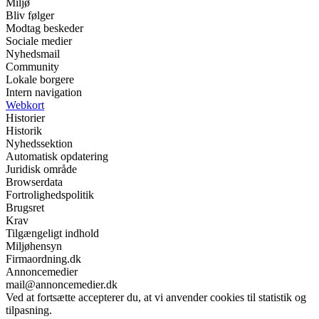
Miljø
Bliv følger
Modtag beskeder
Sociale medier
Nyhedsmail
Community
Lokale borgere
Intern navigation
Webkort
Historier
Historik
Nyhedssektion
Automatisk opdatering
Juridisk område
Browserdata
Fortrolighedspolitik
Brugsret
Krav
Tilgængeligt indhold
Miljøhensyn
Firmaordning.dk
Annoncemedier
mail@annoncemedier.dk
Ved at fortsætte accepterer du, at vi anvender cookies til statistik og
tilpasning.