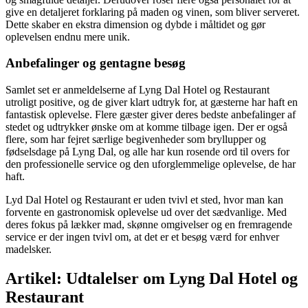
give en detaljeret forklaring på maden og vinen, som bliver serveret.
Dette skaber en ekstra dimension og dybde i måltidet og gør
oplevelsen endnu mere unik.
Anbefalinger og gentagne besøg
Samlet set er anmeldelserne af Lyng Dal Hotel og Restaurant
utroligt positive, og de giver klart udtryk for, at gæsterne har haft en
fantastisk oplevelse. Flere gæster giver deres bedste anbefalinger af
stedet og udtrykker ønske om at komme tilbage igen. Der er også
flere, som har fejret særlige begivenheder som bryllupper og
fødselsdage på Lyng Dal, og alle har kun rosende ord til overs for
den professionelle service og den uforglemmelige oplevelse, de har
haft.
Lyd Dal Hotel og Restaurant er uden tvivl et sted, hvor man kan
forvente en gastronomisk oplevelse ud over det sædvanlige. Med
deres fokus på lækker mad, skønne omgivelser og en fremragende
service er der ingen tvivl om, at det er et besøg værd for enhver
madelsker.
Artikel: Udtalelser om Lyng Dal Hotel og
Restaurant