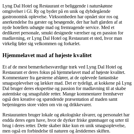
Lyng Dal Hotel og Restaurant er beliggende i naturskønne
omgivelser i Gl. Ry og byder på en unik og dybdegående
gastronomisk oplevelse. Virksomheden har opnået stor ros og
anerkendelse fra gæster og besøgende, der har haft glæden af at
nyde hotellets udsøgte mad og fremragende service. Med et
dedikeret personale, smukt designede værelser og en passion for
madlavning, er Lyng Dal Hotel og Restaurant et sted, hvor man
virkelig føler sig velkommen og forkælet.
Hjemmelavet mad af højeste kvalitet
Et af de mest bemærkelsesværdige træk ved Lyng Dal Hotel og
Restaurant er deres fokus på hjemmelavet mad af højeste kvalitet.
Kommentarer fra gæsterne afslører, at de oplevede fantastiske
smagsoplevelser og lækker mad. Det er tydeligt, at kokkene på Lyng
Dal bruger deres ekspertise og passion for madlavning til at skabe
autentiske og smagsfulde retter. Mange kommentarer fremhæver
også den kreative og spændende præsentation af maden samt
betjeningens store viden om vin og drikkevarer.
Restauranten bruger lokale og økologiske råvarer, og personalet har
endda deres egen have, hvor de dyrker friske grøntsager og urter til
brug i deres retter. Dette skaber ikke kun en unik smagsoplevelse,
men også en forbindelse til naturen og årstidernes skiften.