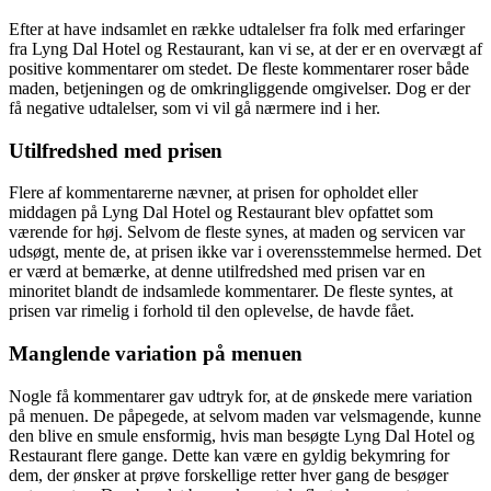
Efter at have indsamlet en række udtalelser fra folk med erfaringer
fra Lyng Dal Hotel og Restaurant, kan vi se, at der er en overvægt af
positive kommentarer om stedet. De fleste kommentarer roser både
maden, betjeningen og de omkringliggende omgivelser. Dog er der
få negative udtalelser, som vi vil gå nærmere ind i her.
Utilfredshed med prisen
Flere af kommentarerne nævner, at prisen for opholdet eller
middagen på Lyng Dal Hotel og Restaurant blev opfattet som
værende for høj. Selvom de fleste synes, at maden og servicen var
udsøgt, mente de, at prisen ikke var i overensstemmelse hermed. Det
er værd at bemærke, at denne utilfredshed med prisen var en
minoritet blandt de indsamlede kommentarer. De fleste syntes, at
prisen var rimelig i forhold til den oplevelse, de havde fået.
Manglende variation på menuen
Nogle få kommentarer gav udtryk for, at de ønskede mere variation
på menuen. De påpegede, at selvom maden var velsmagende, kunne
den blive en smule ensformig, hvis man besøgte Lyng Dal Hotel og
Restaurant flere gange. Dette kan være en gyldig bekymring for
dem, der ønsker at prøve forskellige retter hver gang de besøger