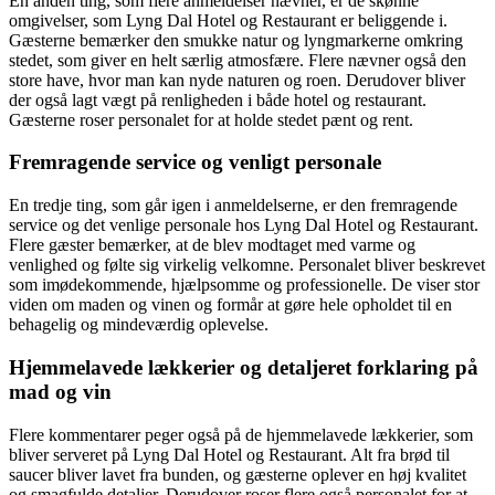
En anden ting, som flere anmeldelser nævner, er de skønne
omgivelser, som Lyng Dal Hotel og Restaurant er beliggende i.
Gæsterne bemærker den smukke natur og lyngmarkerne omkring
stedet, som giver en helt særlig atmosfære. Flere nævner også den
store have, hvor man kan nyde naturen og roen. Derudover bliver
der også lagt vægt på renligheden i både hotel og restaurant.
Gæsterne roser personalet for at holde stedet pænt og rent.
Fremragende service og venligt personale
En tredje ting, som går igen i anmeldelserne, er den fremragende
service og det venlige personale hos Lyng Dal Hotel og Restaurant.
Flere gæster bemærker, at de blev modtaget med varme og
venlighed og følte sig virkelig velkomne. Personalet bliver beskrevet
som imødekommende, hjælpsomme og professionelle. De viser stor
viden om maden og vinen og formår at gøre hele opholdet til en
behagelig og mindeværdig oplevelse.
Hjemmelavede lækkerier og detaljeret forklaring på
mad og vin
Flere kommentarer peger også på de hjemmelavede lækkerier, som
bliver serveret på Lyng Dal Hotel og Restaurant. Alt fra brød til
saucer bliver lavet fra bunden, og gæsterne oplever en høj kvalitet
og smagfulde detaljer. Derudover roser flere også personalet for at