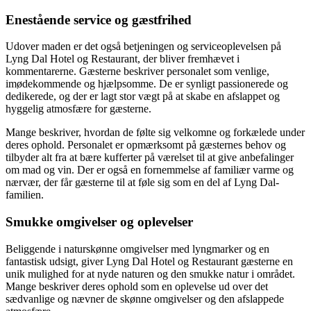
Enestående service og gæstfrihed
Udover maden er det også betjeningen og serviceoplevelsen på
Lyng Dal Hotel og Restaurant, der bliver fremhævet i
kommentarerne. Gæsterne beskriver personalet som venlige,
imødekommende og hjælpsomme. De er synligt passionerede og
dedikerede, og der er lagt stor vægt på at skabe en afslappet og
hyggelig atmosfære for gæsterne.
Mange beskriver, hvordan de følte sig velkomne og forkælede under
deres ophold. Personalet er opmærksomt på ​​gæsternes behov og
tilbyder alt fra at bære kufferter på værelset til at give anbefalinger
om mad og vin. Der er også en fornemmelse af familiær varme og
nærvær, der får gæsterne til at føle sig som en del af Lyng Dal-
familien.
Smukke omgivelser og oplevelser
Beliggende i naturskønne omgivelser med lyngmarker og en
fantastisk udsigt, giver Lyng Dal Hotel og Restaurant gæsterne en
unik mulighed for at nyde naturen og den smukke natur i området.
Mange beskriver deres ophold som en oplevelse ud over det
sædvanlige og nævner de skønne omgivelser og den afslappede