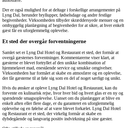
atmosfære.
Der er også mulighed for at deltage i forskellige arrangementer på
Lyng Dal, herunder bryllupper, fødselsdage og andre festlige
begivenheder. Virksomheden tilbyder skræddersyede menuer og en
omhyggelig planlægning af begivenheder for at sikre, at hver enkelt
gæst får en uforglemmelig oplevelse.
Et sted der overgår forventningerne
Samlet set er Lyng Dal Hotel og Restaurant et sted, der formår at
overgå gæsternes forventninger. Kommentarerne viser klart, at
gæsterne er blevet fortryllet af den unikke kombination af
hjemmelavet mad, enestående service og smukke omgivelser.
Virksomheden har formået at skabe en atmosfære og en oplevelse,
der får gæsterne til at føle sig som en del af noget særligt og unikt.
Hvis du ønsker at opleve Lyng Dal Hotel og Restaurant, kan du
forvente en kulinarisk rejse, hvor hver bid og hvert glas er en ny og
spændende smagsoplevelse. Uanset om du planlægger at blive en
enkelt aften eller flere dage, er du garanteret en uforglemmelig
oplevelse og en følelse af at være blevet forkælet. Lyng Dal Hotel
og Restaurant er et sted, der virkelig formår at skabe en
dybdegående og langvarig positiv indvirkning på sine gæster.