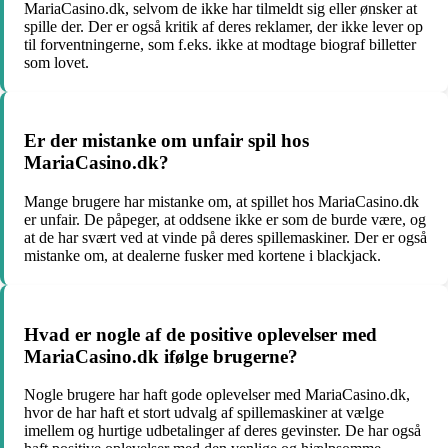
MariaCasino.dk, selvom de ikke har tilmeldt sig eller ønsker at
spille der. Der er også kritik af deres reklamer, der ikke lever op
til forventningerne, som f.eks. ikke at modtage biograf billetter
som lovet.
Er der mistanke om unfair spil hos
MariaCasino.dk?
Mange brugere har mistanke om, at spillet hos MariaCasino.dk
er unfair. De påpeger, at oddsene ikke er som de burde være, og
at de har svært ved at vinde på deres spillemaskiner. Der er også
mistanke om, at dealerne fusker med kortene i blackjack.
Hvad er nogle af de positive oplevelser med
MariaCasino.dk ifølge brugerne?
Nogle brugere har haft gode oplevelser med MariaCasino.dk,
hvor de har haft et stort udvalg af spillemaskiner at vælge
imellem og hurtige udbetalinger af deres gevinster. De har også