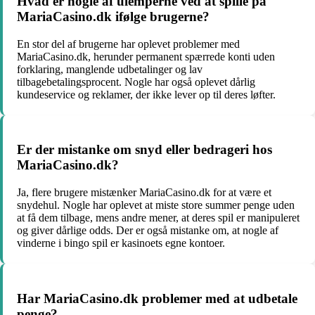
Hvad er nogle af ulemperne ved at spille på
MariaCasino.dk ifølge brugerne?
En stor del af brugerne har oplevet problemer med
MariaCasino.dk, herunder permanent spærrede konti uden
forklaring, manglende udbetalinger og lav
tilbagebetalingsprocent. Nogle har også oplevet dårlig
kundeservice og reklamer, der ikke lever op til deres løfter.
Er der mistanke om snyd eller bedrageri hos
MariaCasino.dk?
Ja, flere brugere mistænker MariaCasino.dk for at være et
snydehul. Nogle har oplevet at miste store summer penge uden
at få dem tilbage, mens andre mener, at deres spil er manipuleret
og giver dårlige odds. Der er også mistanke om, at nogle af
vinderne i bingo spil er kasinoets egne kontoer.
Har MariaCasino.dk problemer med at udbetale
penge?