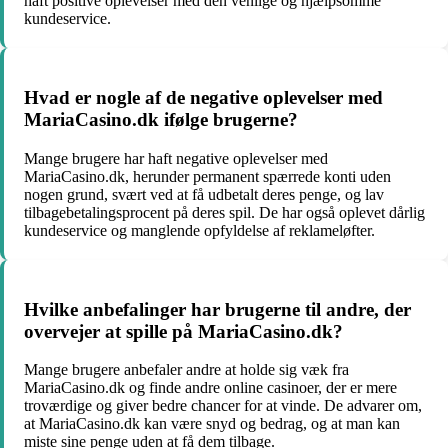
haft positive oplevelser med den venlige og hjælpsomme
kundeservice.
Hvad er nogle af de negative oplevelser med
MariaCasino.dk ifølge brugerne?
Mange brugere har haft negative oplevelser med
MariaCasino.dk, herunder permanent spærrede konti uden
nogen grund, svært ved at få udbetalt deres penge, og lav
tilbagebetalingsprocent på deres spil. De har også oplevet dårlig
kundeservice og manglende opfyldelse af reklameløfter.
Hvilke anbefalinger har brugerne til andre, der
overvejer at spille på MariaCasino.dk?
Mange brugere anbefaler andre at holde sig væk fra
MariaCasino.dk og finde andre online casinoer, der er mere
troværdige og giver bedre chancer for at vinde. De advarer om,
at MariaCasino.dk kan være snyd og bedrag, og at man kan
miste sine penge uden at få dem tilbage.