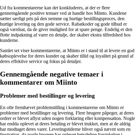
Ud fra kommentarerne kan det konkluderes, at der er flere
gennemgående positive temaer ved at handle hos Miinto. Kundene
sætter særligt pris på den nemme og hurtige bestillingsproces, den
hurtige levering og den gode service. Rabatkoder og gode tilbud er
også værdsat, da de giver mulighed for at spare penge. Endelig er den
flotte indpakning af varer en detalje, der skaber ekstra tilfredshed hos
kunderne.
Samlet set viser kommentarerne, at Miinto er i stand til at levere en god
købsoplevelse for deres kunder og skaber tillid og loyalitet på grund af
deres effektive service og fokus på detaljer.
Gennemgående negative temaer i
kommentarer om Miinto
Problemer med bestillinger og levering
En ofte fremhævet problemstilling i kommentarerne om Miinto er
problemer med bestillinger og levering. Flere brugere påpeger, at deres
ordrer er blevet aflyst uden nogen forklaring eller kompensation. Nogle
har endda oplevet at deres betaling er blevet trukket, men at de aldrig
har modtaget deres varer. Leveringstiderne bliver også nævnt som en
frustration, da nogle brugere har oplevet betydelige forsinkelser i