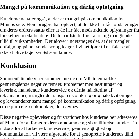
Mangel på kommunikation og dårlig opfølgning
Kunderne nævner også, at der er mangel på kommunikation fra
Miintos side. Flere brugere har oplevet, at de ikke har fået opdateringer
om deres ordrers status eller at de har fået modstridende oplysninger fra
forskellige medarbejdere. Dette har ført til frustration og manglende
tillid til virksomheden. Derudover understreges det, at der mangler
opfølgning på henvendelser og klager, hvilket fører til en følelse af
ikke at blive taget seriøst som kunde.
Konklusion
Sammenfattende viser kommentarerne om Miinto en række
gennemgående negative temaer. Problemer med bestillinger og
levering, manglende kundeservice og dårlig håndtering af
reklamationer, manglende transparens omkring originale kvitteringer
og leverandører samt mangel på kommunikation og dårlig opfølgning
er de primære kritikpunkter, der nævnes.
Disse negative oplevelser og frustrationer hos kunderne bør adresseres
af Miinto for at forbedre deres omdømme og sikre tilfredse kunder. En
indsats for at forbedre kundeservice, gennemsigtighed og
kommunikation vil være afgørende for at genoprette kundernes tillid