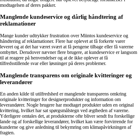
modtagelsen af deres pakker.
Manglende kundeservice og dårlig håndtering af
reklamationer
Mange kunder udtrykker frustration over Miintos kundeservice og
håndtering af reklamationer. Flere har oplevet at få forkerte varer
leveret og at det har været svært at få pengene tilbage eller få varerne
ombyttet. Derudover nævner flere brugere, at kundeservice er langsom
til at reagere på henvendelser og at de ikke oplever at få
tilfredsstillende svar eller løsninger på deres problemer.
Manglende transparens om originale kvitteringer og
leverandører
En anden kilde til utilfredshed er manglende transparens omkring
originale kvitteringer for designerprodukter og information om
leverandører. Nogle brugere har modtaget produkter uden en original
kvittering, hvilket har sat spørgsmålstegn ved ægtheden af ​​varerne.
Yderligere omtales det, at produkterne ofte bliver sendt fra forskellige
lande og af forskellige leverandører, hvilket kan være forvirrende for
kunderne og give anledning til bekymring om klimapåvirkningen af ​​
fragten.