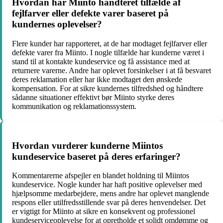
Hvordan har Miinto håndteret tilfælde af
fejlfarver eller defekte varer baseret på
kundernes oplevelser?
Flere kunder har rapporteret, at de har modtaget fejlfarver eller
defekte varer fra Miinto. I nogle tilfælde har kunderne været i
stand til at kontakte kundeservice og få assistance med at
returnere varerne. Andre har oplevet forsinkelser i at få besvaret
deres reklamation eller har ikke modtaget den ønskede
kompensation. For at sikre kundernes tilfredshed og håndtere
sådanne situationer effektivt bør Miinto styrke deres
kommunikation og reklamationssystem.
Hvordan vurderer kunderne Miintos
kundeservice baseret på deres erfaringer?
Kommentarerne afspejler en blandet holdning til Miintos
kundeservice. Nogle kunder har haft positive oplevelser med
hjælpsomme medarbejdere, mens andre har oplevet manglende
respons eller utilfredsstillende svar på deres henvendelser. Det
er vigtigt for Miinto at sikre en konsekvent og professionel
kundeserviceoplevelse for at opretholde et solidt omdømme og