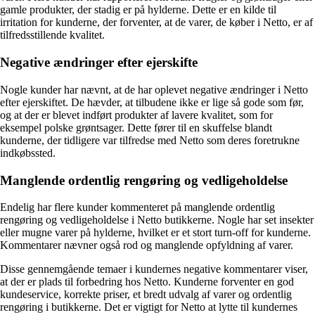
gamle produkter, der stadig er på hylderne. Dette er en kilde til
irritation for kunderne, der forventer, at de varer, de køber i Netto, er af
tilfredsstillende kvalitet.
Negative ændringer efter ejerskifte
Nogle kunder har nævnt, at de har oplevet negative ændringer i Netto
efter ejerskiftet. De hævder, at tilbudene ikke er lige så gode som før,
og at der er blevet indført produkter af lavere kvalitet, som for
eksempel polske grøntsager. Dette fører til en skuffelse blandt
kunderne, der tidligere var tilfredse med Netto som deres foretrukne
indkøbssted.
Manglende ordentlig rengøring og vedligeholdelse
Endelig har flere kunder kommenteret på manglende ordentlig
rengøring og vedligeholdelse i Netto butikkerne. Nogle har set insekter
eller mugne varer på hylderne, hvilket er et stort turn-off for kunderne.
Kommentarer nævner også rod og manglende opfyldning af varer.
Disse gennemgående temaer i kundernes negative kommentarer viser,
at der er plads til forbedring hos Netto. Kunderne forventer en god
kundeservice, korrekte priser, et bredt udvalg af varer og ordentlig
rengøring i butikkerne. Det er vigtigt for Netto at lytte til kundernes