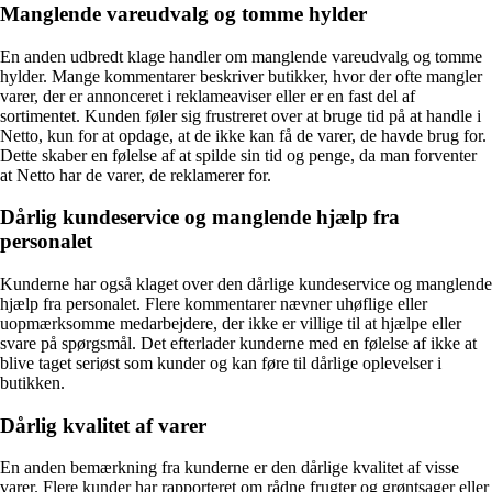
Manglende vareudvalg og tomme hylder
En anden udbredt klage handler om manglende vareudvalg og tomme
hylder. Mange kommentarer beskriver butikker, hvor der ofte mangler
varer, der er annonceret i reklameaviser eller er en fast del af
sortimentet. Kunden føler sig frustreret over at bruge tid på at handle i
Netto, kun for at opdage, at de ikke kan få de varer, de havde brug for.
Dette skaber en følelse af at spilde sin tid og penge, da man forventer
at Netto har de varer, de reklamerer for.
Dårlig kundeservice og manglende hjælp fra
personalet
Kunderne har også klaget over den dårlige kundeservice og manglende
hjælp fra personalet. Flere kommentarer nævner uhøflige eller
uopmærksomme medarbejdere, der ikke er villige til at hjælpe eller
svare på spørgsmål. Det efterlader kunderne med en følelse af ikke at
blive taget seriøst som kunder og kan føre til dårlige oplevelser i
butikken.
Dårlig kvalitet af varer
En anden bemærkning fra kunderne er den dårlige kvalitet af visse
varer. Flere kunder har rapporteret om rådne frugter og grøntsager eller