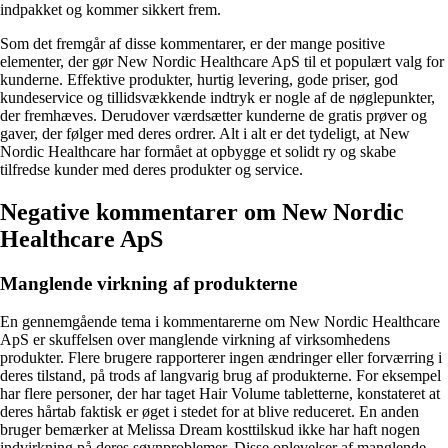
indpakket og kommer sikkert frem.
Som det fremgår af disse kommentarer, er der mange positive
elementer, der gør New Nordic Healthcare ApS til et populært valg for
kunderne. Effektive produkter, hurtig levering, gode priser, god
kundeservice og tillidsvækkende indtryk er nogle af de nøglepunkter,
der fremhæves. Derudover værdsætter kunderne de gratis prøver og
gaver, der følger med deres ordrer. Alt i alt er det tydeligt, at New
Nordic Healthcare har formået at opbygge et solidt ry og skabe
tilfredse kunder med deres produkter og service.
Negative kommentarer om New Nordic
Healthcare ApS
Manglende virkning af produkterne
En gennemgående tema i kommentarerne om New Nordic Healthcare
ApS er skuffelsen over manglende virkning af virksomhedens
produkter. Flere brugere rapporterer ingen ændringer eller forværring i
deres tilstand, på trods af langvarig brug af produkterne. For eksempel
har flere personer, der har taget Hair Volume tabletterne, konstateret at
deres hårtab faktisk er øget i stedet for at blive reduceret. En anden
bruger bemærker at Melissa Dream kosttilskud ikke har haft nogen
indvirkning på deres søvnproblemer. Disse oplevelser af manglende