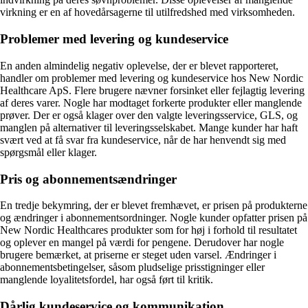
virkning er en af hovedårsagerne til utilfredshed med virksomheden.
Problemer med levering og kundeservice
En anden almindelig negativ oplevelse, der er blevet rapporteret,
handler om problemer med levering og kundeservice hos New Nordic
Healthcare ApS. Flere brugere nævner forsinket eller fejlagtig levering
af deres varer. Nogle har modtaget forkerte produkter eller manglende
prøver. Der er også klager over den valgte leveringsservice, GLS, og
manglen på alternativer til leveringsselskabet. Mange kunder har haft
svært ved at få svar fra kundeservice, når de har henvendt sig med
spørgsmål eller klager.
Pris og abonnementsændringer
En tredje bekymring, der er blevet fremhævet, er prisen på produkterne
og ændringer i abonnementsordninger. Nogle kunder opfatter prisen på
New Nordic Healthcares produkter som for høj i forhold til resultatet
og oplever en mangel på værdi for pengene. Derudover har nogle
brugere bemærket, at priserne er steget uden varsel. Ændringer i
abonnementsbetingelser, såsom pludselige prisstigninger eller
manglende loyalitetsfordel, har også ført til kritik.
Dårlig kundeservice og kommunikation