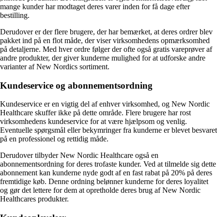
mange kunder har modtaget deres varer inden for få dage efter
bestilling.
Derudover er der flere brugere, der har bemærket, at deres ordrer blev
pakket ind på en flot måde, der viser virksomhedens opmærksomhed
på detaljerne. Med hver ordre følger der ofte også gratis vareprøver af
andre produkter, der giver kunderne mulighed for at udforske andre
varianter af New Nordics sortiment.
Kundeservice og abonnementsordning
Kundeservice er en vigtig del af enhver virksomhed, og New Nordic
Healthcare skuffer ikke på dette område. Flere brugere har rost
virksomhedens kundeservice for at være hjælpsom og venlig.
Eventuelle spørgsmål eller bekymringer fra kunderne er blevet besvaret
på en professionel og rettidig måde.
Derudover tilbyder New Nordic Healthcare også en
abonnementsordning for deres trofaste kunder. Ved at tilmelde sig dette
abonnement kan kunderne nyde godt af en fast rabat på 20% på deres
fremtidige køb. Denne ordning belønner kunderne for deres loyalitet
og gør det lettere for dem at opretholde deres brug af New Nordic
Healthcares produkter.