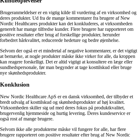
Kundeoplevelser
Brugeranmeldelser er en vigtig kilde til vurdering af en virksomhed og
deres produkter. Ud fra de mange kommentarer fra brugere af New
Nordic Healthcares produkter kan det konkluderes, at virksomheden
generelt har mange tilfredse kunder. Flere brugere har rapporteret om
positive resultater efter brug af forskellige produkter, herunder
forbedret hårkvalitet, reducerede hedeture og bedre øjenhelse.
Selvom der også er et mindretal af negative kommentarer, er det vigtigt
at bemærke, at nogle produkter måske ikke virker for alle, da kroppen
kan reagere forskelligt. Det er altid vigtigt at konsultere en læge eller
sundhedspersonale, før man begynder at tage kosttilskud eller bruge
nye skønhedsprodukter.
Konklusion
New Nordic Healthcare ApS er en dansk virksomhed, der tilbyder et
bredt udvalg af kosttilskud og skønhedsprodukter af høj kvalitet.
Virksomheden skiller sig ud med deres fokus på produktkvalitet,
brugervenlig hjemmeside og hurtig levering. Deres kundeservice er
også rost af mange brugere.
Selvom ikke alle produkterne måske vil fungere for alle, har flere
brugere rapporteret om positive resultater efter brug af New Nordic