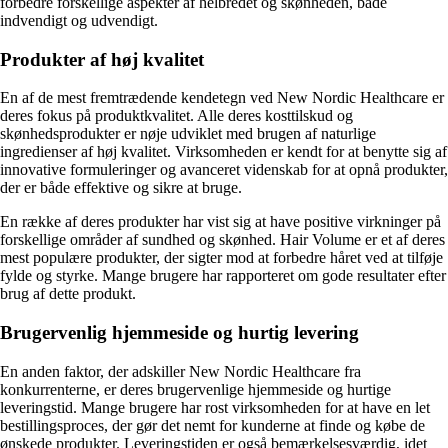
forbedre forskellige aspekter af helbredet og skønheden, både
indvendigt og udvendigt.
Produkter af høj kvalitet
En af de mest fremtrædende kendetegn ved New Nordic Healthcare er
deres fokus på produktkvalitet. Alle deres kosttilskud og
skønhedsprodukter er nøje udviklet med brugen af naturlige
ingredienser af høj kvalitet. Virksomheden er kendt for at benytte sig af
innovative formuleringer og avanceret videnskab for at opnå produkter,
der er både effektive og sikre at bruge.
En række af deres produkter har vist sig at have positive virkninger på
forskellige områder af sundhed og skønhed. Hair Volume er et af deres
mest populære produkter, der sigter mod at forbedre håret ved at tilføje
fylde og styrke. Mange brugere har rapporteret om gode resultater efter
brug af dette produkt.
Brugervenlig hjemmeside og hurtig levering
En anden faktor, der adskiller New Nordic Healthcare fra
konkurrenterne, er deres brugervenlige hjemmeside og hurtige
leveringstid. Mange brugere har rost virksomheden for at have en let
bestillingsproces, der gør det nemt for kunderne at finde og købe de
ønskede produkter. Leveringstiden er også bemærkelsesværdig, idet