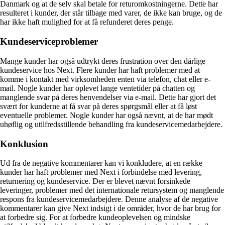
Danmark og at de selv skal betale for returomkostningerne. Dette har
resulteret i kunder, der står tilbage med varer, de ikke kan bruge, og de
har ikke haft mulighed for at få refunderet deres penge.
Kundeserviceproblemer
Mange kunder har også udtrykt deres frustration over den dårlige
kundeservice hos Next. Flere kunder har haft problemer med at
komme i kontakt med virksomheden enten via telefon, chat eller e-
mail. Nogle kunder har oplevet lange ventetider på chatten og
manglende svar på deres henvendelser via e-mail. Dette har gjort det
svært for kunderne at få svar på deres spørgsmål eller at få løst
eventuelle problemer. Nogle kunder har også nævnt, at de har mødt
uhøflig og utilfredsstillende behandling fra kundeservicemedarbejdere.
Konklusion
Ud fra de negative kommentarer kan vi konkludere, at en række
kunder har haft problemer med Next i forbindelse med levering,
returnering og kundeservice. Der er blevet nævnt forsinkede
leveringer, problemer med det internationale retursystem og manglende
respons fra kundeservicemedarbejdere. Denne analyse af de negative
kommentarer kan give Next indsigt i de områder, hvor de har brug for
at forbedre sig. For at forbedre kundeoplevelsen og mindske