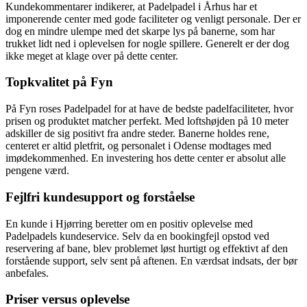
Kundekommentarer indikerer, at Padelpadel i Århus har et
imponerende center med gode faciliteter og venligt personale. Der er
dog en mindre ulempe med det skarpe lys på banerne, som har
trukket lidt ned i oplevelsen for nogle spillere. Generelt er der dog
ikke meget at klage over på dette center.
Topkvalitet på Fyn
På Fyn roses Padelpadel for at have de bedste padelfaciliteter, hvor
prisen og produktet matcher perfekt. Med loftshøjden på 10 meter
adskiller de sig positivt fra andre steder. Banerne holdes rene,
centeret er altid pletfrit, og personalet i Odense modtages med
imødekommenhed. En investering hos dette center er absolut alle
pengene værd.
Fejlfri kundesupport og forståelse
En kunde i Hjørring beretter om en positiv oplevelse med
Padelpadels kundeservice. Selv da en bookingfejl opstod ved
reservering af bane, blev problemet løst hurtigt og effektivt af den
forstående support, selv sent på aftenen. En værdsat indsats, der bør
anbefales.
Priser versus oplevelse