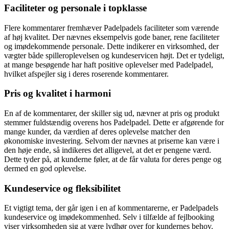
Faciliteter og personale i topklasse
Flere kommentarer fremhæver Padelpadels faciliteter som værende
af høj kvalitet. Der nævnes eksempelvis gode baner, rene faciliteter
og imødekommende personale. Dette indikerer en virksomhed, der
vægter både spilleroplevelsen og kundeservicen højt. Det er tydeligt,
at mange besøgende har haft positive oplevelser med Padelpadel,
hvilket afspejler sig i deres roserende kommentarer.
Pris og kvalitet i harmoni
En af de kommentarer, der skiller sig ud, nævner at pris og produkt
stemmer fuldstændig overens hos Padelpadel. Dette er afgørende for
mange kunder, da værdien af deres oplevelse matcher den
økonomiske investering. Selvom der nævnes at priserne kan være i
den høje ende, så indikeres det alligevel, at det er pengene værd.
Dette tyder på, at kunderne føler, at de får valuta for deres penge og
dermed en god oplevelse.
Kundeservice og fleksibilitet
Et vigtigt tema, der går igen i en af kommentarerne, er Padelpadels
kundeservice og imødekommenhed. Selv i tilfælde af fejlbooking
viser virksomheden sig at være lydhør over for kundernes behov.