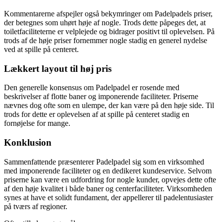
Kommentarerne afspejler også bekymringer om Padelpadels priser,
der betegnes som uhørt høje af nogle. Trods dette påpeges det, at
toiletfaciliteterne er velplejede og bidrager positivt til oplevelsen. På
trods af de høje priser fornemmer nogle stadig en generel nydelse
ved at spille på centeret.
Lækkert layout til høj pris
Den generelle konsensus om Padelpadel er rosende med
beskrivelser af flotte baner og imponerende faciliteter. Priserne
nævnes dog ofte som en ulempe, der kan være på den høje side. Til
trods for dette er oplevelsen af at spille på centeret stadig en
fornøjelse for mange.
Konklusion
Sammenfattende præsenterer Padelpadel sig som en virksomhed
med imponerende faciliteter og en dedikeret kundeservice. Selvom
priserne kan være en udfordring for nogle kunder, opvejes dette ofte
af den høje kvalitet i både baner og centerfaciliteter. Virksomheden
synes at have et solidt fundament, der appellerer til padelentusiaster
på tværs af regioner.