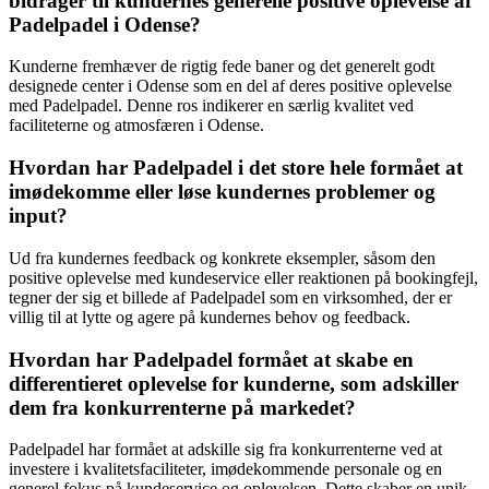
bidrager til kundernes generelle positive oplevelse af
Padelpadel i Odense?
Kunderne fremhæver de rigtig fede baner og det generelt godt
designede center i Odense som en del af deres positive oplevelse
med Padelpadel. Denne ros indikerer en særlig kvalitet ved
faciliteterne og atmosfæren i Odense.
Hvordan har Padelpadel i det store hele formået at
imødekomme eller løse kundernes problemer og
input?
Ud fra kundernes feedback og konkrete eksempler, såsom den
positive oplevelse med kundeservice eller reaktionen på bookingfejl,
tegner der sig et billede af Padelpadel som en virksomhed, der er
villig til at lytte og agere på kundernes behov og feedback.
Hvordan har Padelpadel formået at skabe en
differentieret oplevelse for kunderne, som adskiller
dem fra konkurrenterne på markedet?
Padelpadel har formået at adskille sig fra konkurrenterne ved at
investere i kvalitetsfaciliteter, imødekommende personale og en
generel fokus på kundeservice og oplevelsen. Dette skaber en unik