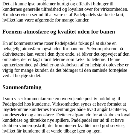
Det at kunne løse problemer hurtigt og effektivt bidrager til
kundernes generelle tilfredshed og loyalitet over for virksomheden.
Kundeservicen ser ud til at være et af Padelpadels stærkeste kort,
hvilket kan være afgørende for mange kunder.
Fornem atmosfære og kvalitet uden for banen
En af kommentarerne roser Padelpadels fokus på at skabe en
behagelig atmosfære også uden for banerne. Selvom priserne på
aktiviteterne kan være i den dyre ende, så bliver det oppvejet af den
omtanke, der er lagt i faciliteterne som f.eks. toiletterne. Denne
opmærksomhed på detaljer og skabelsen af en helstøbt oplevelse er
vigtig for mange kunder, da det bidrager til den samlede fornøjelse
ved at besøge stedet.
Sammenfatning
I sum viser kommentarerne en overvejende positiv holdning til
Padelpadel hos kunderne. Virksomheden synes at have formået at
imødekomme kundernes forventninger både hvad angår faciliteter,
kundeservice og atmosfære. Dette er afgørende for at skabe en loyal
kundebase og tiltrække nye spillere. Padelpadel ser ud til at have
skabt en vinderopskrift, der kombinerer kvalitet med god service,
hvilket får kunderne til at vende tilbage igen og igen.