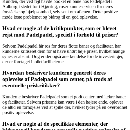
Kunden, der ved fejl havde booket en bane hos Padelpadel i
Aalborg i stedet for i Hjørring, roser kundeservicen for deres
forståelse og hjælpsomhed, selv sent om aftenen. Dette positive
møde løste problemet og bidrog til en god oplevelse.
Hvad er nogle af de kritikpunkter, som er blevet
rejst mod Padelpadel, specielt i forhold til priser?
Selvom Padelpadel får ros for deres flotte baner og faciliteter, har
kunderne kritiseret dem for at have uhørt høje priser, hvilket mange
synes er absurt. Dog er der også anerkendelse for de investeringer,
der er foretaget i toiletfaciliteterne.
Hvordan beskriver kunderne generelt deres
oplevelse af Padelpadel som center, på trods af
eventuelle priskritikker?
Kunderne beskriver Padelpadel som et godt center med lækre baner
og faciliteter. Selvom priserne kan være i den højere ende, oplever
de altid en fornøjelse ved at spille der, hvilket tyder på en overordnet
positiv oplevelse.
Hvad er nogle af de specifikke elementer, der