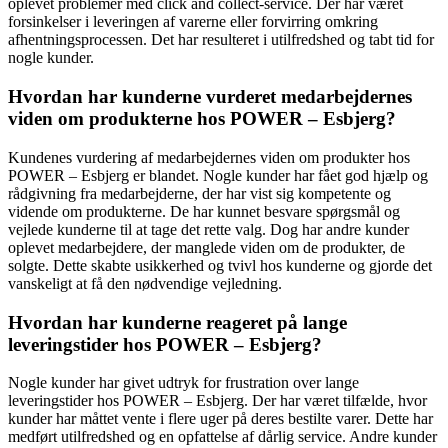
oplevet problemer med click and collect-service. Der har været
forsinkelser i leveringen af varerne eller forvirring omkring
afhentningsprocessen. Det har resulteret i utilfredshed og tabt tid for
nogle kunder.
Hvordan har kunderne vurderet medarbejdernes
viden om produkterne hos POWER – Esbjerg?
Kundenes vurdering af medarbejdernes viden om produkter hos
POWER – Esbjerg er blandet. Nogle kunder har fået god hjælp og
rådgivning fra medarbejderne, der har vist sig kompetente og
vidende om produkterne. De har kunnet besvare spørgsmål og
vejlede kunderne til at tage det rette valg. Dog har andre kunder
oplevet medarbejdere, der manglede viden om de produkter, de
solgte. Dette skabte usikkerhed og tvivl hos kunderne og gjorde det
vanskeligt at få den nødvendige vejledning.
Hvordan har kunderne reageret på lange
leveringstider hos POWER – Esbjerg?
Nogle kunder har givet udtryk for frustration over lange
leveringstider hos POWER – Esbjerg. Der har været tilfælde, hvor
kunder har måttet vente i flere uger på deres bestilte varer. Dette har
medført utilfredshed og en opfattelse af dårlig service. Andre kunder