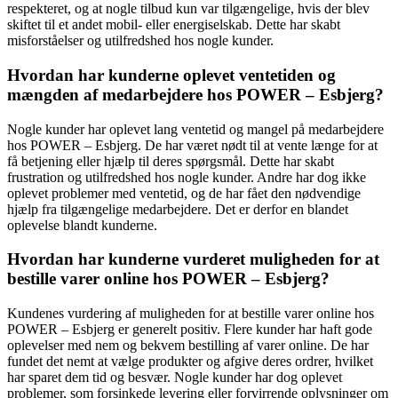
respekteret, og at nogle tilbud kun var tilgængelige, hvis der blev
skiftet til et andet mobil- eller energiselskab. Dette har skabt
misforståelser og utilfredshed hos nogle kunder.
Hvordan har kunderne oplevet ventetiden og
mængden af medarbejdere hos POWER – Esbjerg?
Nogle kunder har oplevet lang ventetid og mangel på medarbejdere
hos POWER – Esbjerg. De har været nødt til at vente længe for at
få betjening eller hjælp til deres spørgsmål. Dette har skabt
frustration og utilfredshed hos nogle kunder. Andre har dog ikke
oplevet problemer med ventetid, og de har fået den nødvendige
hjælp fra tilgængelige medarbejdere. Det er derfor en blandet
oplevelse blandt kunderne.
Hvordan har kunderne vurderet muligheden for at
bestille varer online hos POWER – Esbjerg?
Kundenes vurdering af muligheden for at bestille varer online hos
POWER – Esbjerg er generelt positiv. Flere kunder har haft gode
oplevelser med nem og bekvem bestilling af varer online. De har
fundet det nemt at vælge produkter og afgive deres ordrer, hvilket
har sparet dem tid og besvær. Nogle kunder har dog oplevet
problemer, som forsinkede levering eller forvirrende oplysninger om