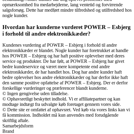
opmærksomhed fra medarbejderne, lang ventetid og forvirrende
salgsforsøg. Dette har medført mindre tilfredshed og utilfredshed hos
nogle kunder.
Hvordan har kunderne vurderet POWER – Esbjerg
i forhold til andre elektronikkæder?
Kundenes vurdering af POWER – Esbjerg i forhold til andre
elektronikkæder er blandet. Nogle kunder har foretrukket at handle
hos POWER – Esbjerg og har haft positive oplevelser med deres
service og produkter. De har følt, at POWER – Esbjerg har givet
bedre kundeservice og været mere kompetente end andre
elektronikkæder, de har handlet hos. Dog har andre kunder haft
bedre oplevelser hos andre elektronikkæder og har derfor ikke haft
den samme positive opfattelse af POWER – Esbjerg. Der er derfor
forskellige vurderinger og præferencer blandt kunderne.
© Ingen gengivelse uden tilladelse.
© Ophavsretligt beskyttet indhold. Vi er affiliatepartner og kan
modtage indtægt fra udvalgte køb foretaget gennem vores side.
© Dette site er omfattet af ophavsret. Ved køb via vores links kan vi
få kommission. Indholdet må kun anvendes med forudgående
skriftlig aftale.
Samarbejdsform
Brand