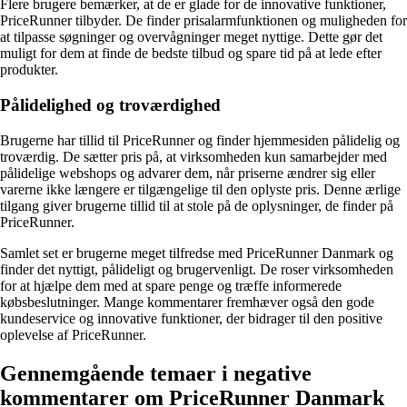
Flere brugere bemærker, at de er glade for de innovative funktioner,
PriceRunner tilbyder. De finder prisalarmfunktionen og muligheden for
at tilpasse søgninger og overvågninger meget nyttige. Dette gør det
muligt for dem at finde de bedste tilbud og spare tid på at lede efter
produkter.
Pålidelighed og troværdighed
Brugerne har tillid til PriceRunner og finder hjemmesiden pålidelig og
troværdig. De sætter pris på, at virksomheden kun samarbejder med
pålidelige webshops og advarer dem, når priserne ændrer sig eller
varerne ikke længere er tilgængelige til den oplyste pris. Denne ærlige
tilgang giver brugerne tillid til at stole på de oplysninger, de finder på
PriceRunner.
Samlet set er brugerne meget tilfredse med PriceRunner Danmark og
finder det nyttigt, pålideligt og brugervenligt. De roser virksomheden
for at hjælpe dem med at spare penge og træffe informerede
købsbeslutninger. Mange kommentarer fremhæver også den gode
kundeservice og innovative funktioner, der bidrager til den positive
oplevelse af PriceRunner.
Gennemgående temaer i negative
kommentarer om PriceRunner Danmark