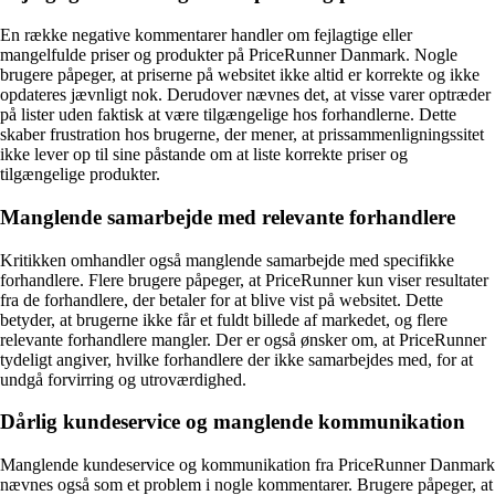
En række negative kommentarer handler om fejlagtige eller
mangelfulde priser og produkter på PriceRunner Danmark. Nogle
brugere påpeger, at priserne på websitet ikke altid er korrekte og ikke
opdateres jævnligt nok. Derudover nævnes det, at visse varer optræder
på lister uden faktisk at være tilgængelige hos forhandlerne. Dette
skaber frustration hos brugerne, der mener, at prissammenligningssitet
ikke lever op til sine påstande om at liste korrekte priser og
tilgængelige produkter.
Manglende samarbejde med relevante forhandlere
Kritikken omhandler også manglende samarbejde med specifikke
forhandlere. Flere brugere påpeger, at PriceRunner kun viser resultater
fra de forhandlere, der betaler for at blive vist på websitet. Dette
betyder, at brugerne ikke får et fuldt billede af markedet, og flere
relevante forhandlere mangler. Der er også ønsker om, at PriceRunner
tydeligt angiver, hvilke forhandlere der ikke samarbejdes med, for at
undgå forvirring og utroværdighed.
Dårlig kundeservice og manglende kommunikation
Manglende kundeservice og kommunikation fra PriceRunner Danmark
nævnes også som et problem i nogle kommentarer. Brugere påpeger, at