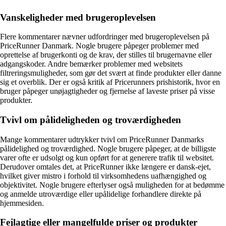
Vanskeligheder med brugeroplevelsen
Flere kommentarer nævner udfordringer med brugeroplevelsen på
PriceRunner Danmark. Nogle brugere påpeger problemer med
oprettelse af brugerkonti og de krav, der stilles til brugernavne eller
adgangskoder. Andre bemærker problemer med websitets
filtreringsmuligheder, som gør det svært at finde produkter eller danne
sig et overblik. Der er også kritik af Pricerunners prishistorik, hvor en
bruger påpeger unøjagtigheder og fjernelse af laveste priser på visse
produkter.
Tvivl om pålideligheden og troværdigheden
Mange kommentarer udtrykker tvivl om PriceRunner Danmarks
pålidelighed og troværdighed. Nogle brugere påpeger, at de billigste
varer ofte er udsolgt og kun opført for at generere trafik til websitet.
Derudover omtales det, at PriceRunner ikke længere er dansk-ejet,
hvilket giver mistro i forhold til virksomhedens uafhængighed og
objektivitet. Nogle brugere efterlyser også muligheden for at bedømme
og anmelde utroværdige eller upålidelige forhandlere direkte på
hjemmesiden.
Fejlagtige eller mangelfulde priser og produkter