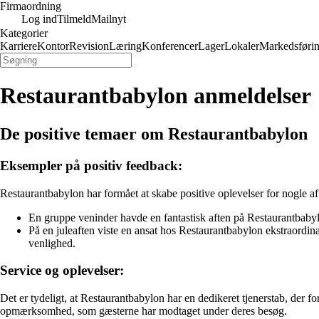
Firmaordning
Log ind
Tilmeld
Mailnyt
Kategorier
Karriere
Kontor
Revision
Læring
Konferencer
Lager
Lokaler
Markedsføri
Restaurantbabylon anmeldelser
De positive temaer om Restaurantbabylon
Eksempler på positiv feedback:
Restaurantbabylon har formået at skabe positive oplevelser for nogle af 
En gruppe veninder havde en fantastisk aften på Restaurantbaby
På en juleaften viste en ansat hos Restaurantbabylon ekstraordinæ
venlighed.
Service og oplevelser:
Det er tydeligt, at Restaurantbabylon har en dedikeret tjenerstab, der
opmærksomhed, som gæsterne har modtaget under deres besøg.