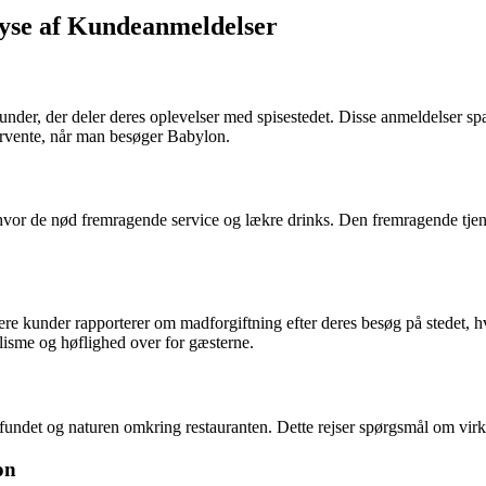
yse af Kundeanmeldelser
der, der deler deres oplevelser med spisestedet. Disse anmeldelser spæn
forvente, når man besøger Babylon.
hvor de nød fremragende service og lækre drinks. Den fremragende tje
e kunder rapporterer om madforgiftning efter deres besøg på stedet, hv
nalisme og høflighed over for gæsterne.
fundet og naturen omkring restauranten. Dette rejser spørgsmål om vir
on