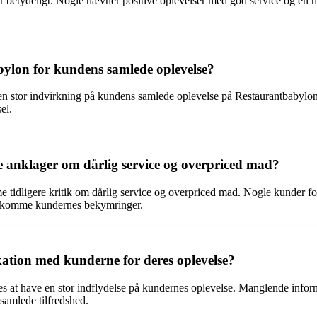
r betydeligt. Nogle nævner positive oplevelser med god service og en 
bylon for kundens samlede oplevelse?
r en stor indvirkning på kundens samlede oplevelse på Restaurantbaby
el.
 anklager om dårlig service og overpriced mad?
me tidligere kritik om dårlig service og overpriced mad. Nogle kunder
ødekomme kundernes bekymringer.
ation med kunderne for deres oplevelse?
t have en stor indflydelse på kundernes oplevelse. Manglende inform
 samlede tilfredshed.