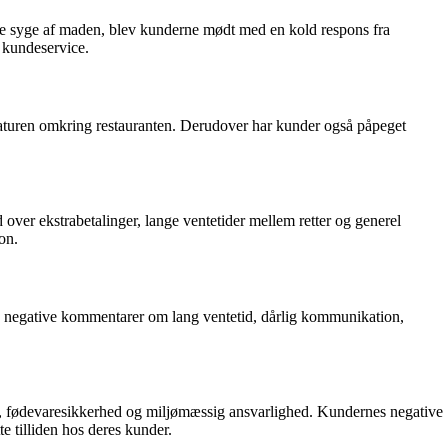
blive syge af maden, blev kunderne mødt med en kold respons fra
g kundeservice.
 naturen omkring restauranten. Derudover har kunder også påpeget
over ekstrabetalinger, lange ventetider mellem retter og generel
on.
ge negative kommentarer om lang ventetid, dårlig kommunikation,
d, fødevaresikkerhed og miljømæssig ansvarlighed. Kundernes negative
e tilliden hos deres kunder.