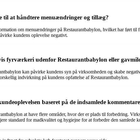
til at håndtere menuændringer og tillæg?
rmation om menuændringer på Restaurantbabylon, hvilket har ført til f
virke kundens oplevelse negativt.
is fyrværkeri udenfor Restaurantbabylon eller gavmi
rantbabylon kan påvirke kundens syn på virksomheden og skabe negativ
forskellig indvirkning på kundens opfattelse af Restaurantbabylon.
kundeoplevelsen baseret på de indsamlede kommentar
ntbabylon at have flere områder, hvor der er plads til forbedring. V
ere standard for madkvalitet og hygiejne for at forbedre den samlede 