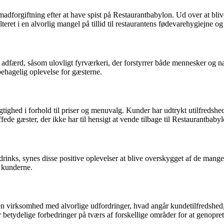
 af madforgiftning efter at have spist på Restaurantbabylon. Ud over at 
ret i en alvorlig mangel på tillid til restaurantens fødevarehygiejne o
ig adfærd, såsom ulovligt fyrværkeri, der forstyrrer både mennesker og
ubehagelig oplevelse for gæsterne.
ghed i forhold til priser og menuvalg. Kunder har udtrykt utilfredshed 
ede gæster, der ikke har til hensigt at vende tilbage til Restaurantbabyl
rinks, synes disse positive oplevelser at blive overskygget af de man
f kunderne.
en virksomhed med alvorlige udfordringer, hvad angår kundetilfredshe
etydelige forbedringer på tværs af forskellige områder for at genoprett