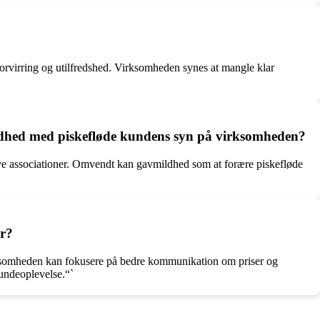
orvirring og utilfredshed. Virksomheden synes at mangle klar
ldhed med piskefløde kundens syn på virksomheden?
e associationer. Omvendt kan gavmildhed som at forære piskefløde
er?
irksomheden kan fokusere på bedre kommunikation om priser og
kundeoplevelse.“`