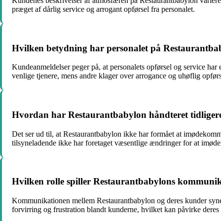
Kundenes beskrivelser af atmosfæren på Restaurantbabylon variere
præget af dårlig service og arrogant opførsel fra personalet.
Hvilken betydning har personalet på Restaurantba
Kundeanmeldelser peger på, at personalets opførsel og service ha
venlige tjenere, mens andre klager over arrogance og uhøflig opførs
Hvordan har Restaurantbabylon håndteret tidligere
Det ser ud til, at Restaurantbabylon ikke har formået at imødekom
tilsyneladende ikke har foretaget væsentlige ændringer for at im
Hvilken rolle spiller Restaurantbabylons kommunik
Kommunikationen mellem Restaurantbabylon og deres kunder synes a
forvirring og frustration blandt kunderne, hvilket kan påvirke deres