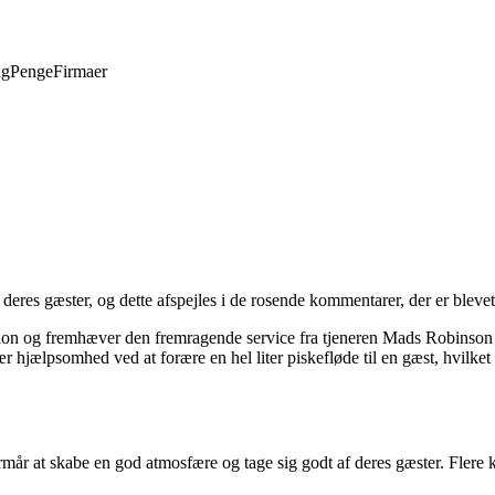
ng
Penge
Firmaer
deres gæster, og dette afspejles i de rosende kommentarer, der er blevet
lon og fremhæver den fremragende service fra tjeneren Mads Robinson 
r hjælpsomhed ved at forære en hel liter piskefløde til en gæst, hvilke
 formår at skabe en god atmosfære og tage sig godt af deres gæster. Fle