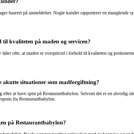
kunder?
eklager baseret på anmeldelser. Nogle kunder rapporterer en manglende
 til kvaliteten på maden og servicen?
øler ofte, at maden er overpriced i forhold til kvaliteten og portionern
e akutte situationer som madforgiftning?
 efter at have spist på Restaurantbabylon. Selvom det er en alvorlig situ
espons fra Restaurantbabylon.
gen på Restaurantbabylon?