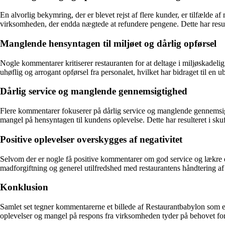
En alvorlig bekymring, der er blevet rejst af flere kunder, er tilfælde
virksomheden, der endda nægtede at refundere pengene. Dette har resulte
Manglende hensyntagen til miljøet og dårlig opførsel
Nogle kommentarer kritiserer restauranten for at deltage i miljøskadel
uhøflig og arrogant opførsel fra personalet, hvilket har bidraget til en 
Dårlig service og manglende gennemsigtighed
Flere kommentarer fokuserer på dårlig service og manglende gennemsigti
mangel på hensyntagen til kundens oplevelse. Dette har resulteret i skuff
Positive oplevelser overskygges af negativitet
Selvom der er nogle få positive kommentarer om god service og lækre d
madforgiftning og generel utilfredshed med restaurantens håndtering a
Konklusion
Samlet set tegner kommentarerne et billede af Restaurantbabylon som 
oplevelser og mangel på respons fra virksomheden tyder på behovet for b