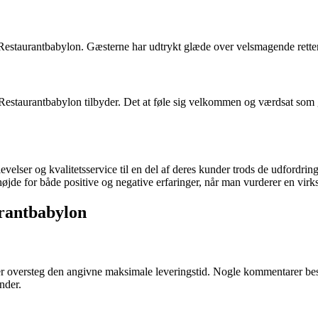
staurantbabylon. Gæsterne har udtrykt glæde over velsmagende retter og
staurantbabylon tilbyder. Det at føle sig velkommen og værdsat som gæ
oplevelser og kvalitetsservice til en del af deres kunder trods de udfordr
ge højde for både positive og negative erfaringer, når man vurderer en 
rantbabylon
der oversteg den angivne maksimale leveringstid. Nogle kommentarer bes
nder.