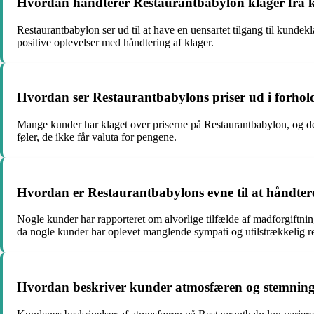
Hvordan håndterer Restaurantbabylon klager fra 
Restaurantbabylon ser ud til at have en uensartet tilgang til kund
positive oplevelser med håndtering af klager.
Hvordan ser Restaurantbabylons priser ud i forhold
Mange kunder har klaget over priserne på Restaurantbabylon, og de f
føler, de ikke får valuta for pengene.
Hvordan er Restaurantbabylons evne til at håndter
Nogle kunder har rapporteret om alvorlige tilfælde af madforgiftning
da nogle kunder har oplevet manglende sympati og utilstrækkelig r
Hvordan beskriver kunder atmosfæren og stemnin