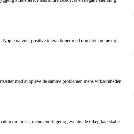
hyggelig atmosfære, mens andre beskriver en negativ stemning
lon. Nogle nævner positive interaktioner med opmærksomme og
 fortsætter med at opleve de samme problemer, mens virksomheden
ation om priser, menuændringer og eventuelle tillæg kan skabe