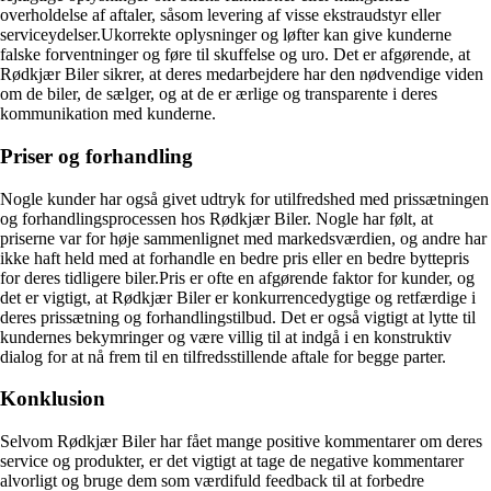
overholdelse af aftaler, såsom levering af visse ekstraudstyr eller
serviceydelser.Ukorrekte oplysninger og løfter kan give kunderne
falske forventninger og føre til skuffelse og uro. Det er afgørende, at
Rødkjær Biler sikrer, at deres medarbejdere har den nødvendige viden
om de biler, de sælger, og at de er ærlige og transparente i deres
kommunikation med kunderne.
Priser og forhandling
Nogle kunder har også givet udtryk for utilfredshed med prissætningen
og forhandlingsprocessen hos Rødkjær Biler. Nogle har følt, at
priserne var for høje sammenlignet med markedsværdien, og andre har
ikke haft held med at forhandle en bedre pris eller en bedre byttepris
for deres tidligere biler.Pris er ofte en afgørende faktor for kunder, og
det er vigtigt, at Rødkjær Biler er konkurrencedygtige og retfærdige i
deres prissætning og forhandlingstilbud. Det er også vigtigt at lytte til
kundernes bekymringer og være villig til at indgå i en konstruktiv
dialog for at nå frem til en tilfredsstillende aftale for begge parter.
Konklusion
Selvom Rødkjær Biler har fået mange positive kommentarer om deres
service og produkter, er det vigtigt at tage de negative kommentarer
alvorligt og bruge dem som værdifuld feedback til at forbedre