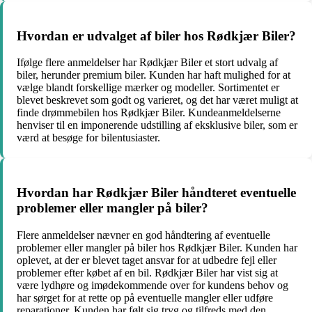
Hvordan er udvalget af biler hos Rødkjær Biler?
Ifølge flere anmeldelser har Rødkjær Biler et stort udvalg af
biler, herunder premium biler. Kunden har haft mulighed for at
vælge blandt forskellige mærker og modeller. Sortimentet er
blevet beskrevet som godt og varieret, og det har været muligt at
finde drømmebilen hos Rødkjær Biler. Kundeanmeldelserne
henviser til en imponerende udstilling af eksklusive biler, som er
værd at besøge for bilentusiaster.
Hvordan har Rødkjær Biler håndteret eventuelle
problemer eller mangler på biler?
Flere anmeldelser nævner en god håndtering af eventuelle
problemer eller mangler på biler hos Rødkjær Biler. Kunden har
oplevet, at der er blevet taget ansvar for at udbedre fejl eller
problemer efter købet af en bil. Rødkjær Biler har vist sig at
være lydhøre og imødekommende over for kundens behov og
har sørget for at rette op på eventuelle mangler eller udføre
reparationer. Kunden har følt sig tryg og tilfreds med den