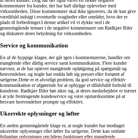
af deres kunder. Dog har der også været en række negative
kommentarer fra kunder, der har haft dårlige oplevelser med
virksomheden. Disse kommentarer skal ikke ignoreres, da de kan give
værdifuld indsigt i eventuelle svagheder eller områder, hvor der er
plads til forbedringer.I denne artikel vil vi dykke ned i de
gennemgående temaer i de negative kommentarer om Rødkjær Biler
og diskutere deres betydning for virksomheden.
Service og kommunikation
En af de hyppige klager, der går igen i kommentarerne, handler om
manglende eller dårlig service samt kommunikation. Flere kunder
nævner, at de har oplevet manglende opfølgning på spørgsmål og
henvendelser, og nogle har endda følt sig presset eller forsømt af
sælgerne.Dette er et alvorligt problem, da god service og effektiv
kommunikation er afgørende for at opbygge et tillidsfuldt forhold til
kunderne. Rødkjær Biler bør sikre sig, at deres medarbejdere er trænet
i at yde fremragende kundeservice og være opmærksomme på at
besvare henvendelser prompte og effektivt.
Ukorrekte oplysninger og løfter
En anden gennemgående klage er, at nogle kunder har modtaget
ukorrekte oplysninger eller løfter fra sælgerne. Dette kan omfatte
fejlagtige oplysninger om bilens funktioner eller manglende