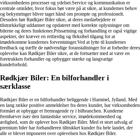
virksomhedens processer og ydelser.Service og kommunikation er
centrale områder, hvor fokus bør være på at sikre, at kundernes behov
og bekymringer bliver taget hånd om prompte og professionelt.
Desuden bør Rødkjær Biler sikre, at deres medarbejdere er
tilstrækkeligt uddannet og opdateret med korrekte oplysninger om
bilerne og deres funktioner.Prissætning og forhandling er også vigtige
aspekter, der kræver en retfærdig og fleksibel tilgang for at
imødekomme kundernes forventninger.Ved at lytte til kundernes
feedback og træffe de nødvendige foranstaltninger for at forbedre deres
oplevelse kan Rødkjær Biler sikre, at de fortsætter med at være en
foretrukken forhandler og opbygger stærke og langvarige
kundeforhold.
Rødkjær Biler: En bilforhandler i
særklasse
Rødkjær Biler er en bilforhandler beliggende i Hammel, Jylland. Med
en lang række positive anmeldelser fra deres kunder, har virksomheden
formået at opbygge et fremragende ry i bilbranchen. Kunderne
fremhæver især den fantastiske service, imødekommenhed og
ærlighed, som de oplever hos Rødkjær Biler. Med et stort udvalg af
premium biler har forhandleren tiltrukket kunder fra hele landet, der
alle er blevet imponeret over oplevelsen hos Rødkjær Biler.