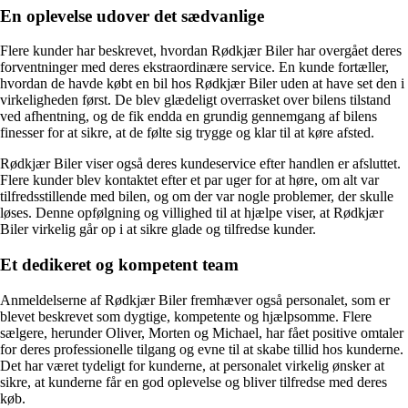
En oplevelse udover det sædvanlige
Flere kunder har beskrevet, hvordan Rødkjær Biler har overgået deres
forventninger med deres ekstraordinære service. En kunde fortæller,
hvordan de havde købt en bil hos Rødkjær Biler uden at have set den i
virkeligheden først. De blev glædeligt overrasket over bilens tilstand
ved afhentning, og de fik endda en grundig gennemgang af bilens
finesser for at sikre, at de følte sig trygge og klar til at køre afsted.
Rødkjær Biler viser også deres kundeservice efter handlen er afsluttet.
Flere kunder blev kontaktet efter et par uger for at høre, om alt var
tilfredsstillende med bilen, og om der var nogle problemer, der skulle
løses. Denne opfølgning og villighed til at hjælpe viser, at Rødkjær
Biler virkelig går op i at sikre glade og tilfredse kunder.
Et dedikeret og kompetent team
Anmeldelserne af Rødkjær Biler fremhæver også personalet, som er
blevet beskrevet som dygtige, kompetente og hjælpsomme. Flere
sælgere, herunder Oliver, Morten og Michael, har fået positive omtaler
for deres professionelle tilgang og evne til at skabe tillid hos kunderne.
Det har været tydeligt for kunderne, at personalet virkelig ønsker at
sikre, at kunderne får en god oplevelse og bliver tilfredse med deres
køb.