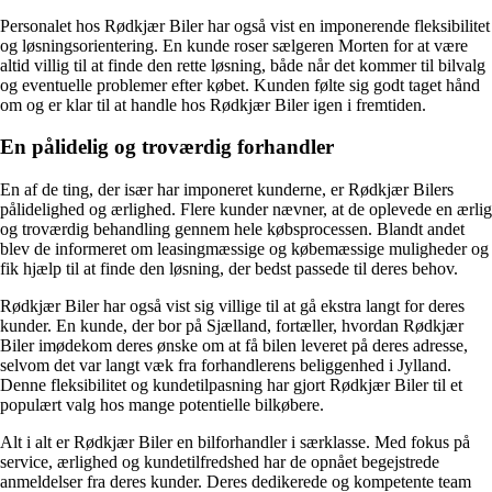
Personalet hos Rødkjær Biler har også vist en imponerende fleksibilitet
og løsningsorientering. En kunde roser sælgeren Morten for at være
altid villig til at finde den rette løsning, både når det kommer til bilvalg
og eventuelle problemer efter købet. Kunden følte sig godt taget hånd
om og er klar til at handle hos Rødkjær Biler igen i fremtiden.
En pålidelig og troværdig forhandler
En af de ting, der især har imponeret kunderne, er Rødkjær Bilers
pålidelighed og ærlighed. Flere kunder nævner, at de oplevede en ærlig
og troværdig behandling gennem hele købsprocessen. Blandt andet
blev de informeret om leasingmæssige og købemæssige muligheder og
fik hjælp til at finde den løsning, der bedst passede til deres behov.
Rødkjær Biler har også vist sig villige til at gå ekstra langt for deres
kunder. En kunde, der bor på Sjælland, fortæller, hvordan Rødkjær
Biler imødekom deres ønske om at få bilen leveret på deres adresse,
selvom det var langt væk fra forhandlerens beliggenhed i Jylland.
Denne fleksibilitet og kundetilpasning har gjort Rødkjær Biler til et
populært valg hos mange potentielle bilkøbere.
Alt i alt er Rødkjær Biler en bilforhandler i særklasse. Med fokus på
service, ærlighed og kundetilfredshed har de opnået begejstrede
anmeldelser fra deres kunder. Deres dedikerede og kompetente team