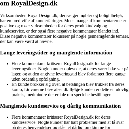
om RoyalDesign.dk
Virksomheden RoyalDesign.dk, der sælger møbler og boligtilbehør,
har en bred vifte af kunderfaringer. Mens mange af kommentarerne er
positive og roser virksomheden for deres produktudvalg og
kundeservice, er der også flere negative kommentarer blandet ind.
Disse negative kommentarer fokuserer på nogle gennemgående temaer,
der kan være værd at nævne.
Lange leveringstider og manglende information
Flere kommentarer kritiserer RoyalDesign.dk for lange
leveringstider. Nogle kunder oplevede, at deres varer ikke var på
lager, og at den angivne leveringstid blev forlænget flere gange
uden ordentlig opfølgning.
En kunde brokker sig over, at betalingen blev trukket fra deres
konto, før varerne blev afsendt. Ifølge kunden er dette en ulovlig
praksis, medmindre der er tale om specielle bestillinger.
Manglende kundeservice og dårlig kommunikation
Flere kommentarer kritiserer RoyalDesign.dk for deres
kundeservice. Nogle kunder har haft problemer med at få svar
på deres henvendelser og slået et dårligt omdømme for