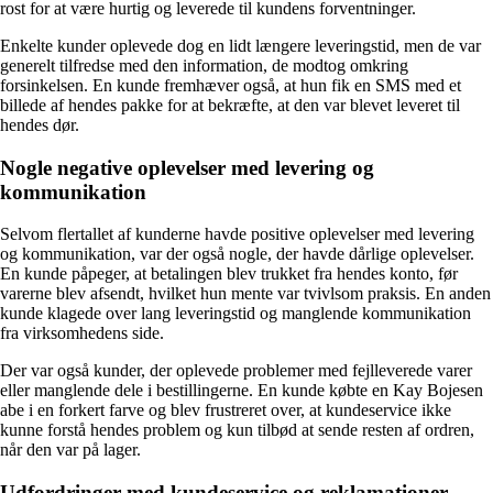
rost for at være hurtig og leverede til kundens forventninger.
Enkelte kunder oplevede dog en lidt længere leveringstid, men de var
generelt tilfredse med den information, de modtog omkring
forsinkelsen. En kunde fremhæver også, at hun fik en SMS med et
billede af hendes pakke for at bekræfte, at den var blevet leveret til
hendes dør.
Nogle negative oplevelser med levering og
kommunikation
Selvom flertallet af kunderne havde positive oplevelser med levering
og kommunikation, var der også nogle, der havde dårlige oplevelser.
En kunde påpeger, at betalingen blev trukket fra hendes konto, før
varerne blev afsendt, hvilket hun mente var tvivlsom praksis. En anden
kunde klagede over lang leveringstid og manglende kommunikation
fra virksomhedens side.
Der var også kunder, der oplevede problemer med fejlleverede varer
eller manglende dele i bestillingerne. En kunde købte en Kay Bojesen
abe i en forkert farve og blev frustreret over, at kundeservice ikke
kunne forstå hendes problem og kun tilbød at sende resten af ordren,
når den var på lager.
Udfordringer med kundeservice og reklamationer