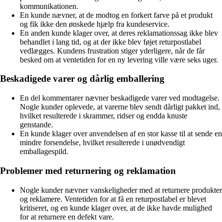
kommunikationen.
En kunde nævner, at de modtog en forkert farve på et produkt
og fik ikke den ønskede hjælp fra kundeservice.
En anden kunde klager over, at deres reklamationssag ikke blev
behandlet i lang tid, og at der ikke blev føjet returpostlabel
vedlægges. Kundens frustration stiger yderligere, når de får
besked om at ventetiden for en ny levering ville være seks uger.
Beskadigede varer og dårlig emballering
En del kommentarer nævner beskadigede varer ved modtagelse.
Nogle kunder oplevede, at varerne blev sendt dårligt pakket ind,
hvilket resulterede i skrammer, ridser og endda knuste
genstande.
En kunde klager over anvendelsen af en stor kasse til at sende en
mindre forsendelse, hvilket resulterede i unødvendigt
emballagespild.
Problemer med returnering og reklamation
Nogle kunder nævner vanskeligheder med at returnere produkter
og reklamere. Ventetiden for at få en returpostlabel er blevet
kritiseret, og en kunde klager over, at de ikke havde mulighed
for at returnere en defekt vare.