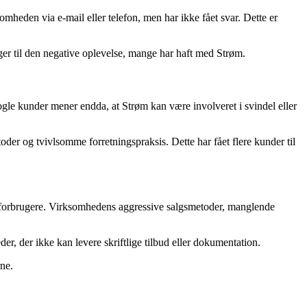
heden via e-mail eller telefon, men har ikke fået svar. Dette er
ager til den negative oplevelse, mange har haft med Strøm.
le kunder mener endda, at Strøm kan være involveret i svindel eller
er og tvivlsomme forretningspraksis. Dette har fået flere kunder til
 fra forbrugere. Virksomhedens aggressive salgsmetoder, manglende
r, der ikke kan levere skriftlige tilbud eller dokumentation.
rne.