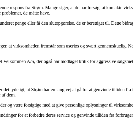
e respons fra Strøm. Mange siger, at de har forsøgt at kontakte virksom
er problemer, de måtte have.
nderet penge eller få den slutopgørelse, de er berettiget til. Dette bidr
er, at virksomheden fremstår som useriøs og svært gennemskuelig. Nog
t Velkommen A/S, der også har modtaget kritik for aggressive salgsmetod
er det tydeligt, at Strøm har en lang vej at gå for at genvinde tilliden
e af dem.
r og være forsigtige med at give personlige oplysninger til virksomhede
dringer for at forbedre deres service og genvinde tilliden fra forbruge