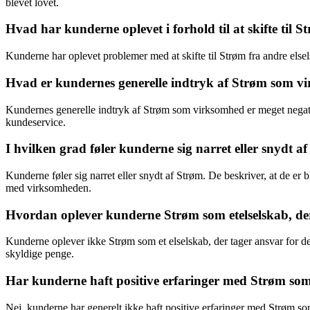
blevet lovet.
Hvad har kunderne oplevet i forhold til at skifte til S
Kunderne har oplevet problemer med at skifte til Strøm fra andre else
Hvad er kundernes generelle indtryk af Strøm som v
Kundernes generelle indtryk af Strøm som virksomhed er meget negativt
kundeservice.
I hvilken grad føler kunderne sig narret eller snydt a
Kunderne føler sig narret eller snydt af Strøm. De beskriver, at de e
med virksomheden.
Hvordan oplever kunderne Strøm som etelselskab, der
Kunderne oplever ikke Strøm som et elselskab, der tager ansvar for de
skyldige penge.
Har kunderne haft positive erfaringer med Strøm s
Nej, kunderne har generelt ikke haft positive erfaringer med Strøm