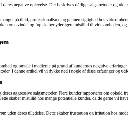
deres negative oplevelse. Der beskrives dårlige salgsmetoder og uklar 
r mangel på tillid, professionalisme og gennemsigtighed hos virksomhe
nken om svindel og fup skaber yderligere mistillid til virksomheden, o
røm
omhed og omtale i medierne på grund af kundernes negative erfaringer
r. I denne artikel vil vi dykke ned i nogle af disse erfaringer og udfor
on
 deres aggressive salgsmetoder. Flere kunder rapporterer om opkald fra 
 Dette skaber mistillid hos mange potentielle kunder, da de gerne vil h
 uden deres tilladelse. Dette skaber frustration og irritation hos modta