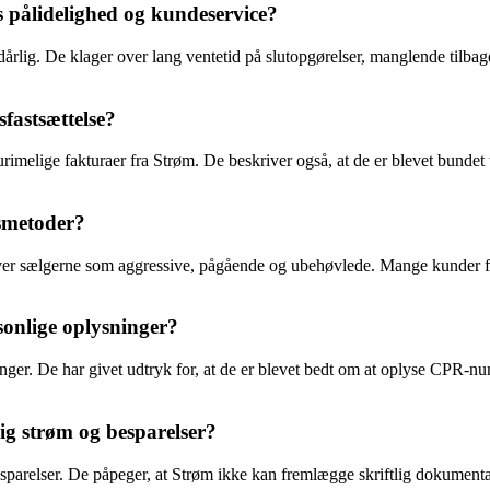
pålidelighed og kundeservice?
lig. De klager over lang ventetid på slutopgørelser, manglende tilbag
fastsættelse?
urimelige fakturaer fra Strøm. De beskriver også, at de er blevet bundet
gsmetoder?
r sælgerne som aggressive, pågående og ubehøvlede. Mange kunder føler
onlige oplysninger?
er. De har givet udtryk for, at de er blevet bedt om at oplyse CPR-nu
g strøm og besparelser?
parelser. De påpeger, at Strøm ikke kan fremlægge skriftlig dokumentati