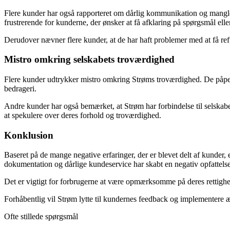
Flere kunder har også rapporteret om dårlig kommunikation og manglend
frustrerende for kunderne, der ønsker at få afklaring på spørgsmål ell
Derudover nævner flere kunder, at de har haft problemer med at få refu
Mistro omkring selskabets troværdighed
Flere kunder udtrykker mistro omkring Strøms troværdighed. De påpeg
bedrageri.
Andre kunder har også bemærket, at Strøm har forbindelse til selskabe
at spekulere over deres forhold og troværdighed.
Konklusion
Baseret på de mange negative erfaringer, der er blevet delt af kunder, 
dokumentation og dårlige kundeservice har skabt en negativ opfattels
Det er vigtigt for forbrugerne at være opmærksomme på deres rettighede
Forhåbentlig vil Strøm lytte til kundernes feedback og implementere æn
Ofte stillede spørgsmål