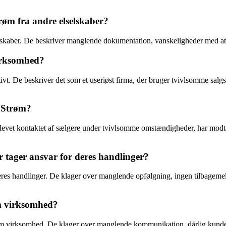
trøm fra andre elselskaber?
lskaber. De beskriver manglende dokumentation, vanskeligheder med at an
irksomhed?
. De beskriver det som et useriøst firma, der bruger tvivlsomme salgsm
f Strøm?
r blevet kontaktet af sælgere under tvivlsomme omstændigheder, har mod
 tager ansvar for deres handlinger?
res handlinger. De klager over manglende opfølgning, ingen tilbagemeldi
om virksomhed?
 som virksomhed. De klager over manglende kommunikation, dårlig kund