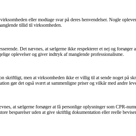
virksomheden eller modtage svar på deres henvendelser. Nogle oplever, 
manglende tillid til virksomheden.
nde. Det nævnes, at sælgerne ikke respekterer et nej og forsøger at over
elige oplevelser og giver indtryk af manglende professionalisme.
 skriftligt, men at virksomheden ikke er villig til at sende noget på skri
tion gør det også svært at sammenligne priser og vilkår med andre lev
nes, at sælgerne forsøger at få personlige oplysninger som CPR-numme
e besparelser uden at give skriftlig dokumentation eller reelle beviser 