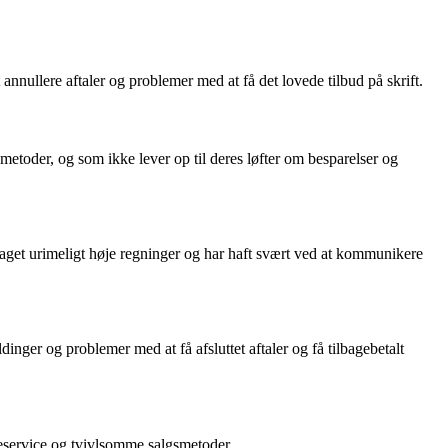
nullere aftaler og problemer med at få det lovede tilbud på skrift.
etoder, og som ikke lever op til deres løfter om besparelser og
taget urimeligt høje regninger og har haft svært ved at kommunikere
nger og problemer med at få afsluttet aftaler og få tilbagebetalt
eservice og tvivlsomme salgsmetoder.