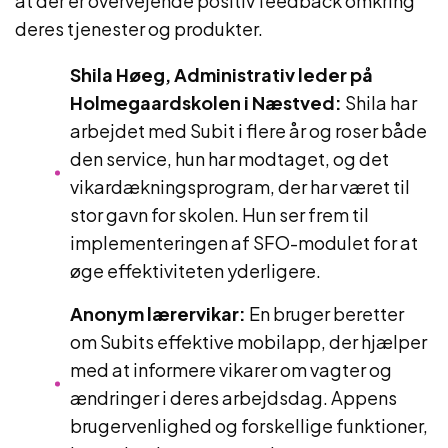
at der er overvejende positiv feedback omkring
deres tjenester og produkter.
Shila Høeg, Administrativ leder på
Holmegaardskolen i Næstved:
Shila har
arbejdet med Subit i flere år og roser både
den service, hun har modtaget, og det
vikardækningsprogram, der har været til
stor gavn for skolen. Hun ser frem til
implementeringen af SFO-modulet for at
øge effektiviteten yderligere.
Anonym lærervikar:
En bruger beretter
om Subits effektive mobilapp, der hjælper
med at informere vikarer om vagter og
ændringer i deres arbejdsdag. Appens
brugervenlighed og forskellige funktioner,