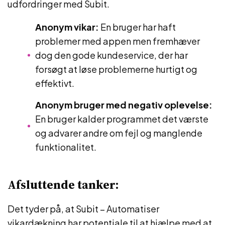
udfordringer med Subit.
Anonym vikar:
En bruger har haft
problemer med appen men fremhæver
dog den gode kundeservice, der har
forsøgt at løse problemerne hurtigt og
effektivt.
Anonym bruger med negativ oplevelse:
En bruger kalder programmet det værste
og advarer andre om fejl og manglende
funktionalitet.
Afsluttende tanker:
Det tyder på, at Subit – Automatiser
vikardækning har potentiale til at hjælpe med at