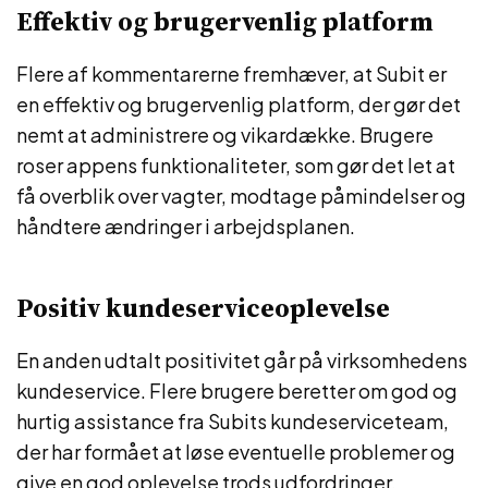
Effektiv og brugervenlig platform
Flere af kommentarerne fremhæver, at Subit er
en effektiv og brugervenlig platform, der gør det
nemt at administrere og vikardække. Brugere
roser appens funktionaliteter, som gør det let at
få overblik over vagter, modtage påmindelser og
håndtere ændringer i arbejdsplanen.
Positiv kundeserviceoplevelse
En anden udtalt positivitet går på virksomhedens
kundeservice. Flere brugere beretter om god og
hurtig assistance fra Subits kundeserviceteam,
der har formået at løse eventuelle problemer og
give en god oplevelse trods udfordringer.