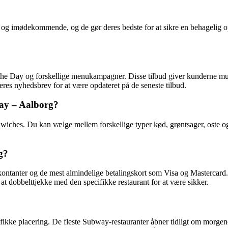
gt og imødekommende, og de gør deres bedste for at sikre en behageli
the Day og forskellige menukampagner. Disse tilbud giver kunderne muli
eres nyhedsbrev for at være opdateret på de seneste tilbud.
ay – Aalborg?
wiches. Du kan vælge mellem forskellige typer kød, grøntsager, oste og 
g?
kontanter og de mest almindelige betalingskort som Visa og Mastercar
t dobbelttjekke med den specifikke restaurant for at være sikker.
fikke placering. De fleste Subway-restauranter åbner tidligt om morge