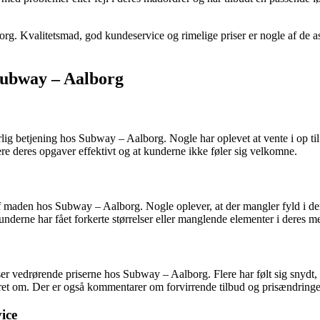
g. Kvalitetsmad, god kundeservice og rimelige priser er nogle af de as
Subway – Aalborg
g betjening hos Subway – Aalborg. Nogle har oplevet at vente i op til 
tere deres opgaver effektivt og at kunderne ikke føler sig velkomne.
 maden hos Subway – Aalborg. Nogle oplever, at der mangler fyld i deres 
kunderne har fået forkerte størrelser eller manglende elementer i deres m
r vedrørende priserne hos Subway – Aalborg. Flere har følt sig snydt, da 
eret om. Der er også kommentarer om forvirrende tilbud og prisændringe
ice