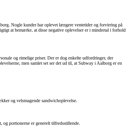
borg. Nogle kunder har oplevet længere ventetider og forvirring på
igt at bemærke, at disse negative oplevelser er i mindretal i forhold
nale og rimelige priser. Der er dog enkelte udfordringer, der
lserne, men samlet set ser det ud til, at Subway i Aalborg er en
n lækker og velsmagende sandwichoplevelse.
 og portionerne er generelt tilfredsstillende.