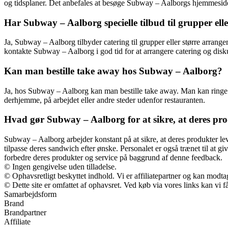
og tidsplaner. Det anbefales at besøge Subway – Aalborgs hjemmeside e
Har Subway – Aalborg specielle tilbud til grupper ell
Ja, Subway – Aalborg tilbyder catering til grupper eller større arrang
kontakte Subway – Aalborg i god tid for at arrangere catering og disk
Kan man bestille take away hos Subway – Aalborg?
Ja, hos Subway – Aalborg kan man bestille take away. Man kan ringe el
derhjemme, på arbejdet eller andre steder udenfor restauranten.
Hvad gør Subway – Aalborg for at sikre, at deres pro
Subway – Aalborg arbejder konstant på at sikre, at deres produkter lev
tilpasse deres sandwich efter ønske. Personalet er også trænet til a
forbedre deres produkter og service på baggrund af denne feedback.
© Ingen gengivelse uden tilladelse.
© Ophavsretligt beskyttet indhold. Vi er affiliatepartner og kan modt
© Dette site er omfattet af ophavsret. Ved køb via vores links kan vi
Samarbejdsform
Brand
Brandpartner
Affiliate