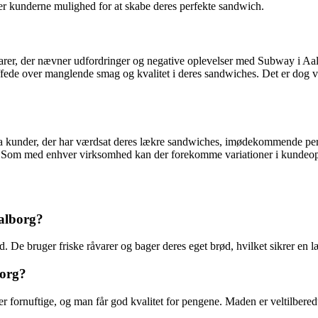
ver kunderne mulighed for at skabe deres perfekte sandwich.
arer, der nævner udfordringer og negative oplevelser med Subway i Aal
fede over manglende smag og kvalitet i deres sandwiches. Det er dog vigt
a kunder, der har værdsat deres lækre sandwiches, imødekommende perso
m med enhver virksomhed kan der forekomme variationer i kundeopleve
alborg?
. De bruger friske råvarer og bager deres eget brød, hvilket sikrer e
borg?
r fornuftige, og man får god kvalitet for pengene. Maden er veltilberedt,