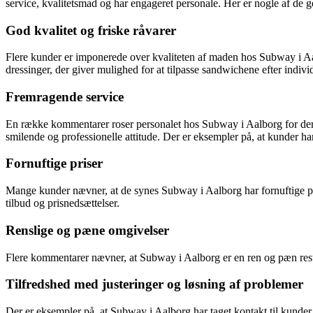
service, kvalitetsmad og har engageret personale. Her er nogle af de
God kvalitet og friske råvarer
Flere kunder er imponerede over kvaliteten af maden hos Subway i Aalb
dressinger, der giver mulighed for at tilpasse sandwichene efter indivi
Fremragende service
En række kommentarer roser personalet hos Subway i Aalborg for de
smilende og professionelle attitude. Der er eksempler på, at kunder ha
Fornuftige priser
Mange kunder nævner, at de synes Subway i Aalborg har fornuftige pri
tilbud og prisnedsættelser.
Renslige og pæne omgivelser
Flere kommentarer nævner, at Subway i Aalborg er en ren og pæn restau
Tilfredshed med justeringer og løsning af problemer
Der er eksempler på, at Subway i Aalborg har taget kontakt til kunder