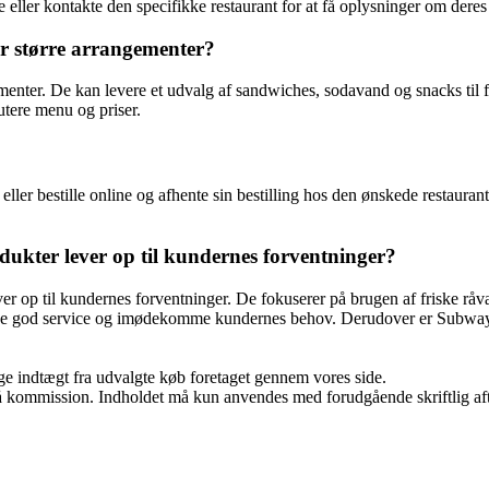
ller kontakte den specifikke restaurant for at få oplysninger om deres 
er større arrangementer?
ementer. De kan levere et udvalg af sandwiches, sodavand og snacks til f
utere menu og priser.
ler bestille online og afhente sin bestilling hos den ønskede restaura
dukter lever op til kundernes forventninger?
er op til kundernes forventninger. De fokuserer på brugen af friske råv
t give god service og imødekomme kundernes behov. Derudover er Subway
age indtægt fra udvalgte køb foretaget gennem vores side.
 få kommission. Indholdet må kun anvendes med forudgående skriftlig aft