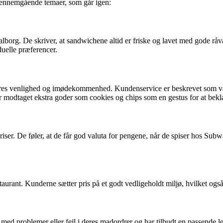
 gennemgående temaer, som går igen:
org. De skriver, at sandwichene altid er friske og lavet med gode råvar
duelle præferencer.
res venlighed og imødekommenhed. Kundenservice er beskrevet som vær
r modtaget ekstra goder som cookies og chips som en gestus for at beklage
ser. De føler, at de får god valuta for pengene, når de spiser hos Sub
rant. Kunderne sætter pris på et godt vedligeholdt miljø, hvilket også b
 med problemer eller fejl i deres madordrer og har tilbudt en passende