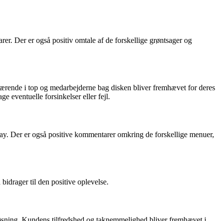
er. Der er også positiv omtale af de forskellige grøntsager og
ende i top og medarbejderne bag disken bliver fremhævet for deres
 eventuelle forsinkelser eller fejl.
way. Der er også positive kommentarer omkring de forskellige menuer,
idrager til den positive oplevelse.
 løsning. Kundens tilfredshed og taknemmelighed bliver fremhævet i