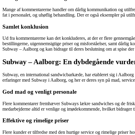
Mange af kommentarerne handler om dårlig kommunikation og utilfred
fat i personalet, og uhøflig behandling. Der er også eksempler på uti
Samlet konklusion
Ud fra kommentarerne kan det konkluderes, at der er flere gennemgåend
bestillingerne, uigennemsigtige priser og misforståelser, samt dårlig 
Subway – Aalborg og kan bidrage til deres beslutning om at spise der e
Subway – Aalborg: En dybdegående vurder
Subway, en international sandwicbarkæde, har etableret sig i Aalborg o
erfaringer med Subway i Aalborg, og her er deres syn på mad, service
God mad og venligt personale
Flere kommentarer fremhæver Subways lækre sandwiches og de friske rå
medarbejderne altid er venlige og imødekommende, hvilket bidrager til
Effektive og rimelige priser
Flere kunder er tilfredse med den hurtige service og rimelige priser ho