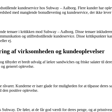
sstillende kundeservice hos Subway – Aalborg. Flere kunder har oplev
lfredshed med manglende bonudlevering og kundeservice, der ikke lever 
e temaer i kritikken mod Subway – Aalborg. Disse temaer inkluderer lan
kommunikation og utilfredsstillende kundeservice. Disse kritikpunkter ka
ller ej.
ing af virksomheden og kundeoplevelser
g tilbyder et bredt udvalg af lækre sandwiches og friske salater til der
 og generel oplevelse.
varer. Kunderne er især glade for muligheden for at tilpasse deres san
 den positive oplevelse.
s Subway. De føler, at de får god værdi for deres penge, og at prisnivea