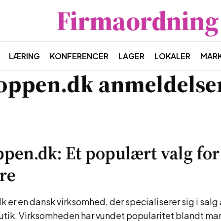
Firmaordning
LÆRING
KONFERENCER
LAGER
LOKALER
MAR
oppen.dk anmeldelse
pen.dk: Et populært valg for
ere
er en dansk virksomhed, der specialiserer sig i salg
butik. Virksomheden har vundet popularitet blandt ma