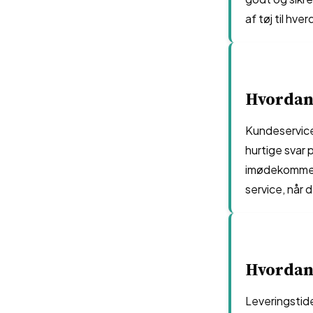
af tøj til hver
Hvordan
Kundeservice
hurtige svar
imødekommend
service, når 
Hvordan 
Leveringstid