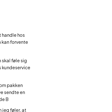
t handle hos
 kan forvente
 skal føle sig
s kundeservice
lvom pakken
 De sendte en
de B
jeg føler, at