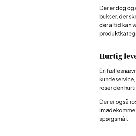
Der er dog og
bukser, der sk
der altid kan 
produktkatego
Hurtig lev
En fællesnævn
kundeservice,
roser den hurt
Der er også ro
imødekommende
spørgsmål.