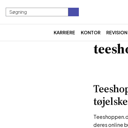
KARRIERE
KONTOR
REVISION
teesh
Teeshop
tøjelsk
Teeshoppen.dk 
deres online 