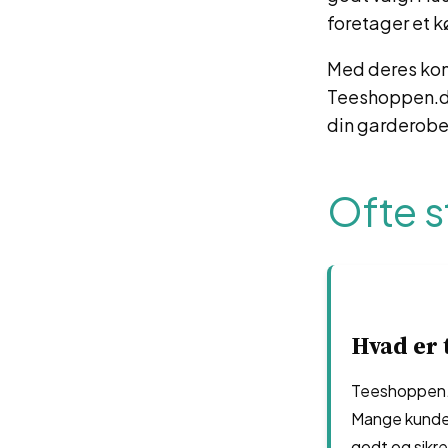
foretager et k
Med deres kon
Teeshoppen.dk
din garderobe
Ofte s
Hvad er 
Teeshoppen.d
Mange kunder 
godt og sikre