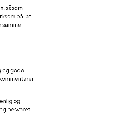
en, såsom
ærksom på, at
for samme
g og gode
e kommentarer
venlig og
og besvaret