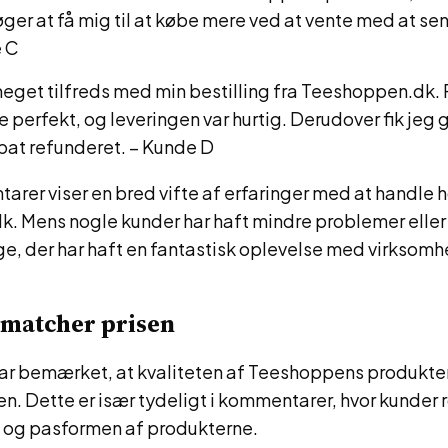
øger at få mig til at købe mere ved at vente med at se
e C
meget tilfreds med min bestilling fra Teeshoppen.dk.
perfekt, og leveringen var hurtig. Derudover fik jeg g
abat refunderet. – Kunde D
rer viser en bred vifte af erfaringer med at handle 
. Mens nogle kunder har haft mindre problemer eller 
e, der har haft en fantastisk oplevelse med virksom
 matcher prisen
ar bemærket, at kvaliteten af Teeshoppens produkter
sen. Dette er især tydeligt i kommentarer, hvor kunder 
og pasformen af produkterne.