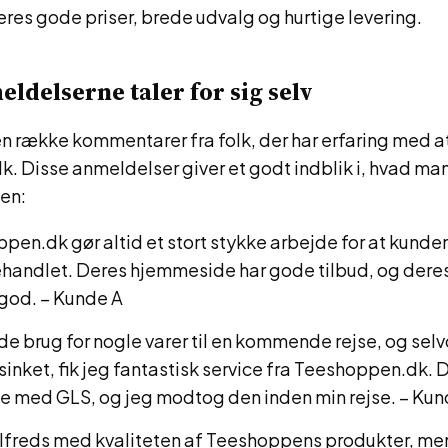
res gode priser, brede udvalg og hurtige levering.
delserne taler for sig selv
en række kommentarer fra folk, der har erfaring med a
 Disse anmeldelser giver et godt indblik i, hvad man
en:
pen.dk gør altid et stort stykke arbejde for at kunden
handlet. Deres hjemmeside har gode tilbud, og dere
 god. – Kunde A
de brug for nogle varer til en kommende rejse, og se
rsinket, fik jeg fantastisk service fra Teeshoppen.dk.
e med GLS, og jeg modtog den inden min rejse. – Kun
tilfreds med kvaliteten af Teeshoppens produkter, men 