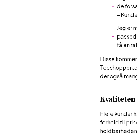
de fors
– Kund
Jeg er 
passede 
få en r
Disse kommenta
Teeshoppen.dk
der også mang
Kvaliteten
Flere kunder h
forhold til pri
holdbarheden 