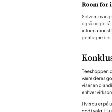
Room for 
Selvom mange 
også nogle få
informationsf
gentagne besti
Konklu
Teeshoppen.dk
være deres go
viser en blandi
enhver virkso
Hvis du er på 
godt valg. Hu