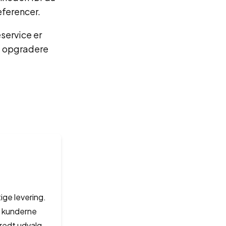
æferencer.
service er
t opgradere
ige levering.
e kunderne
bredt udvalg