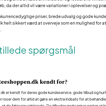
øb, da der altid vil være variationer i oplevelser og pr
kurrencedygtige priser, brede udvalg og gode kunde
 helt sikkert værd at overveje som en mulighed for a
.
tillede spørgsmål
teeshoppen.dk kendt for?
k er kendt for deres gode kundeservice, gode tilbud og hurt
roser dem for altid at gøre en ekstra indsats for at behandl
, at de føler sig velplejede. De tilbyder gode priser og har et 