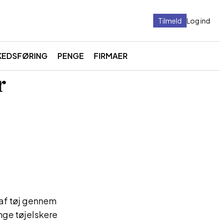
Tilmeld
Log ind
KEDSFØRING
PENGE
FIRMAER
r
 af tøj gennem
nge tøjelskere