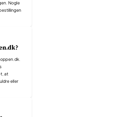
ngen. Nogle
estillingen
en.dk?
shoppen.dk.
s
t, at
uldre eller