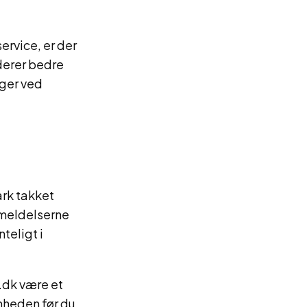
rvice, er der
derer bedre
nger ved
rk takket
nmeldelserne
teligt i
.dk være et
mheden før du