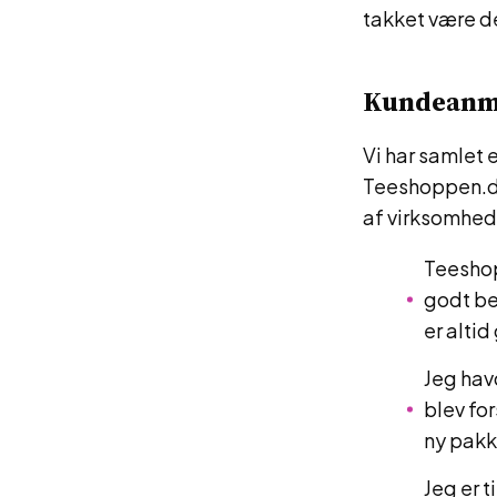
takket være de
Kundeanmel
Vi har samlet 
Teeshoppen.dk.
af virksomhed
Teeshop
godt be
er altid
Jeg hav
blev fo
ny pakk
Jeg er 