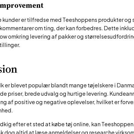
improvement
kunder er tilfredse med Teeshoppens produkter og se
 kommentarer om ting, der kan forbedres. Dette inklu
low omkring levering af pakker og størrelsesudfordri
llinger.
sion
 er blevet populær blandt mange tøjelskere i Danma
de priser, brede udvalg og hurtige levering. Kundea
ng af positive og negative oplevelser, hvilket er forven
mhed.
udkig efter et sted at købe tøj online, kan Teeshoppen
sk dog altid at læse anmeldelser og researche virkso