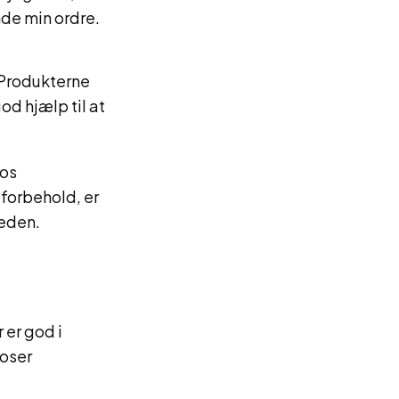
nde min ordre.
 Produkterne
od hjælp til at
hos
forbehold, er
heden.
 er god i
roser