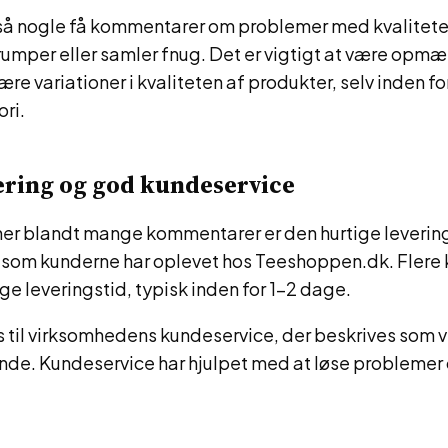
så nogle få kommentarer om problemer med kvalitet
rumper eller samler fnug. Det er vigtigt at være opm
være variationer i kvaliteten af produkter, selv inden 
ri.
ering og god kundeservice
er blandt mange kommentarer er den hurtige leverin
 som kunderne har oplevet hos Teeshoppen.dk. Fler
ige leveringstid, typisk inden for 1-2 dage.
s til virksomhedens kundeservice, der beskrives som 
. Kundeservice har hjulpet med at løse problemer 