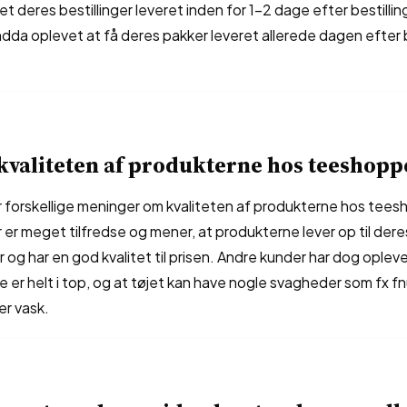
et deres bestillinger leveret inden for 1-2 dage efter bestilli
dda oplevet at få deres pakker leveret allerede dagen efter b
kvaliteten af produkterne hos teeshopp
 forskellige meninger om kvaliteten af produkterne hos tee
er meget tilfredse og mener, at produkterne lever op til dere
 og har en god kvalitet til prisen. Andre kunder har dog opleve
ke er helt i top, og at tøjet kan have nogle svagheder som fx fn
er vask.