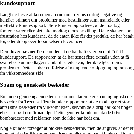
kundesupport
Langt de fleste af kommentarerne om Tezenis er dog negative og
handler primært om problemer med bestillinger samt manglende eller
ineffektiv kundesupport. Flere kunder rapporterer, at de modtog
forkerte varer eller slet ikke modtog deres bestilling. Dette skaber stor
frustration hos kunderne, da de enten ikke får det produkt, de har betalt
for, eller de oplever forsinkelser i leverancen.
Derudover nævner flere kunder, at de har haft svært ved at få fat i
kundesupport. De rapporterer, at de har sendt flere e-mails uden at få
svar eller kun modtager standardiserede svar, der ikke løser deres
problemer. Dette skaber en følelse af manglende opfølgning og omsorg
fra virksomhedens side.
Spam og uønskede beskeder
En anden gennemgående tema i kommentarerne er spam og uønskede
beskeder fra Tezenis. Flere kunder rapporterer, at de modtager et stort
antal sms-beskeder fra virksomheden, selvom de aldrig har købt noget
eller har hørt om firmaet før. Dette generer kunderne, da de bliver
bombarderet med reklamer, som de ikke har bedt om.
Nogle kunder forsøger at blokere beskederne, men de angiver, at det er
umuligt, da der ikke er nogen afsender eller nummer at blokere. Dette