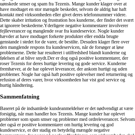
uønskede smser og spam fra Tezenis. Mange kunder klager over at
have modtaget en stor mængde beskeder, selvom de aldrig har haft
kontakt med virksomheden eller givet deres telefonnummer videre.
Dette skaber irritation og frustration hos kunderne, der finder det svært
at ignorere beskederne.Yderligere negative kommentarer involverer
fejlleverancer og manglende svar fra kundeservice. Nogle kunder
hævder at have modtaget forkerte produkter eller endda brugte
genstande i stedet for de varer, de bestilte. Desuden klager flere over
den manglende respons fra kundeservicen, når de forsøger at løse
problemerne. Dette har resulteret i utilfredshed blandt kunderne og
følelsen af at blive snydt.Der er dog også positive kommentarer, der
roser Tezenis for deres hurtige levering og gode service. Kunderne
fremhæver, at de har oplevet leverancer, der ankom hurtigt og uden
problemer. Nogle har også haft positive oplevelser med returnering og
refusion af deres varer, hvor virksomheden har vist god service og
hurtig håndtering.
Sammenfatning
Baseret på de indsamlede kundeanmeldelser er det nødvendigt at være
forsigtig, når man handler hos Tezenis. Mange kunder har oplevet
problemer som spam smser og problemer med ordreleverancer. Selvom
der også er positive kommentarer om hurtig levering og god
kundeservice, er der stadig en betydelig mængde negative