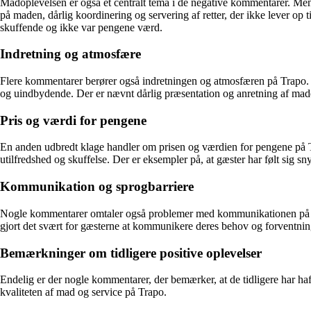
Madoplevelsen er også et centralt tema i de negative kommentarer. Men
på maden, dårlig koordinering og servering af retter, der ikke lever o
skuffende og ikke var pengene værd.
Indretning og atmosfære
Flere kommentarer berører også indretningen og atmosfæren på Trapo. 
og uindbydende. Der er nævnt dårlig præsentation og anretning af made
Pris og værdi for pengene
En anden udbredt klage handler om prisen og værdien for pengene på Tra
utilfredshed og skuffelse. Der er eksempler på, at gæster har følt sig sn
Kommunikation og sprogbarriere
Nogle kommentarer omtaler også problemer med kommunikationen på Trap
gjort det svært for gæsterne at kommunikere deres behov og forventning
Bemærkninger om tidligere positive oplevelser
Endelig er der nogle kommentarer, der bemærker, at de tidligere har haf
kvaliteten af mad og service på Trapo.