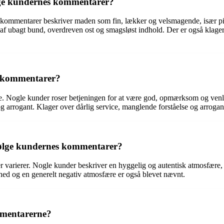
lge kundernes kommentarer?
 kommentarer beskriver maden som fin, lækker og velsmagende, især pi
r af ubagt bund, overdreven ost og smagsløst indhold. Der er også klager
s kommentarer?
. Nogle kunder roser betjeningen for at være god, opmærksom og venli
arrogant. Klager over dårlig service, manglende forståelse og arroganc
følge kundernes kommentarer?
varierer. Nogle kunder beskriver en hyggelig og autentisk atmosfære,
d og en generelt negativ atmosfære er også blevet nævnt.
mmentarerne?