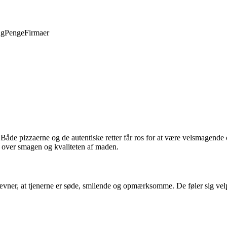
ng
Penge
Firmaer
de pizzaerne og de autentiske retter får ros for at være velsmagende
 over smagen og kvaliteten af maden.
vner, at tjenerne er søde, smilende og opmærksomme. De føler sig velp