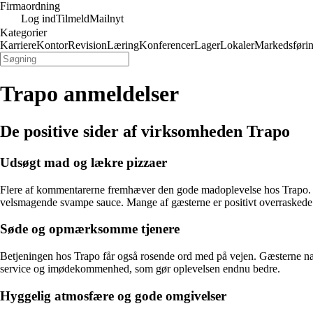
Firmaordning
Log ind
Tilmeld
Mailnyt
Kategorier
Karriere
Kontor
Revision
Læring
Konferencer
Lager
Lokaler
Markedsføri
Trapo anmeldelser
De positive sider af virksomheden Trapo
Udsøgt mad og lækre pizzaer
Flere af kommentarerne fremhæver den gode madoplevelse hos Trapo. Bå
velsmagende svampe sauce. Mange af gæsterne er positivt overraskede
Søde og opmærksomme tjenere
Betjeningen hos Trapo får også rosende ord med på vejen. Gæsterne næ
service og imødekommenhed, som gør oplevelsen endnu bedre.
Hyggelig atmosfære og gode omgivelser