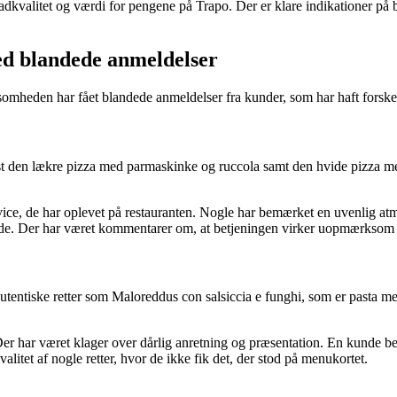
kvalitet og værdi for pengene på Trapo. Der er klare indikationer på beh
med blandede anmeldelser
somheden har fået blandede anmeldelser fra kunder, som har haft forsk
ost den lækre pizza med parmaskinke og ruccola samt den hvide pizza 
ice, de har oplevet på restauranten. Nogle har bemærket en uvenlig atmo
ende. Der har været kommentarer om, at betjeningen virker uopmærksom 
tentiske retter som Maloreddus con salsiccia e funghi, som er pasta me
 har været klager over dårlig anretning og præsentation. En kunde besk
litet af nogle retter, hvor de ikke fik det, der stod på menukortet.