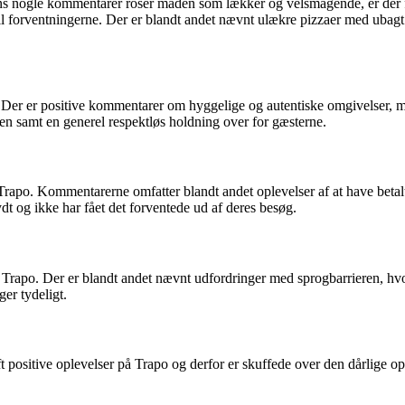
s nogle kommentarer roser maden som lækker og velsmagende, er der fle
p til forventningerne. Der er blandt andet nævnt ulækre pizzaer med ub
Der er positive kommentarer om hyggelige og autentiske omgivelser, me
n samt en generel respektløs holdning over for gæsterne.
po. Kommentarerne omfatter blandt andet oplevelser af at have betalt f
ydt og ikke har fået det forventede ud af deres besøg.
o. Der er blandt andet nævnt udfordringer med sprogbarrieren, hvor se
er tydeligt.
t positive oplevelser på Trapo og derfor er skuffede over den dårlige o