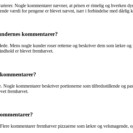
rierer. Nogle kommentarer nævner, at prisen er rimelig og hverken dyr 
lende værdi for pengene er blevet nævnt, især i forbindelse med dårlig kva
 kundernes kommentarer?
dede. Mens nogle kunder roser retterne og beskriver dem som lækre og
 indhold er blevet fremhævet.
s kommentarer?
 Nogle kommentarer beskriver portionerne som tilfredsstillende og pa
evet fremhævet.
 kommentarer?
. Flere kommentarer fremhæver pizzaerne som lækre og velsmagende, og 