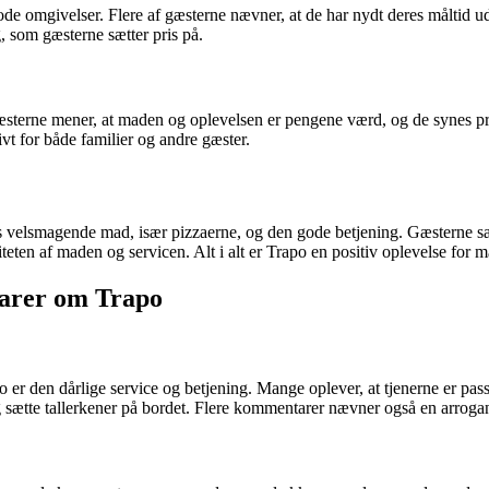
e omgivelser. Flere af gæsterne nævner, at de har nydt deres måltid ud
 som gæsterne sætter pris på.
sterne mener, at maden og oplevelsen er pengene værd, og de synes prise
tivt for både familier og andre gæster.
 velsmagende mad, især pizzaerne, og den gode betjening. Gæsterne sæ
teten af maden og servicen. Alt i alt er Trapo en positiv oplevelse for m
arer om Trapo
o er den dårlige service og betjening. Mange oplever, at tjenerne er
 sætte tallerkener på bordet. Flere kommentarer nævner også en arrogant