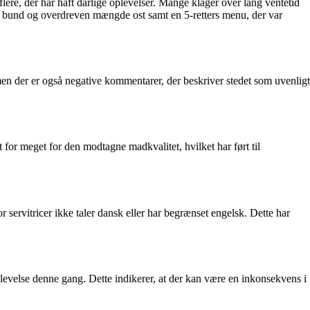
re, der har haft dårlige oplevelser. Mange klager over lang ventetid
agt bund og overdreven mængde ost samt en 5-retters menu, der var
n der er også negative kommentarer, der beskriver stedet som uvenligt
or meget for den modtagne madkvalitet, hvilket har ført til
rvitricer ikke taler dansk eller har begrænset engelsk. Dette har
plevelse denne gang. Dette indikerer, at der kan være en inkonsekvens i