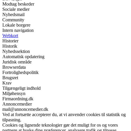
Modtag beskeder
Sociale medier
Nyhedsmail
Community
Lokale borgere
Intern navigation
Webkort
Historier
Historik
Nyhedssektion
Automatisk opdatering
Juridisk område
Browserdata
Fortrolighedspolitik
Brugsret
Krav
Tilgængeligt indhold
Miljøhensyn
Firmaordning.dk
Annoncemedier
mail@annoncemedier.dk
Ved at fortsætte accepterer du, at vi anvender cookies til statistik og
tilpasning.
Cookies og lignende teknologier gør det muligt for os og vores
partnere at huske dine præferencer, analysere trafik og tilpasse