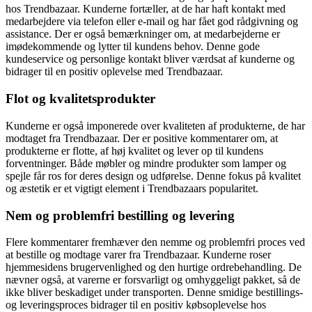
hos Trendbazaar. Kunderne fortæller, at de har haft kontakt med
medarbejdere via telefon eller e-mail og har fået god rådgivning og
assistance. Der er også bemærkninger om, at medarbejderne er
imødekommende og lytter til kundens behov. Denne gode
kundeservice og personlige kontakt bliver værdsat af kunderne og
bidrager til en positiv oplevelse med Trendbazaar.
Flot og kvalitetsprodukter
Kunderne er også imponerede over kvaliteten af produkterne, de har
modtaget fra Trendbazaar. Der er positive kommentarer om, at
produkterne er flotte, af høj kvalitet og lever op til kundens
forventninger. Både møbler og mindre produkter som lamper og
spejle får ros for deres design og udførelse. Denne fokus på kvalitet
og æstetik er et vigtigt element i Trendbazaars popularitet.
Nem og problemfri bestilling og levering
Flere kommentarer fremhæver den nemme og problemfri proces ved
at bestille og modtage varer fra Trendbazaar. Kunderne roser
hjemmesidens brugervenlighed og den hurtige ordrebehandling. De
nævner også, at varerne er forsvarligt og omhyggeligt pakket, så de
ikke bliver beskadiget under transporten. Denne smidige bestillings-
og leveringsproces bidrager til en positiv købsoplevelse hos