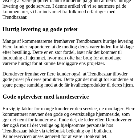
vist sig at være populær blandt kunderne på grund af deres hurtige
levering og gode service. I denne artikel vil vi se nærmere på de
kommentarer, vi har indsamlet fra folk med erfaringer med
Trendbazaar.
Hurtig levering og gode priser
Mange af kommentarerne fremhæver Trendbazaars hurtige levering.
Flere kunder rapporterer, at de modtog deres varer inden for få dage
efter bestilling. Dette er en stor fordel, især når det kommer til
indretning af hjemmet, hvor man ofte har brug for at modtage
varerne hurtigt for at kunne færdiggøre ens projekter.
Derudover fremhæver flere kunder også, at Trendbazaar tilbyder
gode priser på deres produkter. Dette gør det muligt for kunderne at
spare penge samtidig med at de får kvalitetsprodukter til deres hjem.
Gode oplevelser med kundeservice
En vigtig faktor for mange kunder er den service, de modtager. Flere
kommentarer nævner den gode og overskuelige hjemmeside, som
gør det nemt for kunderne at finde det, de leder efter. Derudover er
der også ros til det venlige og hjælpsomme personale hos
Trendbazaar, både via telefonisk betjening og i butikken.
Kundeservicen anses generelt for at være i topkvalitet.