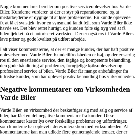
Nogle kommentarer beretter om positive serviceoplevelser hos Varde
Biler. Kunderne vurderer, at der er styr på reparationerne, og at
medarbejderne er dygtige til at løse problemerne. En kunde oplevede
fx at få et synstjek, hvor en synsmand fandt fejl, som Varde Biler ikke
havde set. Det blev rettet hurtigt, og kunden følte sig tryg ved at få
bilen tjekket på et autoriseret værksted. Der er også ros til Varde Bilers
lave priser og gode kvalitet på udført arbejde.
I alt viser kommentarerne, at der er mange kunder, der har haft positive
oplevelser med Varde Biler. Kundetilfredsheden er høj, og der er særlig
ros til den enestående service, den faglige og kompetente behandling,
den gode håndtering af problemer, fornøjelige købsoplevelser og
professionel service af bilen. Varde Biler får mange anbefalinger fra
tilfredse kunder, som har oplevet positiv behandling hos virksomheden.
Negative kommentarer om Virksomheden
Varde Biler
Varde Biler, en virksomhed der beskæftiger sig med salg og service af
biler, har fået en del negative kommentarer fra kunder. Disse
kommentarer kaster lys over forskellige problemer og udfordringer,
som kunderne har oplevet i deres interaktion med virksomheden. Af
kommentarerne kan man udlede flere gennemgående temaer, der er