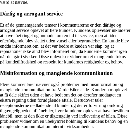
værd at nævne.
Dårlig og arrogant service
Et af de gennemgående temaer i kommentarerne er den dårlige og
arrogant service oplevet af flere kunder. Kundens oplevelser inkluderer
at have fået ringet og anmodet om en tid til service, men at tiden
efterfølgende blev slettet uden varsel eller begrundelse. En kunde blev
endda informeret om, at det var bedre at kæden var slap, og at
reparationer ikke altid blev informeret om, da kunderne kommer igen
når det går i stykker. Disse oplevelser vidner om et manglende fokus
på kundetilfredshed og respekt for kundernes rettigheder og behov.
Misinformation og manglende kommunikation
Flere kommentarer nævner også problemer med misinformation og
manglende kommunikation fra Varde Bilers side. Kunder har oplevet
at få dele skiftet uden at have bedt om det og derefter modtaget en
ekstra regning uden forudgående aftale. Derudover taler
receptionisterne nedladende til kunder og der er forvirring omkring
tilgængeligheden af lånebiler, hvor kunderne oplever at have bestilt en
lånebil, men at den ikke er tilgængelig ved indlevering af bilen. Disse
problemer vidner om en ubekymret holdning til kundens behov og en
manglende kommunikation internt i virksomheden.