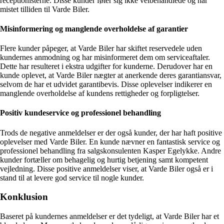
receptionisterne. Disse kunder føler sig ikke velbehandlede og har
mistet tilliden til Varde Biler.
Misinformering og manglende overholdelse af garantier
Flere kunder påpeger, at Varde Biler har skiftet reservedele uden
kundernes anmodning og har misinformeret dem om serviceaftaler.
Dette har resulteret i ekstra udgifter for kunderne. Derudover har en
kunde oplevet, at Varde Biler nægter at anerkende deres garantiansvar,
selvom de har et udvidet garantibevis. Disse oplevelser indikerer en
manglende overholdelse af kundens rettigheder og forpligtelser.
Positiv kundeservice og professionel behandling
Trods de negative anmeldelser er der også kunder, der har haft positive
oplevelser med Varde Biler. En kunde nævner en fantastisk service og
professionel behandling fra salgskonsulenten Kasper Egelykke. Andre
kunder fortæller om behagelig og hurtig betjening samt kompetent
vejledning. Disse positive anmeldelser viser, at Varde Biler også er i
stand til at levere god service til nogle kunder.
Konklusion
Baseret på kundernes anmeldelser er det tydeligt, at Varde Biler har et