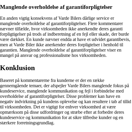
Manglende overholdelse af garantiforpligtelser
En anden vigtig konsekvens af Varde Bilers dårlige service er
manglende overholdelse af garantiforpligtelser. Flere kommentarer
nævner tilfælde, hvor virksomheden ikke anerkendte deres garanti
forpligtigelser på trods af indberetning af en fejl eller skade, der burde
være dækket. En kunde nævner endda at have et udvidet garantibevis,
men at Varde Biler ikke anerkender deres forpligtelser i henhold til
garantien. Manglende overholdelse af garantiforpligtelser viser en
mangel på ansvar og professionalisme hos virksomheden.
Konklusion
Baseret på kommentarerne fra kunderne er der en række
gennemgående temaer, der afspejler Varde Bilers manglende fokus på
kundeservice, manglende kommunikation og fejl i forbindelse med
overholdelse af garantiforpligtelser. Disse problemer kan have en
negativ indvirkning på kundens oplevelse og kan resultere i tab af tillid
til virksomheden. Det er vigtigt for enhver virksomhed at være
opmærksom på disse udfordringer og stræbe efter at forbedre deres
kundeservice og kommunikation for at sikre tilfredse kunder og en
stærkere forretningsgrundlag.