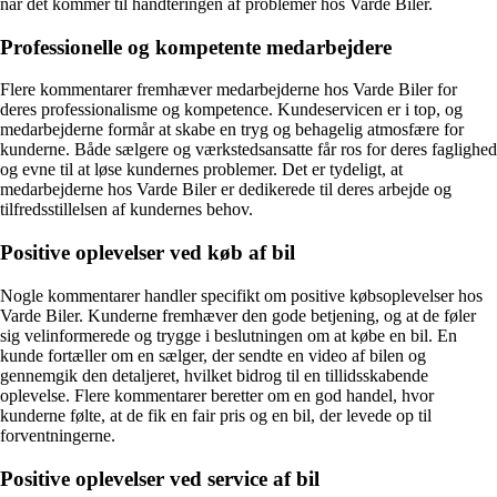
når det kommer til håndteringen af problemer hos Varde Biler.
Professionelle og kompetente medarbejdere
Flere kommentarer fremhæver medarbejderne hos Varde Biler for
deres professionalisme og kompetence. Kundeservicen er i top, og
medarbejderne formår at skabe en tryg og behagelig atmosfære for
kunderne. Både sælgere og værkstedsansatte får ros for deres faglighed
og evne til at løse kundernes problemer. Det er tydeligt, at
medarbejderne hos Varde Biler er dedikerede til deres arbejde og
tilfredsstillelsen af kundernes behov.
Positive oplevelser ved køb af bil
Nogle kommentarer handler specifikt om positive købsoplevelser hos
Varde Biler. Kunderne fremhæver den gode betjening, og at de føler
sig velinformerede og trygge i beslutningen om at købe en bil. En
kunde fortæller om en sælger, der sendte en video af bilen og
gennemgik den detaljeret, hvilket bidrog til en tillidsskabende
oplevelse. Flere kommentarer beretter om en god handel, hvor
kunderne følte, at de fik en fair pris og en bil, der levede op til
forventningerne.
Positive oplevelser ved service af bil