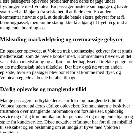
Flere passagerer oplevede problemer med deres bagage under
flyvningerne med Volotea. En passager mistede sin bagage og havde
svært ved at få hjælp fra selskabet til at finde den. En anden
kommentar nævnte også, at de skulle betale ekstra gebyrer for at få
boardingpasset, men kunne stadig ikke få adgang til flyet på grund af
manglende boardingpas.
Misleading markedsføring og uretmæssige gebyrer
En passager oplevede, at Volotea trak uretmæssige gebyrer for et gratis
medlemskab, som de havde booket med. Kommentaren hævder, at det
var falsk markedsføring og at føre kunder bag lyset at trække penge for
et års medlemskab uden tilladelse. Der blev også nævnt en anden
episode, hvor en passager blev bonet for at komme med flyet, og
Volotea nægtede at betale beløbet tilbage.
Dårlig oplevelse og manglende tillid
Mange passagerer udtrykte deres skuffelse og manglende tillid til
Volotea baseret på deres dårlige oplevelser. Kommentarerne beskriver
frustration over manglende information om forsinkelser, upålidelig
service og dårlig kommunikation fra personalet og manglende hjælp og
støtte fra kundeservice. Disse negative erfaringer har ført til en mistillid
til selskabet og en beslutning om at undgå at flyve med Volotea i
fremtiden.