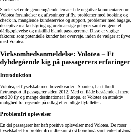
Samlet set er de gennemgående temaer i de negative kommentarer om
Volotea forsinkelser og aflysninger af fly, problemer med booking og
check-in, manglende kundeservice og support, problemer med bagage,
deceptive markedsføring og uretmæssige gebyrer samt en generel
dårligoplevelse og mistillid blandt passagererne. Disse er vigtige
faktorer, som potentielle kunder bør overveje, inden de vælger at flyve
med Volotea.
Virksomhedsanmeldelse: Volotea – Et
dybdegående kig på passagerers erfaringer
Introduktion
Volotea, et flyselskab med hovedkvarter i Spanien, har tilbudt
flytransport til passagerer siden 2012. Med en flåde bestående af mere
end 30 fly og mange destinationer i Europa, er Volotea en attraktiv
mulighed for rejsende på udkig efter billige flybilletter.
Problemfri oplevelser
En del passagerer har haft positive oplevelser med Volotea. De roser
flyselskabet for problemfri indtjekning og boarding, samt enkel afgang