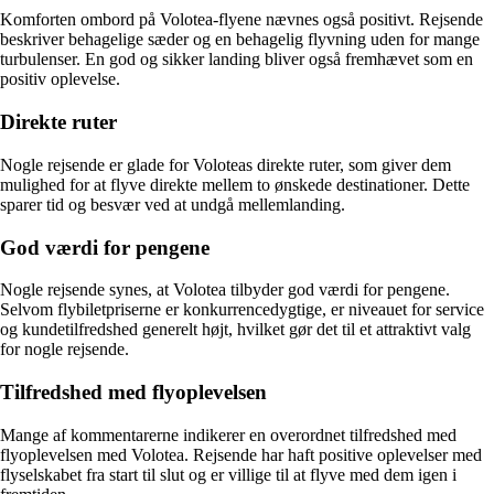
Komforten ombord på Volotea-flyene nævnes også positivt. Rejsende
beskriver behagelige sæder og en behagelig flyvning uden for mange
turbulenser. En god og sikker landing bliver også fremhævet som en
positiv oplevelse.
Direkte ruter
Nogle rejsende er glade for Voloteas direkte ruter, som giver dem
mulighed for at flyve direkte mellem to ønskede destinationer. Dette
sparer tid og besvær ved at undgå mellemlanding.
God værdi for pengene
Nogle rejsende synes, at Volotea tilbyder god værdi for pengene.
Selvom flybiletpriserne er konkurrencedygtige, er niveauet for service
og kundetilfredshed generelt højt, hvilket gør det til et attraktivt valg
for nogle rejsende.
Tilfredshed med flyoplevelsen
Mange af kommentarerne indikerer en overordnet tilfredshed med
flyoplevelsen med Volotea. Rejsende har haft positive oplevelser med
flyselskabet fra start til slut og er villige til at flyve med dem igen i