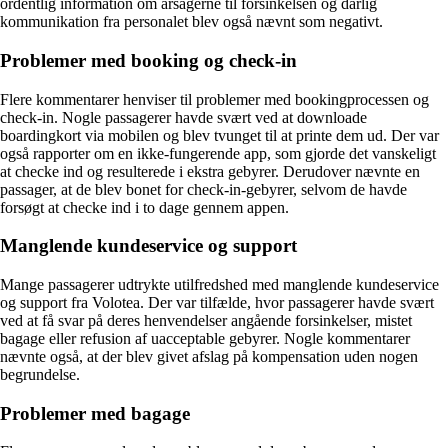
ordentlig information om årsagerne til forsinkelsen og dårlig
kommunikation fra personalet blev også nævnt som negativt.
Problemer med booking og check-in
Flere kommentarer henviser til problemer med bookingprocessen og
check-in. Nogle passagerer havde svært ved at downloade
boardingkort via mobilen og blev tvunget til at printe dem ud. Der var
også rapporter om en ikke-fungerende app, som gjorde det vanskeligt
at checke ind og resulterede i ekstra gebyrer. Derudover nævnte en
passager, at de blev bonet for check-in-gebyrer, selvom de havde
forsøgt at checke ind i to dage gennem appen.
Manglende kundeservice og support
Mange passagerer udtrykte utilfredshed med manglende kundeservice
og support fra Volotea. Der var tilfælde, hvor passagerer havde svært
ved at få svar på deres henvendelser angående forsinkelser, mistet
bagage eller refusion af uacceptable gebyrer. Nogle kommentarer
nævnte også, at der blev givet afslag på kompensation uden nogen
begrundelse.
Problemer med bagage