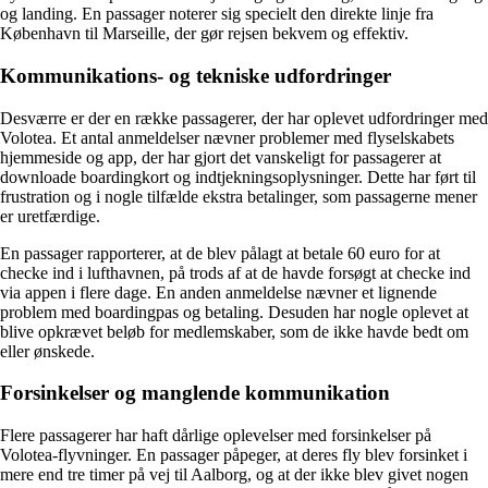
og landing. En passager noterer sig specielt den direkte linje fra
København til Marseille, der gør rejsen bekvem og effektiv.
Kommunikations- og tekniske udfordringer
Desværre er der en række passagerer, der har oplevet udfordringer med
Volotea. Et antal anmeldelser nævner problemer med flyselskabets
hjemmeside og app, der har gjort det vanskeligt for passagerer at
downloade boardingkort og indtjekningsoplysninger. Dette har ført til
frustration og i nogle tilfælde ekstra betalinger, som passagerne mener
er uretfærdige.
En passager rapporterer, at de blev pålagt at betale 60 euro for at
checke ind i lufthavnen, på trods af at de havde forsøgt at checke ind
via appen i flere dage. En anden anmeldelse nævner et lignende
problem med boardingpas og betaling. Desuden har nogle oplevet at
blive opkrævet beløb for medlemskaber, som de ikke havde bedt om
eller ønskede.
Forsinkelser og manglende kommunikation
Flere passagerer har haft dårlige oplevelser med forsinkelser på
Volotea-flyvninger. En passager påpeger, at deres fly blev forsinket i
mere end tre timer på vej til Aalborg, og at der ikke blev givet nogen