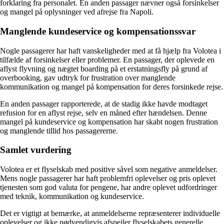
forklaring fra personalet. En anden passager nævner også forsinkelser
og mangel på oplysninger ved afrejse fra Napoli.
Manglende kundeservice og kompensationssvar
Nogle passagerer har haft vanskeligheder med at få hjælp fra Volotea i
tilfælde af forsinkelser eller problemer. En passager, der oplevede en
aflyst flyvning og nægtet boarding på et erstatningsfly på grund af
overbooking, gav udtryk for frustration over manglende
kommunikation og mangel på kompensation for deres forsinkede rejse.
En anden passager rapporterede, at de stadig ikke havde modtaget
refusion for en aflyst rejse, selv en måned efter hændelsen. Denne
mangel på kundeservice og kompensation har skabt nogen frustration
og manglende tillid hos passagererne.
Samlet vurdering
Volotea er et flyselskab med positive såvel som negative anmeldelser.
Mens nogle passagerer har haft problemfri oplevelser og pris oplevet
tjenesten som god valuta for pengene, har andre oplevet udfordringer
med teknik, kommunikation og kundeservice.
Det er vigtigt at bemærke, at anmeldelserne repræsenterer individuelle
oplevelser og ikke nødvendigvis afspejler flyselskabets generelle