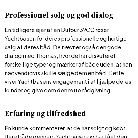
Professionel solg og god dialog
En tidligere ejer af en Dufour 39CC roser
Yachtbasen for deres professionelle og hurtige
salg af deres båd. De nævner også den gode
dialog med Thomas, hvor de har diskuteret
forskellige typer og mærker af både uden, at han
nødvendigvis skulle sælge dem en båd. Dette
viser Yachtbasens engagement i at hjælpe deres
kunder og give dem den rette rådgivning.
Erfaring og tilfredshed
En kunde kommenterer, at de har solgt og købt
flere både gennem Yachtbasen og har fået den