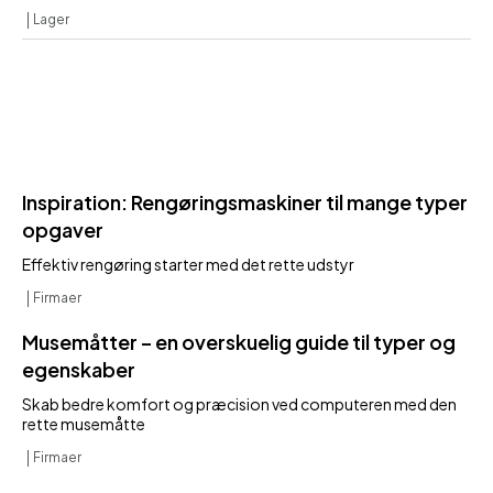
Lager
Inspiration: Rengøringsmaskiner til mange typer
opgaver
Effektiv rengøring starter med det rette udstyr
Firmaer
Musemåtter – en overskuelig guide til typer og
egenskaber
Skab bedre komfort og præcision ved computeren med den
rette musemåtte
Firmaer