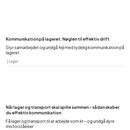
Kommunikation på lageret: Nøglen til effektiv drift
Styr samarbejdet og undgå fejl med tydelig kommunikation på
lageret
Lager
Når lager og transport skal spille sammen – sådan skaber
du effektiv kommunikation
Få lager og transport til at arbejde som ét – og undgå dyre
misforståelser