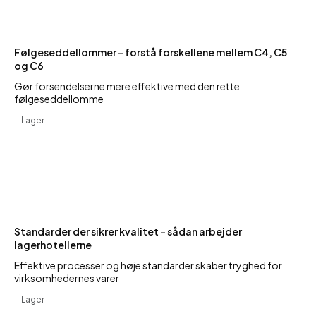
Følgeseddellommer – forstå forskellene mellem C4, C5
og C6
Gør forsendelserne mere effektive med den rette
følgeseddellomme
Lager
Standarder der sikrer kvalitet – sådan arbejder
lagerhotellerne
Effektive processer og høje standarder skaber tryghed for
virksomhedernes varer
Lager