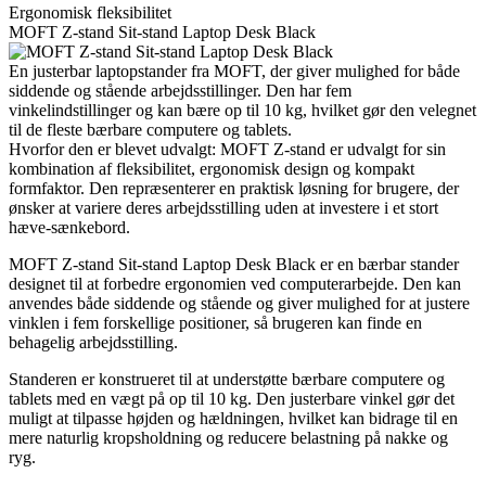
Ergonomisk fleksibilitet
MOFT Z-stand Sit-stand Laptop Desk Black
En justerbar laptopstander fra MOFT, der giver mulighed for både
siddende og stående arbejdsstillinger. Den har fem
vinkelindstillinger og kan bære op til 10 kg, hvilket gør den velegnet
til de fleste bærbare computere og tablets.
Hvorfor den er blevet udvalgt: MOFT Z-stand er udvalgt for sin
kombination af fleksibilitet, ergonomisk design og kompakt
formfaktor. Den repræsenterer en praktisk løsning for brugere, der
ønsker at variere deres arbejdsstilling uden at investere i et stort
hæve-sænkebord.
MOFT Z-stand Sit-stand Laptop Desk Black er en bærbar stander
designet til at forbedre ergonomien ved computerarbejde. Den kan
anvendes både siddende og stående og giver mulighed for at justere
vinklen i fem forskellige positioner, så brugeren kan finde en
behagelig arbejdsstilling.
Standeren er konstrueret til at understøtte bærbare computere og
tablets med en vægt på op til 10 kg. Den justerbare vinkel gør det
muligt at tilpasse højden og hældningen, hvilket kan bidrage til en
mere naturlig kropsholdning og reducere belastning på nakke og
ryg.