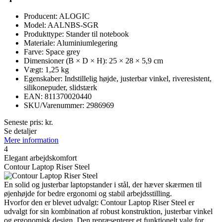
Producent: ALOGIC
Model: AALNBS-SGR
Produkttype: Stander til notebook
Materiale: Aluminiumlegering
Farve: Space grey
Dimensioner (B × D × H): 25 × 28 × 5,9 cm
Vægt: 1,25 kg
Egenskaber: Indstillelig højde, justerbar vinkel, riveresistent,
silikonepuder, slidstærk
EAN: 811370020440
SKU/Varenummer: 2986969
Seneste pris:
kr.
Se detaljer
Mere information
4
Elegant arbejdskomfort
Contour Laptop Riser Steel
En solid og justerbar laptopstander i stål, der hæver skærmen til
øjenhøjde for bedre ergonomi og stabil arbejdsstilling.
Hvorfor den er blevet udvalgt: Contour Laptop Riser Steel er
udvalgt for sin kombination af robust konstruktion, justerbar vinkel
og ergonomisk design. Den repræsenterer et funktionelt valg for