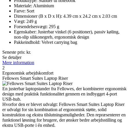
Produkttype: Stander til notebook
Materiale: Aluminium
Farve: Sort
Dimensioner (B x D x H): 4.39 cm x 24.2 cm x 2.03 cm
Vægt: 249 g
Forsendelsesvægt: 295 g
Egenskaber: Justerbar vinkel (6 positioner), passiv køling,
non-slip silikonegreb, ergonomisk design
Pakkeindhold: Velvet carrying bag
Seneste pris:
kr.
Se detaljer
Mere information
2
Ergonomisk arbejdskomfort
Fellowes Smart Suites Laptop Riser
En justerbar laptopstander fra Fellowes, der kombinerer ergonomisk
design med praktisk funktionalitet gennem en indbygget 4-port
USB-hub.
Hvorfor den er blevet udvalgt: Fellowes Smart Suites Laptop Riser
er udvalgt for sin kombination af ergonomisk støtte, solid
konstruktion og ekstra tilslutningsmuligheder. Den repræsenterer en
funktionel løsning for brugere, der ønsker bedre arbejdsstilling og
ekstra USB-porte i én enhed.