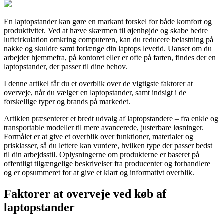
En laptopstander kan gøre en markant forskel for både komfort og
produktivitet. Ved at hæve skærmen til øjenhøjde og skabe bedre
luftcirkulation omkring computeren, kan du reducere belastning på
nakke og skuldre samt forlænge din laptops levetid. Uanset om du
arbejder hjemmefra, på kontoret eller er ofte på farten, findes der en
laptopstander, der passer til dine behov.
I denne artikel får du et overblik over de vigtigste faktorer at
overveje, når du vælger en laptopstander, samt indsigt i de
forskellige typer og brands på markedet.
Artiklen præsenterer et bredt udvalg af laptopstandere – fra enkle og
transportable modeller til mere avancerede, justerbare løsninger.
Formålet er at give et overblik over funktioner, materialer og
prisklasser, så du lettere kan vurdere, hvilken type der passer bedst
til din arbejdsstil. Oplysningerne om produkterne er baseret på
offentligt tilgængelige beskrivelser fra producenter og forhandlere
og er opsummeret for at give et klart og informativt overblik.
Faktorer at overveje ved køb af
laptopstander