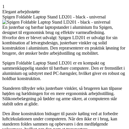
1
Elegant arbejdsstøtte
Spigen Foldable Laptop Stand LD201 - black - universal
En justerbar og bærbar laptopstander i aluminium fra Spigen,
designet til ergonomisk brug og effektiv varmeafledning.
Hvorfor den er blevet udvalgt: Spigen LD201 er udvalgt for sin
kombination af letvægtsdesign, justerbare vinkler og solid
konstruktion i aluminium. Den repræsenterer en praktisk løsning for
brugere, der ønsker bedre arbejdsstilling og mobilitet.
Spigen Foldable Laptop Stand LD201 er en kompakt og
sammenklappelig stander til bærbare computere. Den er fremstillet i
aluminium og udstyret med PC-hængsler, hvilket giver en robust og
holdbar konstruktion.
Standeren tilbyder seks justerbare vinkler, så brugeren kan tilpasse
højden og hældningen for en mere ergonomisk arbejdsstilling.
Silikonebelægning på fødder og arme sikrer, at computeren står
stabilt uden at glide.
Den åbne konstruktion bidrager til passiv køling ved at forbedre
luftcirkulationen under computeren. Når den ikke er i brug, kan
standeren foldes sammen og opbevares i den medfølgende