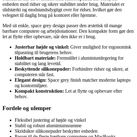
enheden mod ridser og sikrer stabilitet under brug. Materialet er
slidstærkt og modstandsdygtigt over for ridser, hvilket gør den
velegnet til daglig brug på kontoret eller hjemme.
Med sit enkle, space grey design passer den æstetisk til mange
bærbare computere og arbejdsstationer. Den kompakte form gør den
let at flytte eller opbevare, når den ikke er i brug.
Justerbar højde og vinkel:
Giver mulighed for ergonomisk
tilpasning til brugerens behov.
Holdbart materiale:
Fremstillet i aluminiumlegering for
stabilitet og lang levetid.
Beskyttende silikonepuder:
Forhindrer ridser og sikrer, at
computeren står fast.
Elegant design:
Space grey finish matcher moderne laptops
og kontormiljøer.
Kompakt konstruktion:
Let at flytte og opbevare efter
behov.
Fordele og ulemper
Fleksibel justering af højde og vinkel
Stabil og robust aluminiumsramme
Skridsikre silikonepuder beskytter enheden
Passer til de fleste bærbare computere og MacBooks