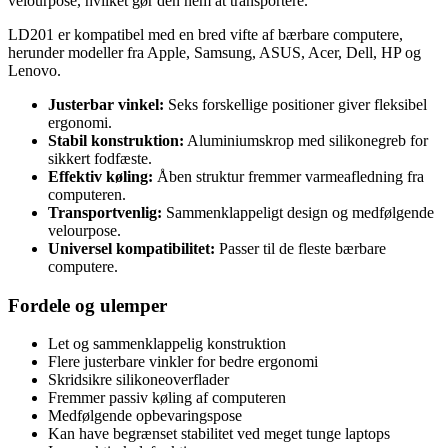
velourpose, hvilket gør den nem at transportere.
LD201 er kompatibel med en bred vifte af bærbare computere,
herunder modeller fra Apple, Samsung, ASUS, Acer, Dell, HP og
Lenovo.
Justerbar vinkel:
Seks forskellige positioner giver fleksibel
ergonomi.
Stabil konstruktion:
Aluminiumskrop med silikonegreb for
sikkert fodfæste.
Effektiv køling:
Åben struktur fremmer varmeafledning fra
computeren.
Transportvenlig:
Sammenklappeligt design og medfølgende
velourpose.
Universel kompatibilitet:
Passer til de fleste bærbare
computere.
Fordele og ulemper
Let og sammenklappelig konstruktion
Flere justerbare vinkler for bedre ergonomi
Skridsikre silikoneoverflader
Fremmer passiv køling af computeren
Medfølgende opbevaringspose
Kan have begrænset stabilitet ved meget tunge laptops