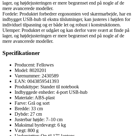
lager, og højdejusteringen er mere begrænset end på nogle af de
mere avancerede modeller.
Fordele: Produktet forbedrer ergonomien ved skærmarbejde, har en
indbygget USB-hub til ekstra tilslutninger, kan justeres i højden for
individuel tilpasning og er både let og robust i konstruktionen.
Ulemper: Produktet er udgået og kan derfor være svært at finde på
lager, og højdejusteringen er mere begrænset end på nogle af de
mere avancerede modeller.
Specifikationer
Producent: Fellowes
Model: 8020201
Varenummer: 2430589
EAN: 0043859541393
Produkttype: Stander til notebook
Indbyggede enheder: 4-port USB-hub
Materiale: ABS-plast
Farve: Grå og sort
Bredde: 33 cm
Dybde: 27 cm
Justerbar højde: 7–10 cm
Maksimal byrdevægt: 6 kg
Vægt: 800 g
Understøtter: Op til 17" laptops