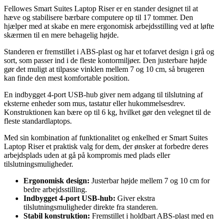
Fellowes Smart Suites Laptop Riser er en stander designet til at
hæve og stabilisere bærbare computere op til 17 tommer. Den
hjælper med at skabe en mere ergonomisk arbejdsstilling ved at løfte
skærmen til en mere behagelig højde.
Standeren er fremstillet i ABS-plast og har et tofarvet design i grå og
sort, som passer ind i de fleste kontormiljøer. Den justerbare højde
gør det muligt at tilpasse vinklen mellem 7 og 10 cm, så brugeren
kan finde den mest komfortable position.
En indbygget 4-port USB-hub giver nem adgang til tilslutning af
eksterne enheder som mus, tastatur eller hukommelsesdrev.
Konstruktionen kan bære op til 6 kg, hvilket gør den velegnet til de
fleste standardlaptops.
Med sin kombination af funktionalitet og enkelhed er Smart Suites
Laptop Riser et praktisk valg for dem, der ønsker at forbedre deres
arbejdsplads uden at gå på kompromis med plads eller
tilslutningsmuligheder.
Ergonomisk design:
Justerbar højde mellem 7 og 10 cm for
bedre arbejdsstilling.
Indbygget 4-port USB-hub:
Giver ekstra
tilslutningsmuligheder direkte fra standeren.
Stabil konstruktion:
Fremstillet i holdbart ABS-plast med en