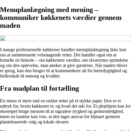
Menuplanlægning med mening –
kommuniker køkkenets værdier gennem
maden
I mange professionelle køkkener handler menuplanlægning ikke kun
om at sammensætte velsmagende retter. Det handler også om at
fortælle en historie – om køkkenets værdier, om råvarernes oprindelse
og om den oplevelse, man ønsker at give gæsterne. Når maden bliver
et sprog, kan den bruges til at kommunikere alt fra bæredygtighed og
fællesskab til omsorg og kvalitet.
Fra madplan til fortælling
En menu er mere end en række retter på et stykke papir. Den er et
udtryk for, hvem køkkenet er, og hvad det står for. Et plejehjem kan for
eksempel bruge menuen til at signalere tryghed og genkendelighed,
mens en kantine kan vise, at den tager ansvar for klimaet gennem
plantebaserede valg og lokale råvarer.