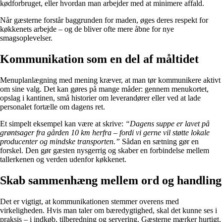
kødforbruget, eller hvordan man arbejder med at minimere affald.
Når gæsterne forstår baggrunden for maden, øges deres respekt for
køkkenets arbejde – og de bliver ofte mere åbne for nye
smagsoplevelser.
Kommunikation som en del af måltidet
Menuplanlægning med mening kræver, at man tør kommunikere aktivt
om sine valg. Det kan gøres på mange måder: gennem menukortet,
opslag i kantinen, små historier om leverandører eller ved at lade
personalet fortælle om dagens ret.
Et simpelt eksempel kan være at skrive:
“Dagens suppe er lavet på
grøntsager fra gården 10 km herfra – fordi vi gerne vil støtte lokale
producenter og mindske transporten.”
Sådan en sætning gør en
forskel. Den gør gæsten nysgerrig og skaber en forbindelse mellem
tallerkenen og verden udenfor køkkenet.
Skab sammenhæng mellem ord og handling
Det er vigtigt, at kommunikationen stemmer overens med
virkeligheden. Hvis man taler om bæredygtighed, skal det kunne ses i
praksis – i indkøb, tilberedning og servering. Gæsterne mærker hurtigt,