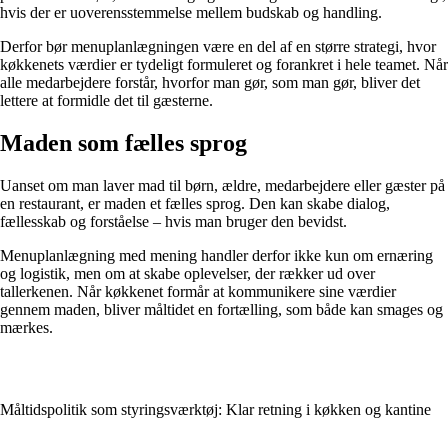
hvis der er uoverensstemmelse mellem budskab og handling.
Derfor bør menuplanlægningen være en del af en større strategi, hvor
køkkenets værdier er tydeligt formuleret og forankret i hele teamet. Når
alle medarbejdere forstår, hvorfor man gør, som man gør, bliver det
lettere at formidle det til gæsterne.
Maden som fælles sprog
Uanset om man laver mad til børn, ældre, medarbejdere eller gæster på
en restaurant, er maden et fælles sprog. Den kan skabe dialog,
fællesskab og forståelse – hvis man bruger den bevidst.
Menuplanlægning med mening handler derfor ikke kun om ernæring
og logistik, men om at skabe oplevelser, der rækker ud over
tallerkenen. Når køkkenet formår at kommunikere sine værdier
gennem maden, bliver måltidet en fortælling, som både kan smages og
mærkes.
Måltidspolitik som styringsværktøj: Klar retning i køkken og kantine