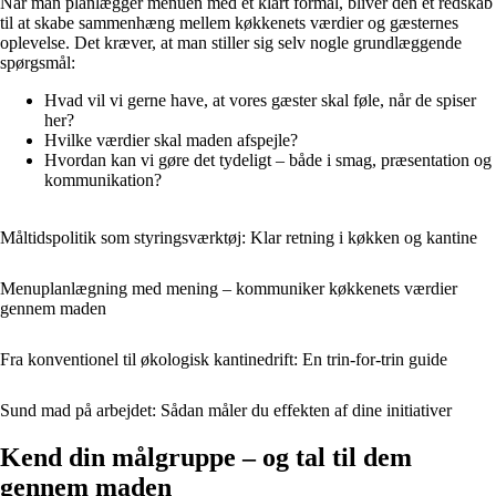
Når man planlægger menuen med et klart formål, bliver den et redskab
til at skabe sammenhæng mellem køkkenets værdier og gæsternes
oplevelse. Det kræver, at man stiller sig selv nogle grundlæggende
spørgsmål:
Hvad vil vi gerne have, at vores gæster skal føle, når de spiser
her?
Hvilke værdier skal maden afspejle?
Hvordan kan vi gøre det tydeligt – både i smag, præsentation og
kommunikation?
Måltidspolitik som styringsværktøj: Klar retning i køkken og kantine
Menuplanlægning med mening – kommuniker køkkenets værdier
gennem maden
Fra konventionel til økologisk kantinedrift: En trin-for-trin guide
Sund mad på arbejdet: Sådan måler du effekten af dine initiativer
Kend din målgruppe – og tal til dem
gennem maden