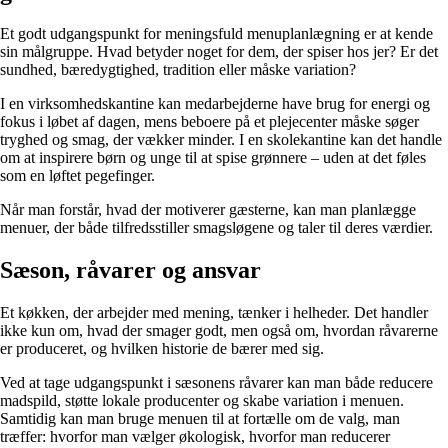
Et godt udgangspunkt for meningsfuld menuplanlægning er at kende
sin målgruppe. Hvad betyder noget for dem, der spiser hos jer? Er det
sundhed, bæredygtighed, tradition eller måske variation?
I en virksomhedskantine kan medarbejderne have brug for energi og
fokus i løbet af dagen, mens beboere på et plejecenter måske søger
tryghed og smag, der vækker minder. I en skolekantine kan det handle
om at inspirere børn og unge til at spise grønnere – uden at det føles
som en løftet pegefinger.
Når man forstår, hvad der motiverer gæsterne, kan man planlægge
menuer, der både tilfredsstiller smagsløgene og taler til deres værdier.
Sæson, råvarer og ansvar
Et køkken, der arbejder med mening, tænker i helheder. Det handler
ikke kun om, hvad der smager godt, men også om, hvordan råvarerne
er produceret, og hvilken historie de bærer med sig.
Ved at tage udgangspunkt i sæsonens råvarer kan man både reducere
madspild, støtte lokale producenter og skabe variation i menuen.
Samtidig kan man bruge menuen til at fortælle om de valg, man
træffer: hvorfor man vælger økologisk, hvorfor man reducerer